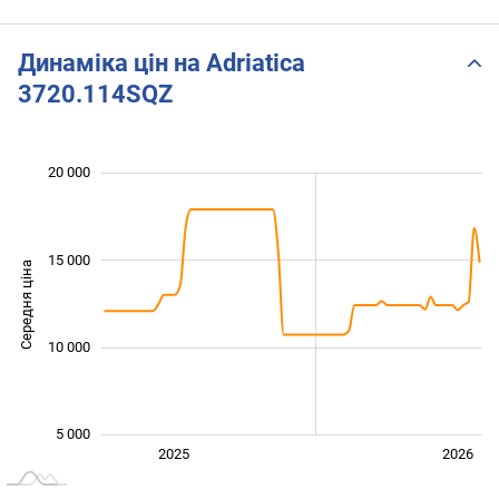
Динаміка цін на Adriatica
3720.114SQZ
 000
 000
 000
 000
 000
 000
0
20 000
15 000
Середня ціна
10 000
10 000
5 000
Січ. 2025
Лип.
2027
2025
2026
L