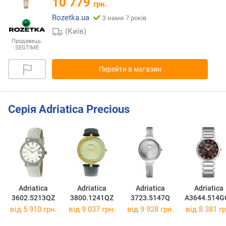
10 779
грн.
Rozetka.ua
З нами 7 років
(Київ)
Продавець:
SEGTIME
Перейти в магазин
Серія Adriatica Precious
Adriatica
Adriatica
Adriatica
Adriatica
3602.5213QZ
3800.1241QZ
3723.5147Q
A3644.514G
від 5 910 грн.
від 9 037 грн.
від 9 928 грн.
від 8 381 гр