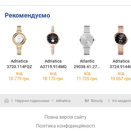
Рекомендуємо
Adriatica
Adriatica
Atlantic
Adriatica
3720.114FQZ
A3719.914MQ
29038.41.27M
3724.9144
B
від
від
від
від
10 779 грн.
10 173 грн.
11 725 грн.
10 057 грн
Наручні годинники
Adriatica
Фільтр
Усі моделі
Повна версія сайту
Політика конфіденційності