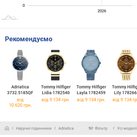
0
2024
2025
2028
2026
L
Рекомендуємо
Adriatica
Tommy Hilfiger
Tommy Hilfiger
Tommy Hilfi
3732.5185QF
Lidia 1782540
Layla 1782459
Lily 17826
від
від 9 134 грн.
від 9 134 грн.
від 9 134 гр
10 620 грн.
Наручні годинники
Adriatica
Фільтр
Усі моделі