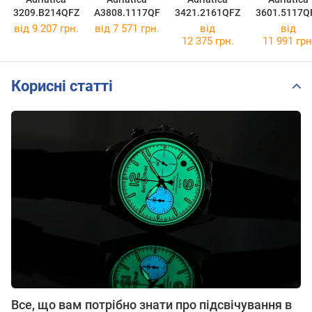
3209.B214QFZ
A3808.1117QF
3421.2161QFZ
3601.5117Q
від 9 207 грн.
від 7 571 грн.
від
від
12 375 грн.
11 991 грн
Корисні статті
Все, що вам потрібно знати про підсвічування в