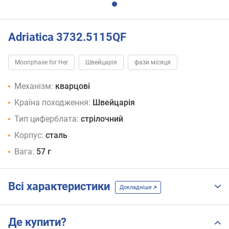
Adriatica 3732.5115QF
Moonphase for Her
Швейцарія
фази місяця
Механізм:
кварцові
Країна походження:
Швейцарія
Тип циферблата:
стрілочний
Корпус:
сталь
Вага:
57 г
Всі характеристики
Докладніше
Де купити?