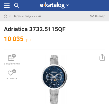
Наручні годинники
Фільтр
Шукали
раніше
Adriatica 3732.5115QF
10 035
грн.
в порівняння
в список