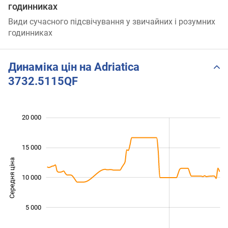
годинниках
Види сучасного підсвічування у звичайних і розумних
годинниках
Динаміка цін на Adriatica
3732.5115QF
 000
 000
 000
 000
 000
 000
20 000
15 000
Середня ціна
10 000
10 000
5 000