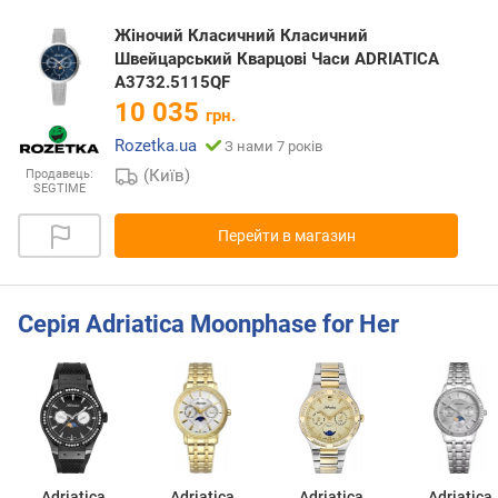
Жіночий Класичний Класичний
Швейцарський Кварцові Часи ADRIATICA
A3732.5115QF
10 035
грн.
Rozetka.ua
З нами 7 років
(Київ)
Продавець:
SEGTIME
Перейти в магазин
Серія Adriatica Moonphase for Her
Adriatica
Adriatica
Adriatica
Adriatica