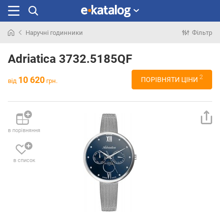
Наручні годинники
Фільтр
Шукали
раніше
Adriatica 3732.5185QF
2
10 620
ПОРІВНЯТИ ЦІНИ
від
грн.
в порівняння
в список