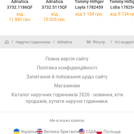
Adriatica
Adriatica
Tommy Hilfiger
Tommy Hilfi
3732.1186QF
3732.5115QF
Layla 1782459
Lidia 17825
від
від
від 9 134 грн.
від 9 134 гр
11 842 грн.
10 035 грн.
Наручні годинники
Adriatica
Фільтр
Усі моделі
Повна версія сайту
Політика конфіденційності
Запитання й побажання щодо сайту
Магазинам
Каталог наручних годинників 2026 - новинки, хіти
продажів,
купити наручні годинники
.
Ми в інших країнах
Україна
Велика Британія
США
Польща