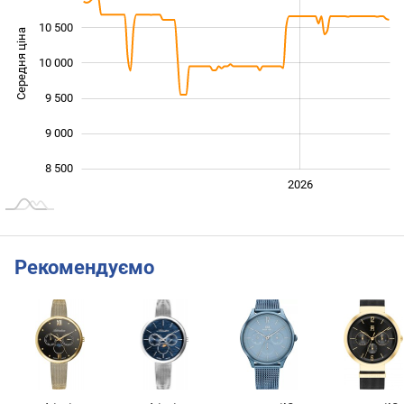
10 500
Середня ціна
10 000
10 000
9 500
9 000
8 500
2024
2025
2028
2026
L
Рекомендуємо