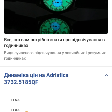
Все, що вам потрібно знати про підсвічування в
годинниках
Види сучасного підсвічування у звичайних і розумних
годинниках
Динаміка цін на Adriatica
3732.5185QF
11 500
 000
 500
 000
11 000