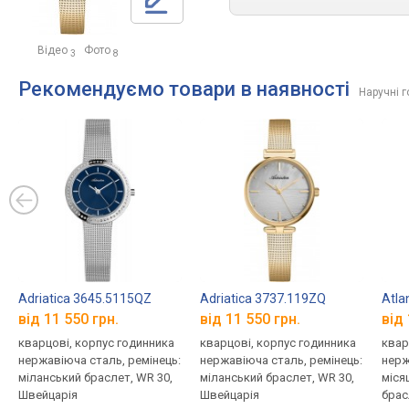
Відео
Фото
3
8
Рекомендуємо товари в наявності
Наручні г
Adriatica 3645.5115QZ
Adriatica 3737.119ZQ
Atla
від 11 550 грн.
від 11 550 грн.
від 
кварцові, корпус годинника
кварцові, корпус годинника
квар
нержавіюча сталь, ремінець:
нержавіюча сталь, ремінець:
нерж
міланський браслет, WR 30,
міланський браслет, WR 30,
міся
Швейцарія
Швейцарія
брас