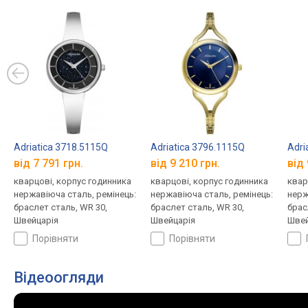
Adriatica 3718.5115Q
Adriatica 3796.1115Q
Adri
від 7 791 грн.
від 9 210 грн.
від 
кварцові, корпус годинника
кварцові, корпус годинника
квар
нержавіюча сталь, ремінець:
нержавіюча сталь, ремінець:
нерж
браслет сталь, WR 30,
браслет сталь, WR 30,
брас
Швейцарія
Швейцарія
Швей
порівняти
порівняти
Відеоогляди