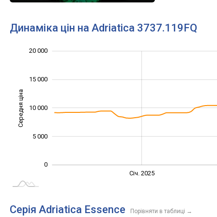
Динаміка цін на Adriatica 3737.119FQ
20 000
-10 000
25 000
-5 000
15 000
Середня ціна
10 000
10 000
5 000
0
Січ. 2027
Лип.
Січ. 2025
L
Серія Adriatica Essence
Порівняти в таблиці
→