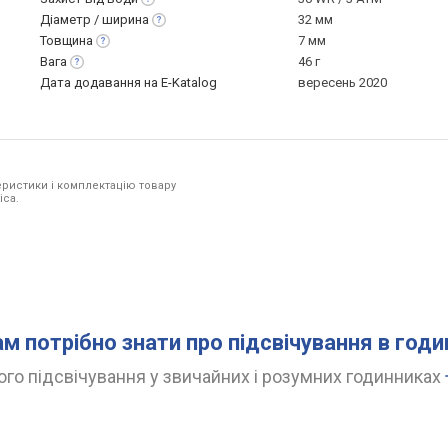
Діаметр /
ширина
32 мм
Товщина
7 мм
Вага
46 г
Дата додавання на E-Katalog
вересень 2020
ристики і комплектацію товару
ica.
ам потрібно знати про підсвічування в год
го підсвічування у звичайних і розумних годинниках