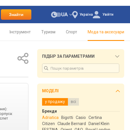
UA
Знайти
Україна
Увійти
Інструмент
Туризм
Спорт
Мода та аксесуари
ПІДБІР ЗА ПАРАМЕТРАМИ
МОДЕЛІ
у продажу
всі
ня):
Бренди
орпуса:
Adriatica
Bigotti
Casio
Certina
аслет
Citizen
Claude Bernard
Daniel Klein
FESTINA
Orient
Q&Q
Royal London