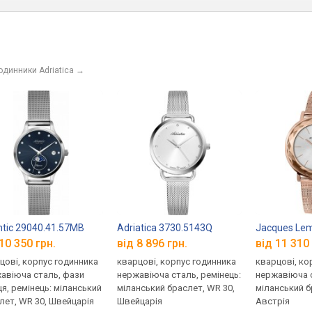
одинники Adriatica
→
ntic 29040.41.57MB
Adriatica 3730.5143Q
Jacques Lem
10 350 грн.
від 8 896 грн.
від 11 310 
цові, корпус годинника
кварцові, корпус годинника
кварцові, ко
авіюча сталь, фази
нержавіюча сталь, ремінець:
нержавіюча с
ця, ремінець: міланський
міланський браслет, WR 30,
міланський б
лет, WR 30, Швейцарія
Швейцарія
Австрія