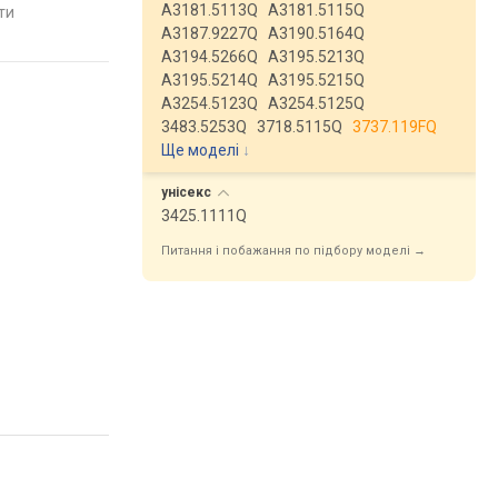
A3181.5113Q
A3181.5115Q
яти
порівняти
порівняти
A3187.9227Q
A3190.5164Q
A3194.5266Q
A3195.5213Q
A3195.5214Q
A3195.5215Q
A3254.5123Q
A3254.5125Q
3483.5253Q
3718.5115Q
3737.119FQ
Ще моделі
↓
унісекс
3425.1111Q
Питання і побажання по підбору моделі →