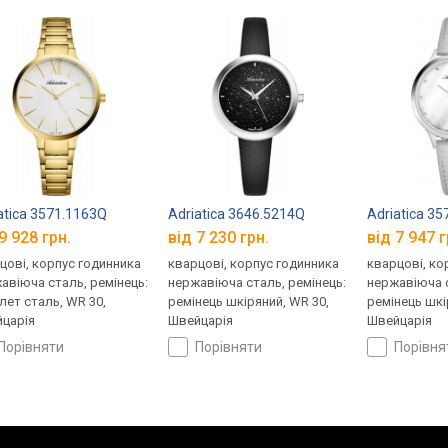
atica 3571.1163Q
Adriatica 3646.5214Q
Adriatica 3
9 928 грн.
від 7 230 грн.
від 7 947 г
цові, корпус годинника
кварцові, корпус годинника
кварцові, ко
авіюча сталь, ремінець:
нержавіюча сталь, ремінець:
нержавіюча с
лет сталь, WR 30,
ремінець шкіряний, WR 30,
ремінець шкі
царія
Швейцарія
Швейцарія
порівняти
порівняти
порівн