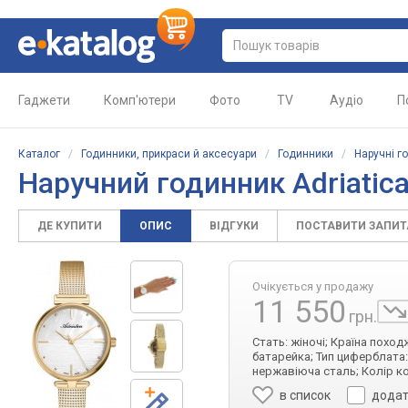
Гаджети
Комп'ютери
Фото
TV
Аудіо
П
Каталог
/
Годинники, прикраси й аксесуари
/
Годинники
/
Наручні г
Наручний годинник Adriatic
ДЕ КУПИТИ
ОПИС
ВІДГУКИ
ПОСТАВИТИ ЗАПИ
Очікується у продажу
11 550
грн.
Стать: жіночі; Країна похо
батарейка; Тип циферблата:
нержавіюча сталь; Колір ко
в список
додат