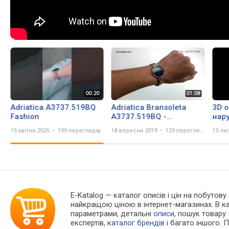
Adriatica A3737.519BQ
Adriatica Bransoleta
3D 
Fashion
A3737.519BQ -
нар
Zegarek.net
Adri
15 квітня 2025
199 переглядів
18 вересня 2019
129 переглядів
15 лю
E-Katalog
— каталог описів і цін на побутову 
найкращою ціною в інтернет-магазинах. В 
параметрами, детальні
описи
, пошук товару
експертів,
каталог брендів
і багато іншого. 