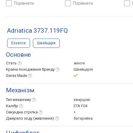
порівняти
порівняти
Adriatica 3737.119FQ
Essence
Швейцарія
Основне
Стать
жіночі
Країна походження
бренду
Швейцарія
Swiss
Made
Механізм
Тип
механізму
кварцові
Калібр
ETA F04
Секундна
стрілка
+
Джерело ходу
(живлення)
батарейка