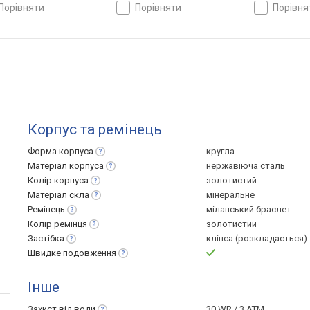
порівняти
порівняти
порівн
Корпус та ремінець
Форма
корпуса
кругла
Матеріал
корпуса
нержавіюча сталь
Колір
корпуса
золотистий
Матеріал
скла
мінеральне
Ремінець
міланський браслет
Колір
ремінця
золотистий
Застібка
кліпса (розкладається)
Швидке
подовження
Інше
Захист від
води
30 WR / 3 ATM