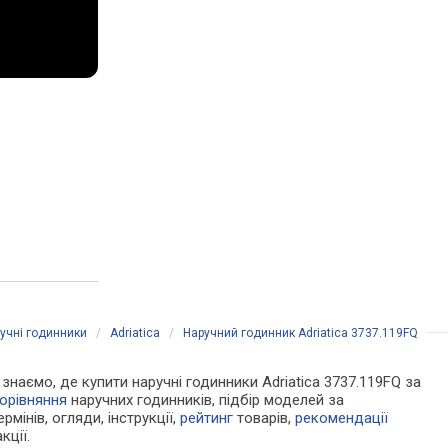
учні годинники
/
Adriatica
/
Наручний годинник Adriatica 3737.119FQ
и знаємо, де купити наручні годинники Adriatica 3737.119FQ за
орівняння
наручних годинників, підбір моделей за
рмінів, огляди, інструкції,
рейтинг
товарів,
рекомендації
кції.