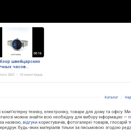
обзор швейцарских
учных часов
atica A3737.519BQ
того 2021
10 переглядів
Каталог
/
Нар
і комп'ютерну техніку, електроніку, товари для дому та офісу. М
каталозі можна знайти всю необхідну для вибору інформацію —
п
 за назвою,
відгуки
користувачів, фотогалереї товарів, глосарій те
Передрук будь-яких матеріалів тільки за письмовою згодою реда