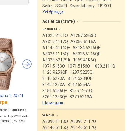
Seiko
SKMEI
Swiss Military
TISSOT
Усі бренди
Adriatica
(
стать
)
чоловічі
A1025.2161Q
A1287.52B3Q
A8319.4117Q
A8350.5115A
A1145.4114QF
A8134.5215QF
A8326.1115QF
A8326.5115QF
A8328.5217SA
1069.41R6Q
1071.5153Q
1071.5156Q
1090.2111Q
1126.R253QF
1287.5225Q
8110.5223A
8134.5234QF
8142.1253A
8142.5254A
8151.5156QF
8155.1251Q
ans 1-2054I
Swarovski 5430424
Adriatica 3632.911
8269.1253QF
8270.5213A
грн.
від 11 300 грн.
від 11 864 грн.
Ще моделі
↓
рпус годинника
кварцові, корпус годинника
кварцові, корпус го
жіночі
таль, ремінець:
нержавіюча сталь, ремінець:
нержавіюча сталь, р
раслет, WR 50,
міланський браслет, WR 30,
міланський браслет, 
A3090.1113Q
A3090.2117Q
Австрія
Швейцарія
A3146.5115Q
A3146.5117Q