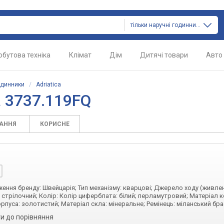
тільки наручні годинники
обутова техніка
Клімат
Дім
Дитячі товари
Авто
одинники
/
Adriatica
a 3737.119FQ
ТАННЯ
КОРИСНЕ
дження бренду: Швейцарія; Тип механізму: кварцові; Джерело ходу (живлен
 стрілочний; Колір: Колір циферблата: білий; перламутровий; Матеріал к
рпуса: золотистий; Матеріал скла: мінеральне; Ремінець: міланський бр
и до порівняння