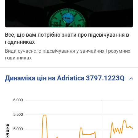
Все, що вам потрібно знати про підсвічування в
годинниках
Види сучасного підсвічування у звичайних і розумних
годинниках
Динаміка цін на Adriatica 3797.1223Q
6 000
 500
 000
 500
5 500
Середня ціна
5 000
3 500