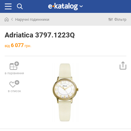
Наручні годинники
Фільтр
Шукали
раніше
Adriatica 3797.1223Q
6 077
від
грн.
в порівняння
в список