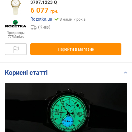
3797.1223 Q
6 077
грн.
Rozetka.ua
З нами 7 років
(Київ)
Продавець:
777Market
Перейти в магазин
Корисні статті