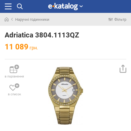
Наручні годинники
Фільтр
Шукали
раніше
Adriatica 3804.1113QZ
11 089
грн.
в порівняння
в список