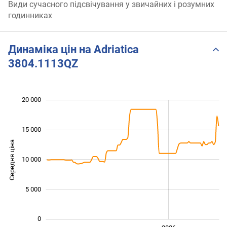
Види сучасного підсвічування у звичайних і розумних
годинниках
Динаміка цін на Adriatica
3804.1113QZ
 000
 000
 000
 000
 000
 000
 000
20 000
15 000
Середня ціна
10 000
10 000
5 000
0