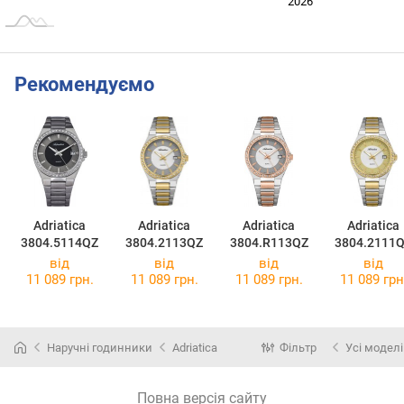
2024
2025
2028
2026
L
Рекомендуємо
Adriatica
Adriatica
Adriatica
Adriatica
3804.5114QZ
3804.2113QZ
3804.R113QZ
3804.2111
від
від
від
від
11 089 грн.
11 089 грн.
11 089 грн.
11 089 грн
Наручні годинники
Adriatica
Фільтр
Усі моделі
Повна версія сайту