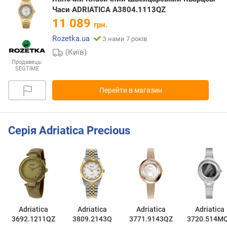
Часи ADRIATICA A3804.1113QZ
11 089
грн.
Rozetka.ua
З нами 7 років
(Київ)
Продавець:
SEGTIME
Перейти в магазин
Серія Adriatica Precious
Adriatica
Adriatica
Adriatica
Adriatica
3692.1211QZ
3809.2143Q
3771.9143QZ
3720.514M