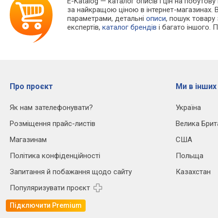
E-Katalog
— каталог описів і цін на побутову
за найкращою ціною в інтернет-магазинах. 
параметрами, детальні
описи
, пошук товару
експертів,
каталог брендів
і багато іншого. 
Про проєкт
Ми в інших
Як нам зателефонувати?
Україна
Розміщення прайс-листів
Велика Брит
Магазинам
США
Політика конфіденційності
Польща
Запитання й побажання щодо сайту
Казахстан
Популяризувати проєкт
Підключити Premium