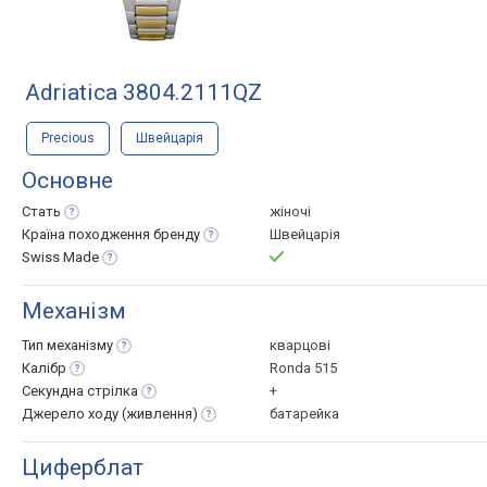
Adriatica 3804.2111QZ
Precious
Швейцарія
Основне
Стать
жіночі
Країна походження
бренду
Швейцарія
Swiss
Made
Механізм
Тип
механізму
кварцові
Калібр
Ronda 515
Секундна
стрілка
+
Джерело ходу
(живлення)
батарейка
Циферблат