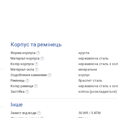
Корпус та ремінець
Форма
корпуса
кругла
Матеріал
корпуса
нержавіюча сталь
Колір
корпуса
нержавіюча сталь з зо
Матеріал
скла
мінеральне
Оздоблення
каменями
корпус
Ремінець
браслет сталь
Колір
ремінця
нержавіюча сталь з зо
Застібка
кліпса (розкладається)
Інше
Захист від
води
50 WR / 5 ATM