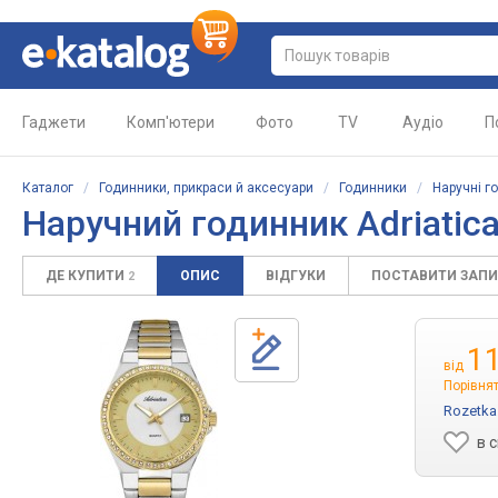
Гаджети
Комп'ютери
Фото
TV
Аудіо
П
Каталог
/
Годинники, прикраси й аксесуари
/
Годинники
/
Наручні г
Наручний годинник Adriatic
ДЕ КУПИТИ
ОПИС
ВІДГУКИ
ПОСТАВИТИ ЗАП
2
1
від
Порівнят
Rozetka
в 