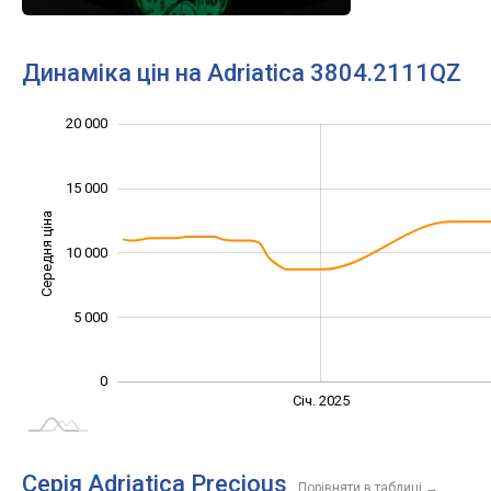
Динаміка цін на Adriatica 3804.2111QZ
20 000
-10 000
25 000
-5 000
15 000
Середня ціна
10 000
10 000
5 000
0
Січ. 2027
Лип.
Січ. 2025
L
Серія Adriatica Precious
Порівняти в таблиці
→