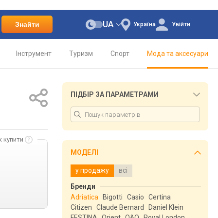
UA
Знайти
Україна
Увійти
Інструмент
Туризм
Спорт
Мода та аксесуари
ПІДБІР ЗА ПАРАМЕТРАМИ
к купити
МОДЕЛІ
у продажу
всі
Бренди
Adriatica
Bigotti
Casio
Certina
Citizen
Claude Bernard
Daniel Klein
FESTINA
Orient
Q&Q
Royal London