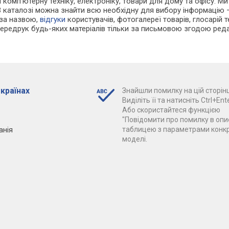
 і комп'ютерну техніку, електроніку, товари для дому та офісу. М
В каталозі можна знайти всю необхідну для вибору інформацію
 за назвою,
відгуки
користувачів, фотогалереї товарів, глосарій те
Передрук будь-яких матеріалів тільки за письмовою згодою реда
 країнах
Знайшли помилку на цій сторінц
Виділіть її та натисніть Ctrl+Ente
Або скористайтеся функцією
"Повідомити про помилку в опис
анія
таблицею з параметрами конк
моделі.