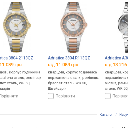
atica 3804.2113QZ
Adriatica 3804.R113QZ
Adriatica A
11 089 грн.
від 11 089 грн.
від 13 216 
цові, корпус годинника
кварцові, корпус годинника
кварцові, ко
авіюча сталь, ремінець:
нержавіюча сталь, ремінець:
нержавіюча 
лет сталь, WR 50,
браслет сталь, WR 50,
місяця, ремі
царія
Швейцарія
сталь, WR 50
порівняти
порівняти
порівн
Каталог
/
Нару