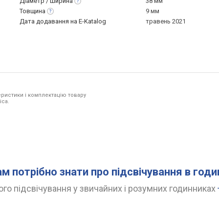
Діаметр /
ширина
38 мм
Товщина
9 мм
Дата додавання на E-Katalog
травень 2021
ристики і комплектацію товару
ica.
ам потрібно знати про підсвічування в год
го підсвічування у звичайних і розумних годинниках