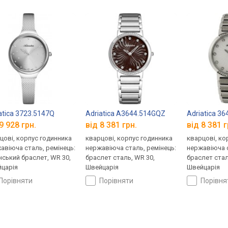
atica 3723.5147Q
Adriatica A3644.514GQZ
Adriatica 3
9 928 грн.
від 8 381 грн.
від 8 381 г
цові, корпус годинника
кварцові, корпус годинника
кварцові, ко
авіюча сталь, ремінець:
нержавіюча сталь, ремінець:
нержавіюча с
нський браслет, WR 30,
браслет сталь, WR 30,
браслет стал
царія
Швейцарія
Швейцарія
порівняти
порівняти
порівн