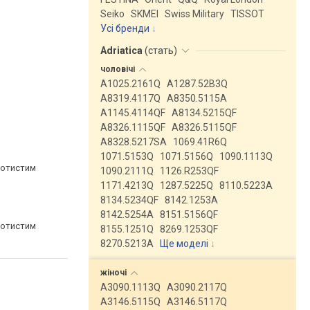
Seiko
SKMEI
Swiss Military
TISSOT
Усі бренди
Adriatica
(
стать
)
чоловічі
A1025.2161Q
A1287.52B3Q
A8319.4117Q
A8350.5115A
A1145.4114QF
A8134.5215QF
A8326.1115QF
A8326.5115QF
A8328.5217SA
1069.41R6Q
1071.5153Q
1071.5156Q
1090.1113Q
лотистим
1090.2111Q
1126.R253QF
1171.4213Q
1287.5225Q
8110.5223A
8134.5234QF
8142.1253A
8142.5254A
8151.5156QF
лотистим
8155.1251Q
8269.1253QF
8270.5213A
Ще моделі
↓
жіночі
A3090.1113Q
A3090.2117Q
A3146.5115Q
A3146.5117Q