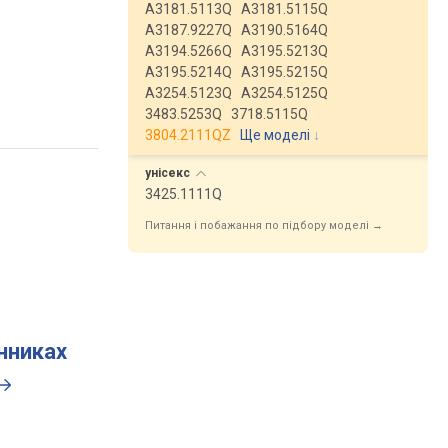
A3181.5113Q
A3181.5115Q
A3187.9227Q
A3190.5164Q
A3194.5266Q
A3195.5213Q
A3195.5214Q
A3195.5215Q
A3254.5123Q
A3254.5125Q
3483.5253Q
3718.5115Q
3804.2111QZ
Ще моделі
↓
унісекс
3425.1111Q
Питання і побажання по підбору моделі →
инниках