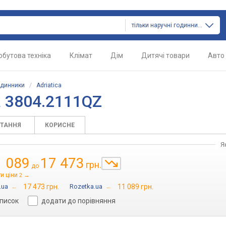
тільки наручні годинники
обутова техніка
Клімат
Дім
Дитячі товари
Авто
одинники
/
Adriatica
a 3804.2111QZ
ИТАННЯ
КОРИСНЕ
Я
1 089
17 473
грн.
до
и ціни
→
2
.ua
→
17 473 грн.
Rozetka.ua
→
11 089 грн.
список
додати до порівняння