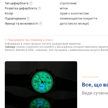
Тип
циферблата
стрілочний
Розмітка
циферблата
мітки
Колір
сірий з золотистим
Підсвічування
люмінесцентне покриття
Функції та
можливості
дата (число місяця)
Повідомити про помилку в описі
Інформація в описі моделі носить довідковий характер.
Завжди
перед покупкою уточнюйте у менеджера інтернет-магазину характе
Каталог Adriatica 2026
- новинки, хіти продажів і найактуальніші моделі Adriat
Все, що в
Види сучасно