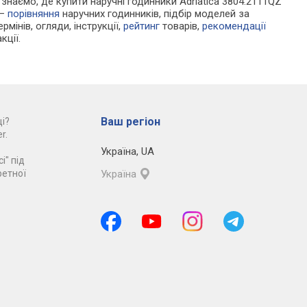
и знаємо, де купити наручні годинники Adriatica 3804.2111QZ
 —
порівняння
наручних годинників, підбір моделей за
рмінів, огляди, інструкції,
рейтинг
товарів,
рекомендації
кції.
Ваш регіон
і?
r.
Україна
,
UA
і" під
ретної
Україна