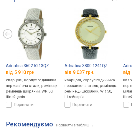
Adriatica 3602.5213QZ
Adriatica 3800.1241QZ
Adri
від 5 910 грн.
від 9 037 грн.
від 
кварцові, корпус годинника
кварцові, корпус годинника
квар
нержавіюча сталь, ремінець:
нержавіюча сталь, ремінець:
нерж
ремінець шкіряний, WR 50,
ремінець шкіряний, WR 50,
міла
Швейцарія
Швейцарія
Швей
порівняти
порівняти
Рекомендуємо
Порівняти в таблиці
→