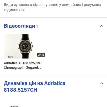
Види сучасного підсвічування у звичайних і розумних
годинниках
Відеоогляди
1
Adriatica A8188.5257CH
Chronograph • Zegarek
męski
Динаміка цін на Adriatica
8188.5257CH
30 000
 000
 000
 000