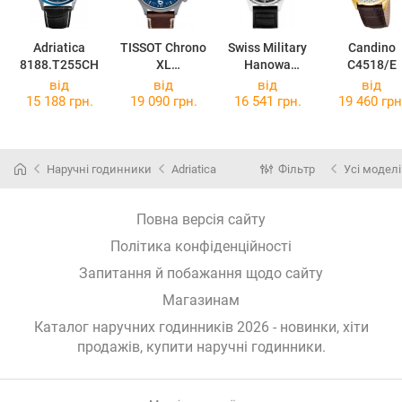
Adriatica
TISSOT Chrono
Swiss Military
Candino
8188.T255CH
XL
Hanowa
C4518/E
T116.617.36.0
Thunderbolt
від
від
від
від
47.00
Chrono
15 188 грн.
19 090 грн.
16 541 грн.
19 460 грн
SMWGC000040
1
Наручні годинники
Adriatica
Фільтр
Усі моделі
Повна версія сайту
Політика конфіденційності
Запитання й побажання щодо сайту
Магазинам
Каталог наручних годинників 2026 - новинки, хіти
продажів,
купити наручні годинники
.