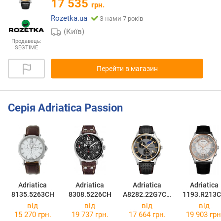
17 535
грн.
Rozetka.ua
З нами 7 років
(Київ)
Продавець:
SEGTIME
Перейти в магазин
Серія Adriatica Passion
Adriatica
Adriatica
Adriatica
Adriatica
8135.5263CH
8308.5226CH
A8282.22G7CH
1193.R213
R
від
від
від
від
15 270 грн.
19 737 грн.
17 664 грн.
19 903 грн