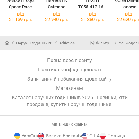
Vostok Europe
Certina DS
TISSOT
Swiss Milita
Space Race
Caimano
T055.417.16.0
Hanowa
6S30-325C744
C035.417.16.0
57.00
Thunderbol
від
від
від
від
47.00
Chrono
21 139 грн.
22 940 грн.
21 880 грн.
22 620 грн
SMWGC0000
5
Наручні годинники
Adriatica
Фільтр
Усі моделі
Повна версія сайту
Політика конфіденційності
Запитання й побажання щодо сайту
Магазинам
Каталог наручних годинників 2026 - новинки, хіти
продажів,
купити наручні годинники
.
Ми в інших країнах
Україна
Велика Британія
США
Польща