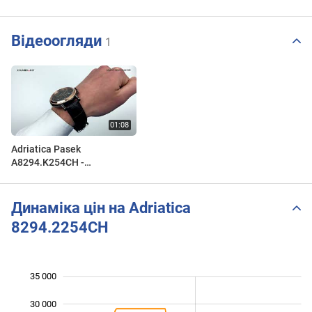
Відеоогляди
1
Adriatica Pasek
A8294.K254CH -
Zegarek.net
Динаміка цін на Adriatica
8294.2254CH
35 000
 000
 000
0
30 000