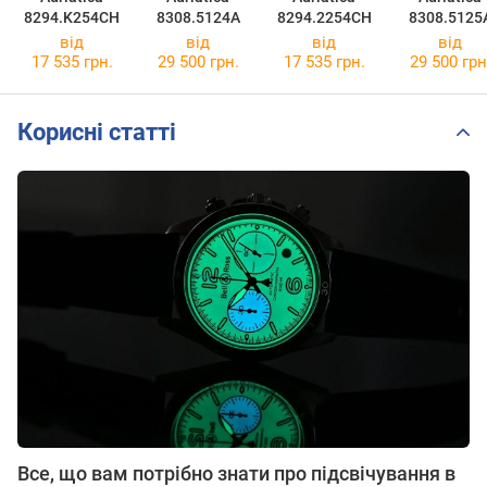
8294.K254CH
8308.5124A
8294.2254CH
8308.5125
від
від
від
від
17 535 грн.
29 500 грн.
17 535 грн.
29 500 грн
Корисні статті
Все, що вам потрібно знати про підсвічування в