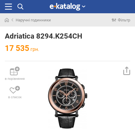
Наручні годинники
Фільтр
Шукали
раніше
Adriatica 8294.K254CH
17 535
грн.
в порівняння
в список