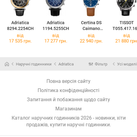
Adriatica
Adriatica
Certina DS
TISSOT
8294.2254CH
1194.5255CH
Caimano
T055.417.16
C035.417.16.0
57.00
від
від
від
від
47.00
17 535 грн.
17 277 грн.
22 940 грн.
21 880 грн
Наручні годинники
Adriatica
Фільтр
Усі моделі
Повна версія сайту
Політика конфіденційності
Запитання й побажання щодо сайту
Магазинам
Каталог наручних годинників 2026 - новинки, хіти
продажів,
купити наручні годинники
.