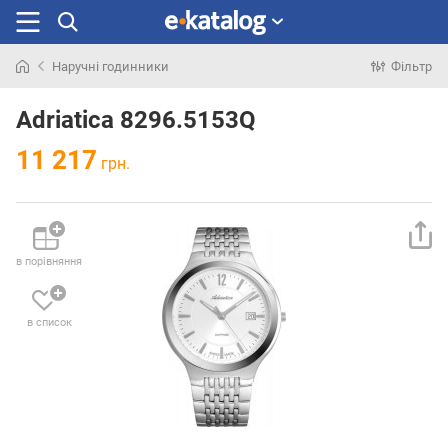
Наручні годинники
Фільтр
Шукали
раніше
Adriatica 8296.5153Q
11 217
грн.
в порівняння
в список