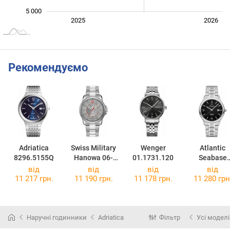
5 000
Січ. 2025
Лип.
2027
2025
2026
L
Рекомендуємо
Adriatica
Swiss Military
Wenger
Atlantic
8296.5155Q
Hanowa 06-
01.1731.120
Seabase
5330.04.009
60348.41.6
від
від
від
від
11 217 грн.
11 190 грн.
11 178 грн.
11 280 грн
Наручні годинники
Adriatica
Фільтр
Усі моделі