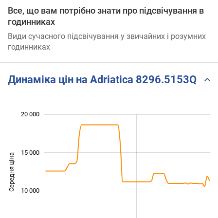
Все, що вам потрібно знати про підсвічування в
годинниках
Види сучасного підсвічування у звичайних і розумних
годинниках
Динаміка цін на Adriatica 8296.5153Q
 000
 000
 000
 000
 000
 000
0
20 000
15 000
Середня ціна
10 000
10 000