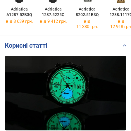
Adriatica
Adriatica
Adriatica
Adriatica
A1287.52B3Q
1287.5225Q
8202.51B3Q
1288.1117
від 8 639 грн.
від 9 412 грн.
від
від
11 380 грн.
12 918 грн
Корисні статті