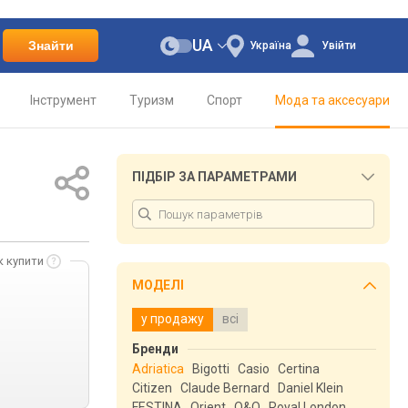
UA
Знайти
Україна
Увійти
Інструмент
Туризм
Спорт
Мода та аксесуари
ПІДБІР ЗА ПАРАМЕТРАМИ
к купити
МОДЕЛІ
у продажу
всі
Бренди
Adriatica
Bigotti
Casio
Certina
Citizen
Claude Bernard
Daniel Klein
FESTINA
Orient
Q&Q
Royal London