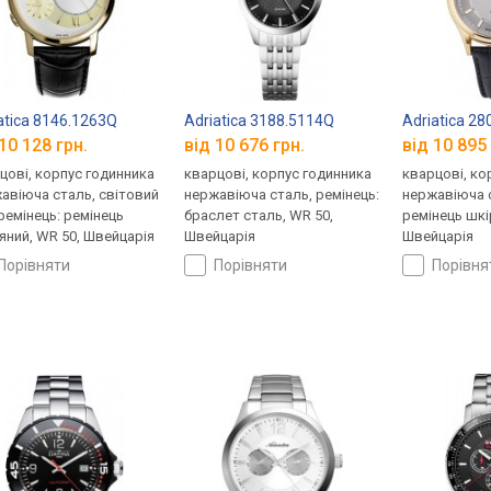
atica 8146.1263Q
Adriatica 3188.5114Q
Adriatica 2
10 128 грн.
від 10 676 грн.
від 10 895 
цові, корпус годинника
кварцові, корпус годинника
кварцові, ко
авіюча сталь, світовий
нержавіюча сталь, ремінець:
нержавіюча с
 ремінець: ремінець
браслет сталь, WR 50,
ремінець шкі
яний, WR 50, Швейцарія
Швейцарія
Швейцарія
порівняти
порівняти
порівн