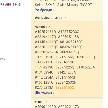
078 zł
284 £
Seiko
SKMEI
Swiss Military
TISSOT
Усі бренди
Adriatica
(
стать
)
чоловічі
A1025.2161Q
A1287.52B3Q
A8319.4117Q
A8350.5115A
A1145.4114QF
A8134.5215QF
A8326.1115QF
A8326.5115QF
A8328.5217SA
1069.41R6Q
1071.5153Q
1071.5156Q
1090.1113Q
рним
1090.2111Q
1126.R253QF
1171.4213Q
1287.5225Q
8110.5223A
8134.5234QF
8142.1253A
8142.5254A
8151.5156QF
8155.1251Q
8269.1253QF
8270.5213A
8322.5155Q
Ще моделі
↓
жіночі
A3090.1113Q
A3090.2117Q