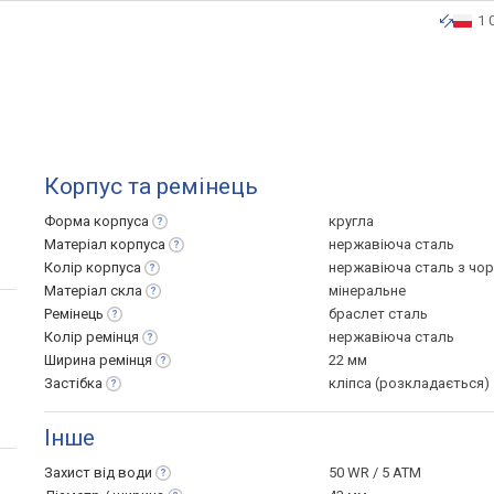
1 
Корпус та ремінець
Форма
корпуса
кругла
Матеріал
корпуса
нержавіюча сталь
Колір
корпуса
нержавіюча сталь з чо
Матеріал
скла
мінеральне
Ремінець
браслет сталь
Колір
ремінця
нержавіюча сталь
Ширина
ремінця
22 мм
Застібка
кліпса (розкладається)
Інше
Захист від
води
50 WR / 5 ATM