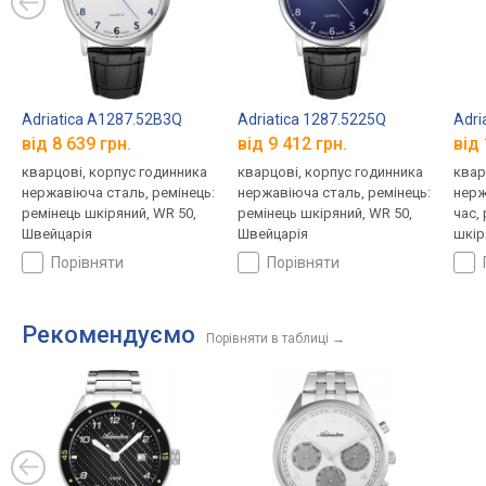
Adriatica A1287.52B3Q
Adriatica 1287.5225Q
Adri
від 8 639 грн.
від 9 412 грн.
від 
кварцові, корпус годинника
кварцові, корпус годинника
квар
нержавіюча сталь, ремінець:
нержавіюча сталь, ремінець:
нерж
ремінець шкіряний, WR 50,
ремінець шкіряний, WR 50,
час,
Швейцарія
Швейцарія
шкір
порівняти
порівняти
Рекомендуємо
Порівняти в таблиці
→