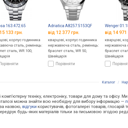
sa 163.472.65
Adriatica A8257.5153QF
Wenger 01.1
15 133 грн.
від 12 377 грн.
від 14 971 
цові, корпус годинника
кварцові, корпус годинника
кварцові, ко
авіюча сталь, ремінець:
нержавіюча сталь, ремінець:
нержавіюча с
лет сталь, WR 100,
браслет сталь, WR 50,
браслет стал
царія
Швейцарія
Швейцарія
порівняти
порівняти
порівн
Каталог
/
Нар
і комп'ютерну техніку, електроніку, товари для дому та офісу. М
каталозі можна знайти всю необхідну для вибору інформацію —
п
 за назвою,
відгуки
користувачів, фотогалереї товарів, глосарій те
Передрук будь-яких матеріалів тільки за письмовою згодою реда