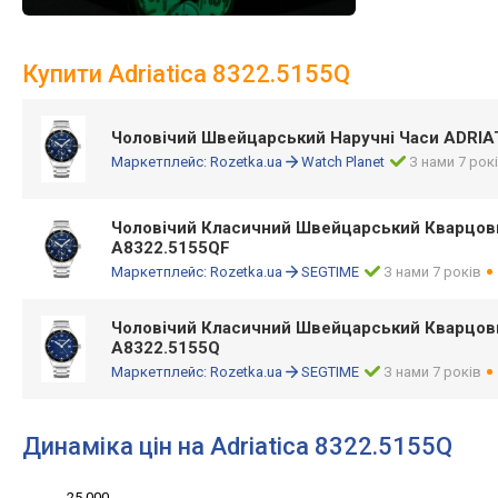
Купити Adriatica 8322.5155Q
Чоловічий Швейцарський Наручні Часи ADRIA
Маркетплейс:
Rozetka.ua
Watch Planet
З нами 7 рок
Чоловічий Класичний Швейцарський Кварцов
A8322.5155QF
Маркетплейс:
Rozetka.ua
SEGTIME
З нами 7 років
Чоловічий Класичний Швейцарський Кварцов
A8322.5155Q
Маркетплейс:
Rozetka.ua
SEGTIME
З нами 7 років
Динаміка цін на Adriatica 8322.5155Q
25 000
-10 000
30 000
-5 000