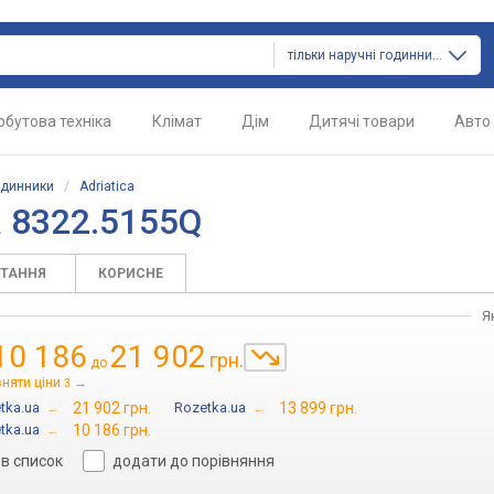
тільки наручні годинники
обутова техніка
Клімат
Дім
Дитячі товари
Авто
одинники
/
Adriatica
a 8322.5155Q
ИТАННЯ
КОРИСНЕ
Я
10 186
21 902
грн.
до
вняти ціни
→
3
tka.ua
→
21 902 грн.
Rozetka.ua
→
13 899 грн.
tka.ua
→
10 186 грн.
в список
додати до порівняння