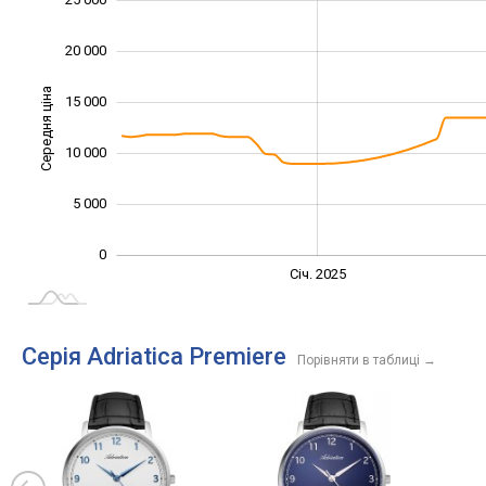
20 000
Середня ціна
15 000
10 000
10 000
5 000
0
Січ. 2027
Лип.
Січ. 2025
L
Серія Adriatica Premiere
Порівняти в таблиці
→