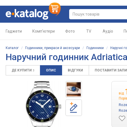
Гаджети
Комп'ютери
Фото
TV
Аудіо
П
Каталог
/
Годинники, прикраси й аксесуари
/
Годинники
/
Наручні г
Наручний годинник Adriatic
ДЕ КУПИТИ
ОПИС
ВІДГУКИ
ПОСТАВИТИ ЗАП
3
від
Порі
Roze
Roze