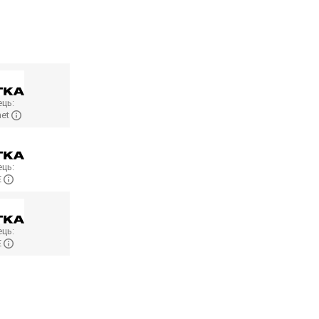
ць:
net
ць:
E
ць:
E