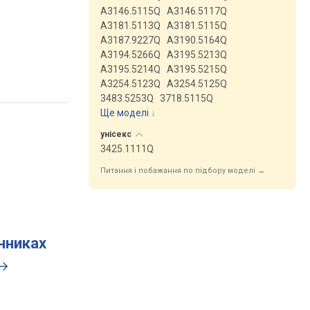
A3146.5115Q
A3146.5117Q
A3181.5113Q
A3181.5115Q
A3187.9227Q
A3190.5164Q
A3194.5266Q
A3195.5213Q
A3195.5214Q
A3195.5215Q
A3254.5123Q
A3254.5125Q
3483.5253Q
3718.5115Q
Ще моделі
↓
унісекс
3425.1111Q
Питання і побажання по підбору моделі →
инниках