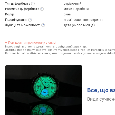
Тип
циферблата
стрілочний
Розмітка
циферблата
мітки + арабські
Колір
синій
Підсвічування
люмінесцентне покриття
Функції та
можливості
дата (число місяця)
Повідомити про помилку в описі
Інформація в описі моделі носить довідковий характер.
Завжди
перед покупкою уточнюйте у менеджера інтернет-магазину характе
Каталог Adriatica 2026
- новинки, хіти продажів і найактуальніші моделі Adriat
Все, що в
Види сучасно