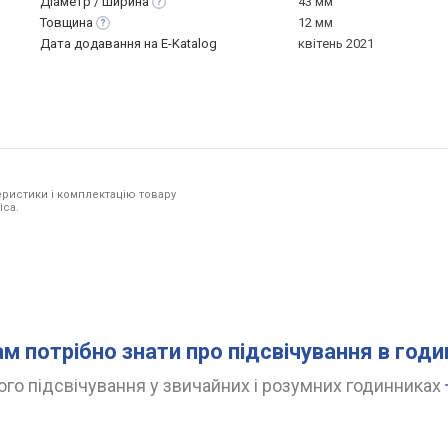
Діаметр /
ширина
43 мм
Товщина
12 мм
Дата додавання на E-Katalog
квітень 2021
ристики і комплектацію товару
ica.
ам потрібно знати про підсвічування в год
го підсвічування у звичайних і розумних годинниках