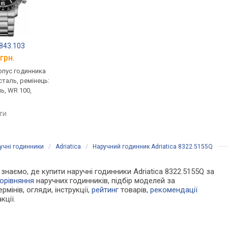
843.103
Candino C4714/4
Diesel DZ 4566
грн.
від 14 756 грн.
від 13 290 грн.
рпус годинника
кварцові, корпус годинника
кварцові, корпус го
таль, ремінець:
нержавіюча сталь, ремінець:
нержавіюча сталь, р
ь, WR 100,
браслет сталь, WR 100,
браслет сталь, WR 10
Швейцарія
Італія
яти
порівняти
порівняти
учні годинники
/
Adriatica
/
Наручний годинник Adriatica 8322.5155Q
и знаємо, де купити наручні годинники Adriatica 8322.5155Q за
орівняння
наручних годинників, підбір моделей за
рмінів, огляди, інструкції,
рейтинг
товарів,
рекомендації
кції.