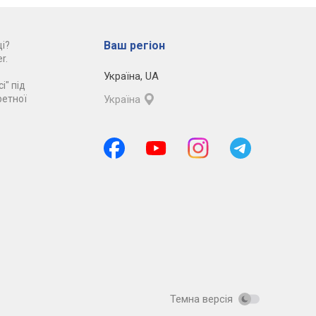
Ваш регіон
і?
r.
Україна
,
UA
і" під
ретної
Україна
Темна версія