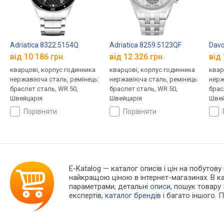
Adriatica 8322.5154Q
Adriatica 8259.5123QF
Davo
від 10 186 грн.
від 12 326 грн.
від 
кварцові, корпус годинника
кварцові, корпус годинника
квар
нержавіюча сталь, ремінець:
нержавіюча сталь, ремінець:
нерж
браслет сталь, WR 50,
браслет сталь, WR 50,
брас
Швейцарія
Швейцарія
Швей
порівняти
порівняти
E-Katalog
— каталог описів і цін на побутову 
найкращою ціною в інтернет-магазинах. В 
параметрами, детальні
описи
, пошук товару
експертів,
каталог брендів
і багато іншого. 