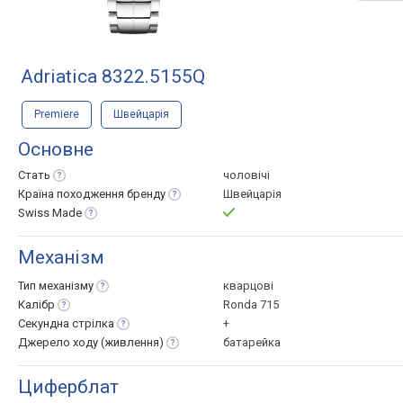
Adriatica 8322.5155Q
Premiere
Швейцарія
Основне
Стать
чоловічі
Країна походження
бренду
Швейцарія
Swiss
Made
Механізм
Тип
механізму
кварцові
Калібр
Ronda 715
Секундна
стрілка
+
Джерело ходу
(живлення)
батарейка
Циферблат