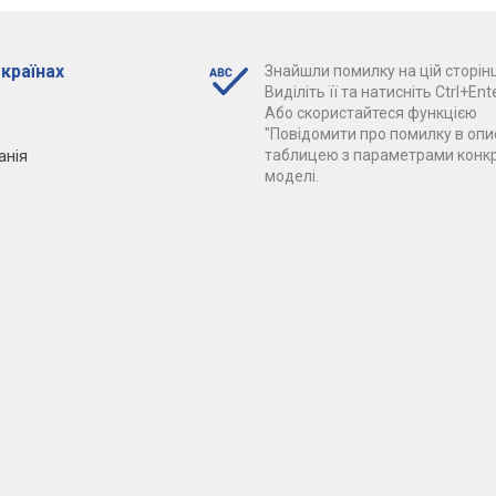
 країнах
Знайшли помилку на цій сторінц
Виділіть її та натисніть Ctrl+Ente
Або скористайтеся функцією
"Повідомити про помилку в опис
анія
таблицею з параметрами конк
моделі.