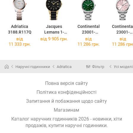
Adriatica
Jacques
Continental
Continenta
3188.R117Q
Lemans 1-
23001-
23001-
2165C
LD101950
LD101770
від
від 9 905 грн.
від
від
11 333 грн.
11 286 грн.
11 286 грн
Наручні годинники
Adriatica
Фільтр
Усі моделі
Повна версія сайту
Політика конфіденційності
Запитання й побажання щодо сайту
Магазинам
Каталог наручних годинників 2026 - новинки, хіти
продажів,
купити наручні годинники
.