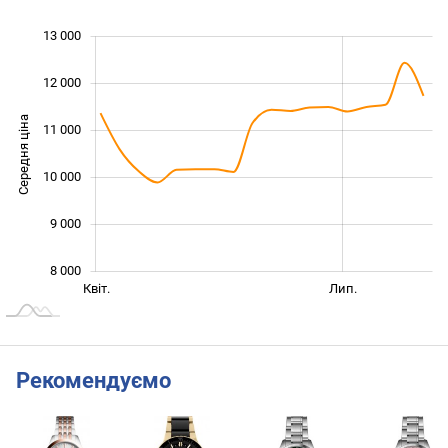
13 000
 000
 000
 000
12 000
Середня ціна
11 000
10 000
10 000
9 000
8 000
Січ. 2026
Жовт.
Квіт.
Лип.
L
Рекомендуємо