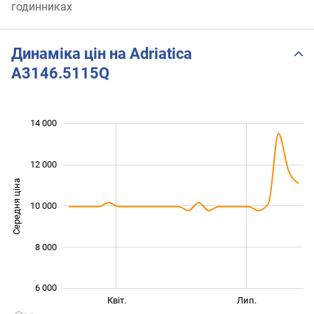
годинниках
Динаміка цін на Adriatica
A3146.5115Q
 000
 000
 000
 000
 000
 000
14 000
12 000
Середня ціна
10 000
10 000
8 000
6 000
Січ. 2026
Жовт.
Бер.
Квіт.
Лип.
L