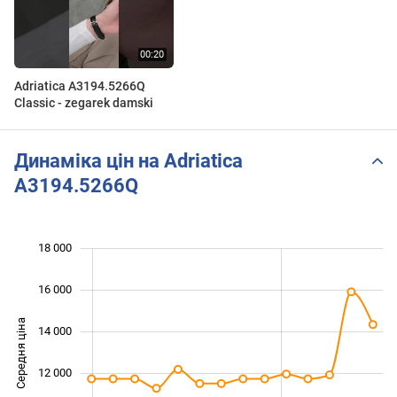
Adriatica A3194.5266Q
Classic - zegarek damski
Динаміка цін на Adriatica
A3194.5266Q
18 000
 000
 000
 000
16 000
Середня ціна
14 000
10 000
12 000