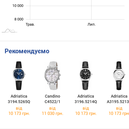
10 000
8 000
Бер.
Вер.
Трав.
Лип.
L
Рекомендуємо
Adriatica
Candino
Adriatica
Adriatica
3194.5265Q
C4522/1
3196.5214Q
A3195.521
від
від
від
від
10 173 грн.
11 030 грн.
10 173 грн.
10 173 грн