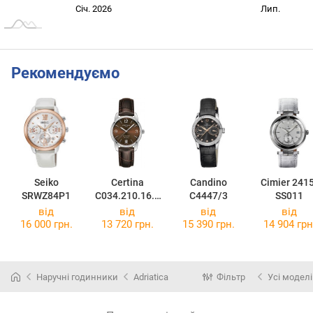
Січ. 2027
Жовт.
Лип.
Січ. 2026
Лип.
L
Рекомендуємо
Seiko
Certina
Candino
Cimier 241
SRWZ84P1
C034.210.16.2
C4447/3
SS011
97.00
від
від
від
від
16 000 грн.
13 720 грн.
15 390 грн.
14 904 грн
Наручні годинники
Adriatica
Фільтр
Усі моделі