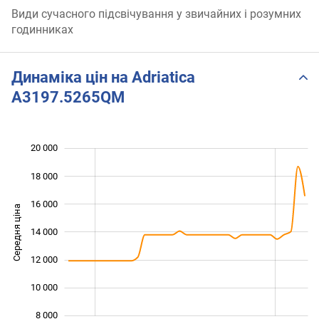
Види сучасного підсвічування у звичайних і розумних
годинниках
Динаміка цін на Adriatica
A3197.5265QM
20 000
 000
 000
 000
18 000
16 000
Середня ціна
14 000
10 000
12 000
10 000
8 000