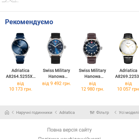
Рекомендуємо
Adriatica
Swiss Military
Swiss Military
Adriatica
A8264.5255XL
Hanowa
Hanowa
A8269.225
Q
Thunderbolt
Greyhound
від
від 9 492 грн.
від
від
SMWGB000080
SMWGA000150
10 173 грн.
12 980 грн.
10 057 грн
5
2
Наручні годинники
Adriatica
Фільтр
Усі моделі
Повна версія сайту