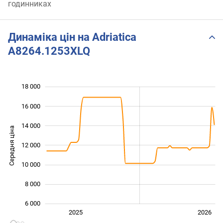
годинниках
Динаміка цін на Adriatica
A8264.1253XLQ
18 000
 000
 000
 000
16 000
14 000
Середня ціна
12 000
10 000
10 000
8 000
6 000
Січ. 2025
Лип.
2027
2025
2026
L