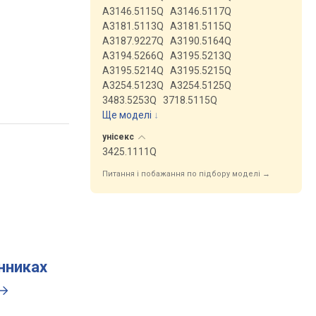
A3146.5115Q
A3146.5117Q
A3181.5113Q
A3181.5115Q
A3187.9227Q
A3190.5164Q
A3194.5266Q
A3195.5213Q
A3195.5214Q
A3195.5215Q
A3254.5123Q
A3254.5125Q
3483.5253Q
3718.5115Q
Ще моделі
↓
унісекс
3425.1111Q
Питання і побажання по підбору моделі →
инниках