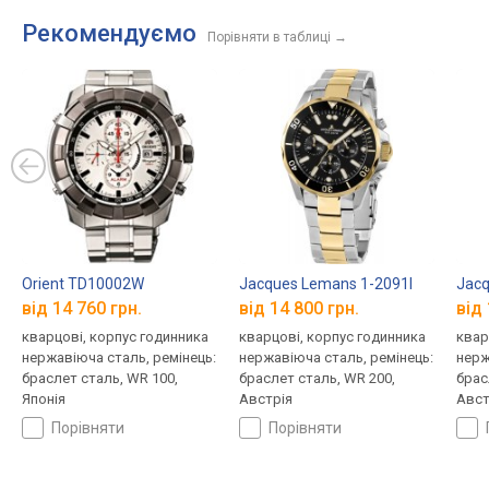
Рекомендуємо
Порівняти в таблиці
→
Orient TD10002W
Jacques Lemans 1-2091I
Jacq
від 14 760 грн.
від 14 800 грн.
від 
кварцові, корпус годинника
кварцові, корпус годинника
квар
нержавіюча сталь, ремінець:
нержавіюча сталь, ремінець:
нерж
браслет сталь, WR 100,
браслет сталь, WR 200,
брас
Японія
Австрія
Авст
порівняти
порівняти