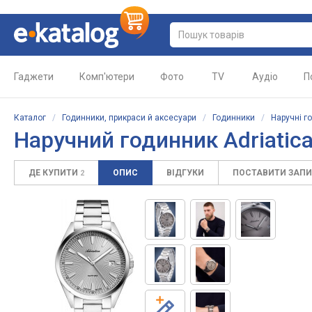
Гаджети
Комп'ютери
Фото
TV
Аудіо
П
Каталог
/
Годинники, прикраси й аксесуари
/
Годинники
/
Наручні г
Наручний годинник Adriatic
ДЕ КУПИТИ
ОПИС
ВІДГУКИ
ПОСТАВИТИ ЗАП
2