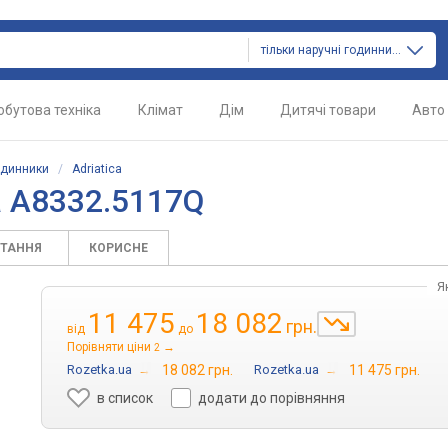
тільки наручні годинники
обутова техніка
Клімат
Дім
Дитячі товари
Авто
одинники
/
Adriatica
a A8332.5117Q
ИТАННЯ
КОРИСНЕ
Я
11 475
18 082
грн.
від
до
Порівняти ціни
→
2
Rozetka.ua
→
18 082 грн.
Rozetka.ua
→
11 475 грн.
в список
додати до порівняння