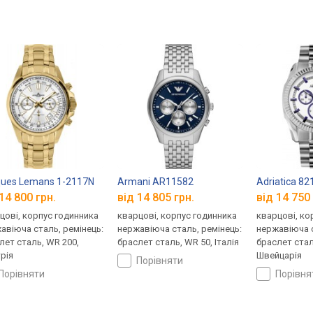
ues Lemans 1-2117N
Armani AR11582
Adriatica 8
14 800 грн.
від 14 805 грн.
від 14 750 
цові, корпус годинника
кварцові, корпус годинника
кварцові, ко
авіюча сталь, ремінець:
нержавіюча сталь, ремінець:
нержавіюча с
лет сталь, WR 200,
браслет сталь, WR 50, Італія
браслет стал
рія
Швейцарія
порівняти
порівняти
порівн