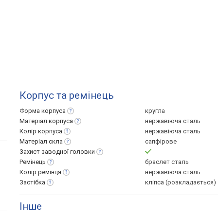
Корпус та ремінець
Форма
корпуса
кругла
Матеріал
корпуса
нержавіюча сталь
Колір
корпуса
нержавіюча сталь
Матеріал
скла
сапфірове
Захист заводної
головки
Ремінець
браслет сталь
Колір
ремінця
нержавіюча сталь
Застібка
кліпса (розкладається)
Інше