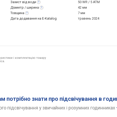
Захист від
води
50 WR / 5 ATM
Діаметр /
ширина
42 мм
Товщина
7 мм
Дата додавання на E-Katalog
травень 2024
ристики і комплектацію товару
ica.
ам потрібно знати про підсвічування в год
го підсвічування у звичайних і розумних годинниках