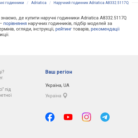
чні годинники
/
Adriatica
/
Наручний годинник Adriatica A8332.5117Q
и знаємо, де купити наручні годинники Adriatica A8332.5117Q
 —
порівняння
наручних годинників, підбір моделей за
рмінів, огляди, інструкції,
рейтинг
товарів,
рекомендації
кції.
Ваш регіон
і?
r.
Україна
,
UA
і" під
ретної
Україна