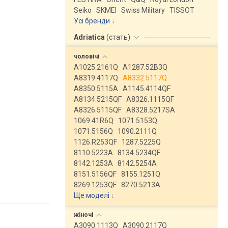
Seiko
SKMEI
Swiss Military
TISSOT
Усі бренди
Adriatica
(
стать
)
чоловічі
A1025.2161Q
A1287.52B3Q
A8319.4117Q
A8332.5117Q
A8350.5115A
A1145.4114QF
A8134.5215QF
A8326.1115QF
A8326.5115QF
A8328.5217SA
1069.41R6Q
1071.5153Q
1071.5156Q
1090.2111Q
1126.R253QF
1287.5225Q
8110.5223A
8134.5234QF
8142.1253A
8142.5254A
8151.5156QF
8155.1251Q
8269.1253QF
8270.5213A
Ще моделі
↓
жіночі
A3090.1113Q
A3090.2117Q