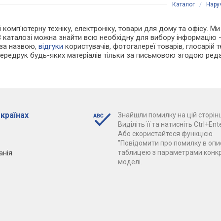
Каталог
/
Нару
 і комп'ютерну техніку, електроніку, товари для дому та офісу. М
В каталозі можна знайти всю необхідну для вибору інформацію
 за назвою,
відгуки
користувачів, фотогалереї товарів, глосарій те
Передрук будь-яких матеріалів тільки за письмовою згодою реда
 країнах
Знайшли помилку на цій сторінц
Виділіть її та натисніть Ctrl+Ente
Або скористайтеся функцією
"Повідомити про помилку в опис
анія
таблицею з параметрами конк
моделі.