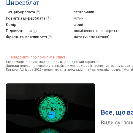
Циферблат
Тип
циферблата
стрілочний
Розмітка
циферблата
мітки
Колір
сірий
Підсвічування
люмінесцентне покриття
Функції та
можливості
дата (число місяця)
Повідомити про помилку в описі
Інформація в описі моделі носить довідковий характер.
Завжди
перед покупкою уточнюйте у менеджера інтернет-магазину характе
Каталог Adriatica 2026
- новинки, хіти продажів і найактуальніші моделі Adriat
Все, що в
Види сучасно