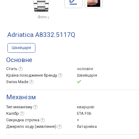
Фото
7
Adriatica A8332.5117Q
Швейцарія
Основне
Стать
чоловічі
Країна походження
бренду
Швейцарія
Swiss
Made
Механізм
Тип
механізму
кварцові
Калібр
ETA F06
Секундна
стрілка
+
Джерело ходу
(живлення)
батарейка