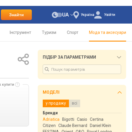
UA
Знайти
Україна
Увійти
Інструмент
Туризм
Спорт
Мода та аксесуари
ПІДБІР ЗА ПАРАМЕТРАМИ
к купити
МОДЕЛІ
у продажу
всі
Бренди
Adriatica
Bigotti
Casio
Certina
Citizen
Claude Bernard
Daniel Klein
FESTINA
Orient
Q&Q
Royal London