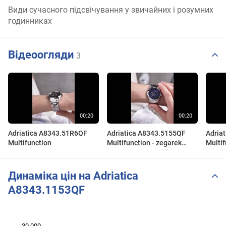
Види сучасного підсвічування у звичайних і розумних
годинниках
Відеоогляди
3
Adriatica A8343.51R6QF
Adriatica A8343.5155QF
Adria
Multifunction
Multifunction - zegarek
Multif
męski
męski
Динаміка цін на Adriatica
A8343.1153QF
30 000
 000
 000
0