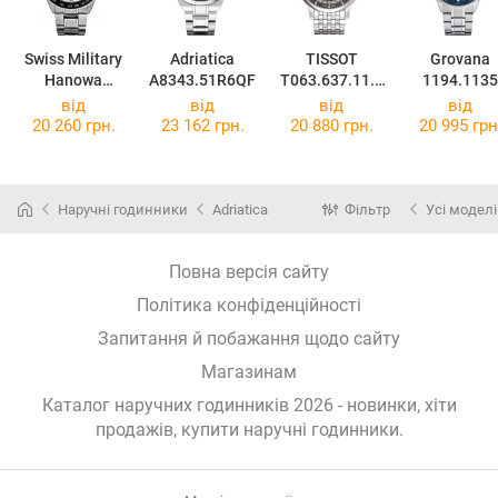
Swiss Military
Adriatica
TISSOT
Grovana
Hanowa
A8343.51R6QF
T063.637.11.0
1194.1135
Navalus 06-
67.00
від
від
від
від
5150.04.001
20 260 грн.
23 162 грн.
20 880 грн.
20 995 грн
Наручні годинники
Adriatica
Фільтр
Усі моделі
Повна версія сайту
Політика конфіденційності
Запитання й побажання щодо сайту
Магазинам
Каталог наручних годинників 2026 - новинки, хіти
продажів,
купити наручні годинники
.