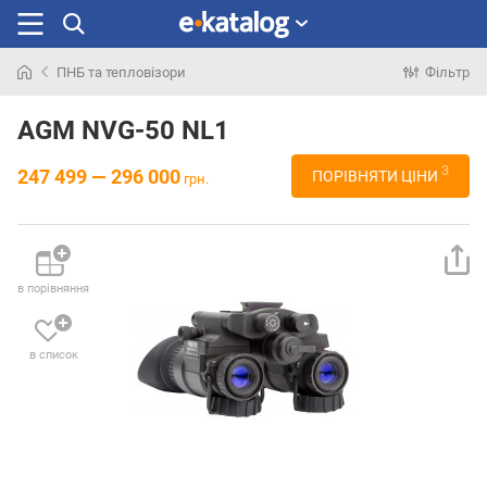
ПНБ та тепловізори
Фільтр
Шукали
раніше
AGM NVG-50 NL1
3
247 499 — 296 000
ПОРІВНЯТИ ЦІНИ
грн.
в порівняння
в список