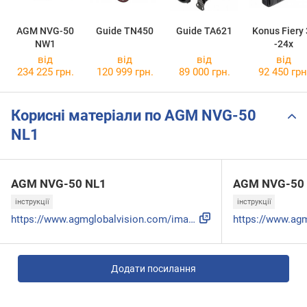
AGM NVG-50
Guide TN450
Guide TA621
Konus Fiery 
NW1
-24x
від
від
від
від
234 225 грн.
120 999 грн.
89 000 грн.
92 450 грн
Корисні матеріали по AGM NVG-50
NL1
AGM NVG-50 NL1
AGM NVG-50
інструкції
інструкції
https://www.agmglobalvision.com/image/catalog/product-pdf-d...
Додати посилання