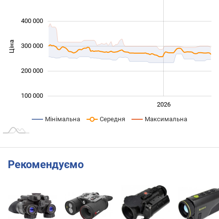
400 000
Ціна
300 000
100 000
200 000
100 000
2024
2025
2028
2026
L
Мінімальна
Середня
Максимальна
Рекомендуємо