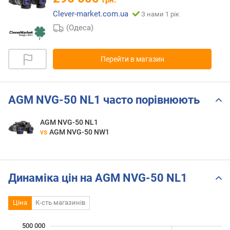
грн.
Clever-market.com.ua
З нами 1 рік
(Одеса)
Перейти в магазин
AGM NVG-50 NL1 часто порівнюють
AGM NVG-50 NL1
vs
AGM NVG-50 NW1
Динаміка цін на AGM NVG-50 NL1
Ціна
К-сть магазинів
 000
 000
 000
 000
 000
0
500 000