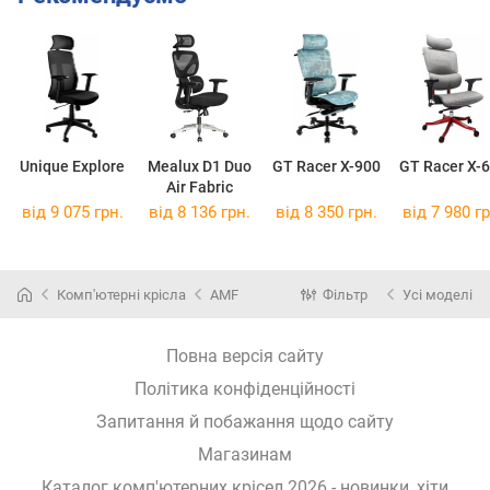
Unique Explore
Mealux D1 Duo
GT Racer X-900
GT Racer X-
Air Fabric
від 9 075 грн.
від 8 136 грн.
від 8 350 грн.
від 7 980 гр
Комп'ютерні крісла
AMF
Фільтр
Усі моделі
Повна версія сайту
Політика конфіденційності
Запитання й побажання щодо сайту
Магазинам
Каталог комп'ютерних крісел 2026 - новинки, хіти