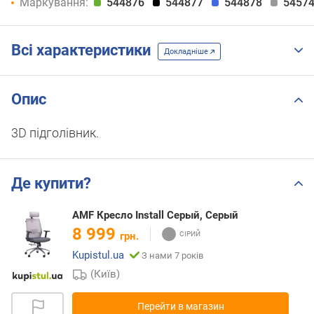
Маркування:
544876
544877
544878
5457
Всі характеристики
Докладніше
Опис
3D підголівник.
Де купити?
AMF Кресло Install Серый, Серый
8 999
грн.
Kupistul.ua
З нами 7 років
(Київ)
Перейти в магазин