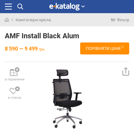
Комп'ютерні крісла
Фільтр
Шукали
раніше
AMF Install Black Alum
9
8 590 — 9 499
ПОРІВНЯТИ ЦІНИ
грн.
в порівняння
в список