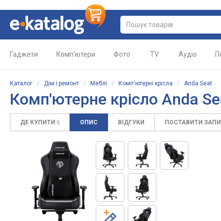
Гаджети
Комп'ютери
Фото
TV
Аудіо
П
Каталог
/
Дім і ремонт
/
Меблі
/
Комп'ютерні крісла
/
Anda Seat
Комп'ютерне крісло Anda Sea
ДЕ КУПИТИ
ОПИС
ВІДГУКИ
ПОСТАВИТИ ЗАП
5