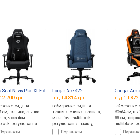
 Seat Novis Plus XL Fabric
Lorgar Ace 422
Cougar Armo
12 200 грн.
від 14 314 грн.
від 10 872 
ерське, сидіння:
геймерське, сидіння:
геймерське, 
7 см, тканина, спинка:
тканина, спинка: тканина,
60x64 см, шк
ина, механізм:
механізм: multiblock,
88 см, шкірза
iblock, регулювання:
регулювання: нахилу,
multiblock, 
лу, висоти
висоти, жорсткості
нахилу, висо
порівняти
порівняти
порівн