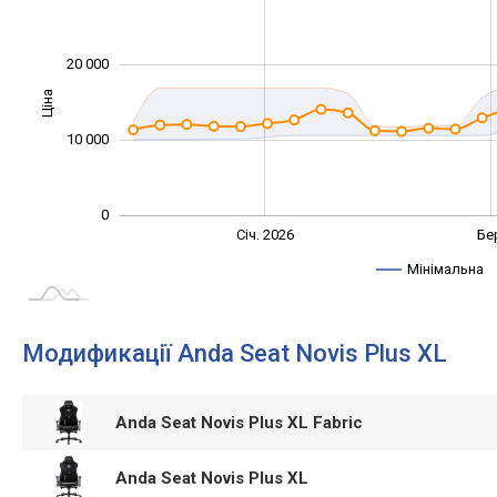
20 000
Ціна
10 000
10 000
0
Лист.
Вер.
Січ. 2026
Бе
L
Мінімальна
Модификації Anda Seat Novis Plus XL
Anda Seat Novis Plus XL Fabric
Anda Seat Novis Plus XL