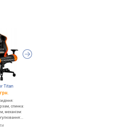
r Titan
GT Racer X-8009
Endorfy Scrim F
грн.
від 12 754 грн.
від 13 419 грн.
сидіння:
геймерське, сидіння:
геймерське, сидіння:
ірзам, спинка:
51x53 см, шкірзам, спинка:
40x50 см, тканина, сп
м, механізм:
88 см, шкірзам, механізм:
85 см, тканина, механ
регулювання:
multiblock, регулювання:
multiblock, регулюва
ти, жорсткості
нахилу, висоти, жорсткості
нахилу, висоти, жорс
яти
порівняти
порівняти