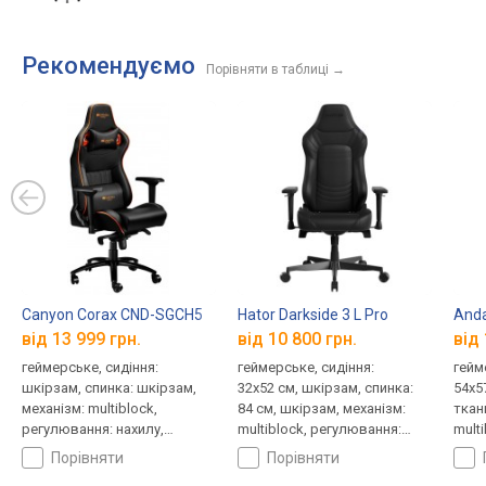
Рекомендуємо
Порівняти в таблиці
→
Canyon Corax CND-SGCH5
Hator Darkside 3 L Pro
Anda
від 13 999 грн.
від 10 800 грн.
від 
геймерське, сидіння:
геймерське, сидіння:
гейм
шкірзам, спинка: шкірзам,
32x52 см, шкірзам, спинка:
54x5
механізм: multiblock,
84 см, шкірзам, механізм:
ткан
регулювання: нахилу,
multiblock, регулювання:
mult
висоти, жорсткості
нахилу, висоти, жорсткості
нахи
порівняти
порівняти