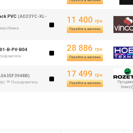
Перейти в магазин
lack PVC
(AD23YC-XL-
11 400
грн.
 виробника
Перейти в магазин
28 886
грн.
-01-B-PV-B04
скаржитись
Перейти в магазин
17 499
грн.
A5635F3948B)
Продаве
їв)
Поскаржитись
Перейти в магазин
Grevz