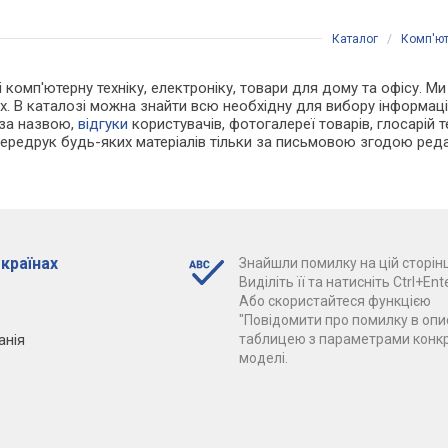
Каталог
/
Комп'ют
і комп'ютерну техніку, електроніку, товари для дому та офісу. М
х. В каталозі можна знайти всю необхідну для вибору інформа
 за назвою,
відгуки
користувачів, фотогалереї товарів, глосарій те
Передрук будь-яких матеріалів тільки за письмовою згодою реда
 країнах
Знайшли помилку на цій сторінц
Виділіть її та натисніть Ctrl+Ente
Або скористайтеся функцією
"Повідомити про помилку в опис
анія
таблицею з параметрами конк
моделі.