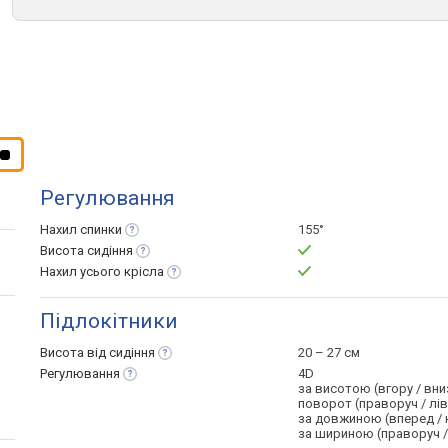
Регулювання
Нахил
спинки
155°
Висота
сидіння
Нахил усього
крісла
Підлокітники
Висота від
сидіння
20 – 27 см
Регулювання
4D
за висотою (вгору / вни
поворот (праворуч / лі
за довжиною (вперед / 
за шириною (праворуч /