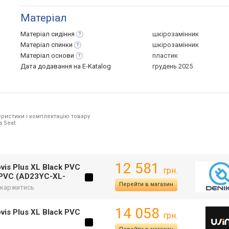
Матеріал
Матеріал
сидіння
шкірозамінник
Матеріал
спинки
шкірозамінник
Матеріал
основи
пластик
Дата додавання на E-Katalog
грудень 2025
ристики і комплектацію товару
 Seat.
12 581
is Plus XL Black PVC
грн.
 PVC (AD23YC-XL-
Перейти в магазин
каржитись
14 058
is Plus XL Black PVC
грн.