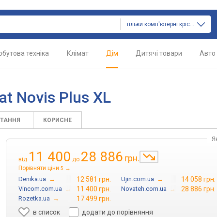
тільки комп'ютерні крісла
обутова техніка
Клімат
Дім
Дитячі товари
Авто
t Novis Plus XL
ИТАННЯ
КОРИСНЕ
Я
11 400
28 886
грн.
від
до
Порівняти ціни
→
5
Denika.ua
→
12 581 грн.
Ujin.com.ua
→
14 058 грн.
Vincom.com.ua
→
11 400 грн.
Novateh.com.ua
→
28 886 грн.
Rozetka.ua
→
17 499 грн.
в список
додати до порівняння