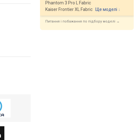
Phantom 3 Pro L Fabric
Kaiser Frontier XL Fabric
Ще моделі
↓
Питання і побажання по підбору моделі →