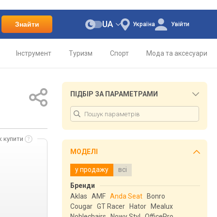
UA
Знайти
Україна
Увійти
Інструмент
Туризм
Спорт
Мода та аксесуари
ПІДБІР ЗА ПАРАМЕТРАМИ
к купити
МОДЕЛІ
у продажу
всі
Бренди
Aklas
AMF
Anda Seat
Bonro
Cougar
GT Racer
Hator
Mealux
Noblechairs
Nowy Styl
OfficePro