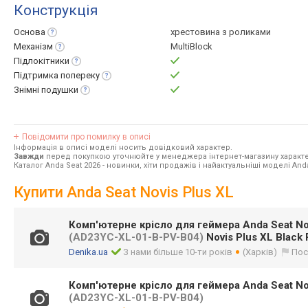
Конструкція
Основа
хрестовина з роликами
Механізм
MultiBlock
Підлокітники
Підтримка
попереку
Знімні
подушки
Повідомити про помилку в описі
Інформація в описі моделі носить довідковий характер.
Завжди
перед покупкою уточнюйте у менеджера інтернет-магазину характе
Каталог Anda Seat 2026
- новинки, хіти продажів і найактуальніші моделі Anda
Купити Anda Seat Novis Plus XL
Комп'ютерне крісло для геймера Anda Seat Nov
(AD23YC-XL-01-B-PV-B04)
Novis Plus XL Black
Denika.ua
З нами більше 10-ти років
(Харків)
Пос
Комп'ютерне крісло для геймера Anda Seat Nov
(AD23YC-XL-01-B-PV-B04)