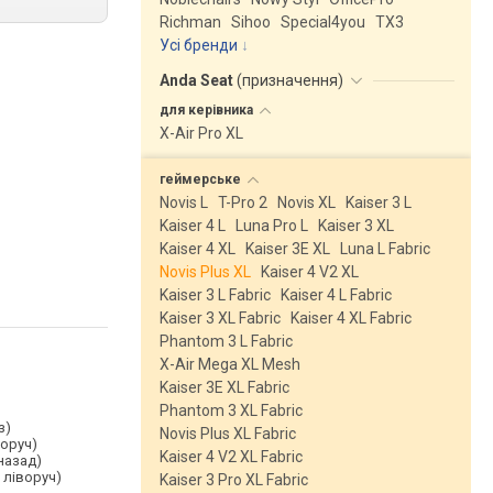
Richman
Sihoo
Special4you
ТX3
Усі бренди
Anda Seat
(
призначення
)
для
керівника
X-Air Pro XL
геймерське
Novis L
T-Pro 2
Novis XL
Kaiser 3 L
Kaiser 4 L
Luna Pro L
Kaiser 3 XL
Kaiser 4 XL
Kaiser 3E XL
Luna L Fabric
Novis Plus XL
Kaiser 4 V2 XL
Kaiser 3 L Fabric
Kaiser 4 L Fabric
Kaiser 3 XL Fabric
Kaiser 4 XL Fabric
Phantom 3 L Fabric
X-Air Mega XL Mesh
Kaiser 3E XL Fabric
Phantom 3 XL Fabric
з)
Novis Plus XL Fabric
воруч)
Kaiser 4 V2 XL Fabric
назад)
 ліворуч)
Kaiser 3 Pro XL Fabric