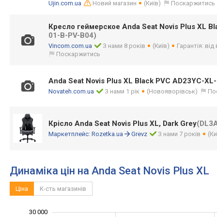
Ujin.com.ua
Новий магазин
(Київ)
Поскаржитись
Кресло геймерское Anda Seat Novis Plus XL B
01-B-PV-B04)
Vincom.com.ua
З нами 8 років
(Київ)
Гарантія: від
Поскаржитись
Anda Seat Novis Plus XL Black PVC AD23YC-XL
Novateh.com.ua
З нами 1 рік
(Новояворівськ)
По
Крісло Anda Seat Novis Plus XL, Dark Grey
(DL3
Маркетплейс:
Rozetka.ua
Grevz
З нами 7 років
(Ки
Динаміка цін на Anda Seat Novis Plus XL
Ціна
К-сть магазинів
30 000
-10 000
-20 000
15 000
40 000
-5 000
5 000