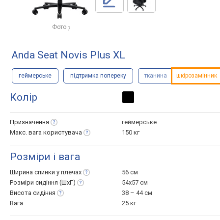
Фото
7
Anda Seat Novis Plus XL
геймерське
підтримка попереку
тканина
шкірозамінник
Колір
Призначення
геймерське
Макс. вага
користувача
150 кг
Розміри і вага
Ширина спинки у
плечах
56 см
Розміри сидіння
(ШхГ)
54x57 см
Висота
сидіння
38 – 44 см
Вага
25 кг