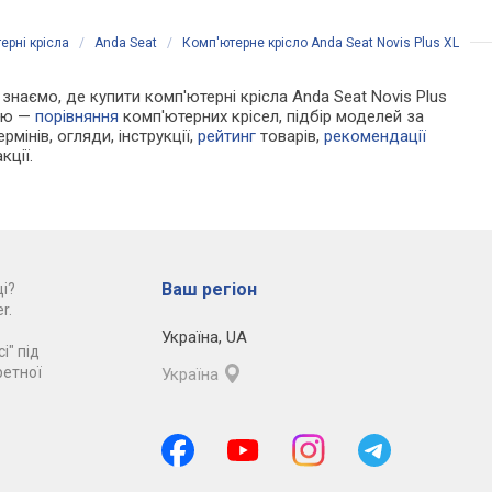
ерні крісла
/
Anda Seat
/
Комп'ютерне крісло Anda Seat Novis Plus XL
и знаємо, де купити комп'ютерні крісла Anda Seat Novis Plus
цію —
порівняння
комп'ютерних крісел, підбір моделей за
рмінів, огляди, інструкції,
рейтинг
товарів,
рекомендації
кції.
Ваш регіон
і?
r.
Україна
,
UA
і" під
ретної
Україна