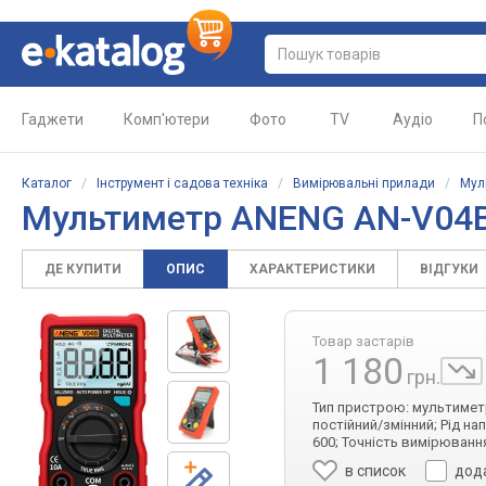
Гаджети
Комп'ютери
Фото
TV
Аудіо
П
Каталог
/
Інструмент і садова техніка
/
Вимірювальні прилади
/
Мул
Мультиметр ANENG AN-V04
ДЕ КУПИТИ
ОПИС
ХАРАКТЕРИСТИКИ
ВІДГУКИ
Товар застарів
1 180
грн.
Тип пристрою: мультиметр;
постійний/змінний; Рід нап
600; Точність вимірювання (
в список
дод