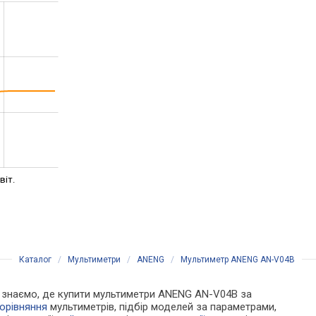
віт.
Каталог
/
Мультиметри
/
ANENG
/
Мультиметр ANENG AN-V04B
 Ми знаємо, де купити мультиметри ANENG AN-V04B за
орівняння
мультиметрів, підбір моделей за параметрами,