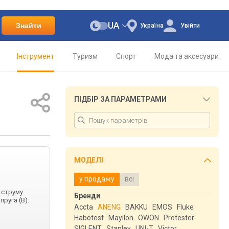
UA
Знайти
Україна
Увійти
Інструмент
Туризм
Спорт
Мода та аксесуари
ПІДБІР ЗА ПАРАМЕТРАМИ
МОДЕЛІ
у продажу
всі
 струму:
Бренди
пруга (В):
Accta
ANENG
BAKKU
EMOS
Fluke
Habotest
Mayilon
OWON
Protester
SIGLENT
Stanley
UNI-T
Victor