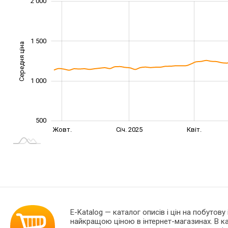
2 500
-500
200
400
600
800
0
2 000
1 500
Середня ціна
1 000
1 000
500
Лип.
Лип.
Жовт.
Січ. 2025
Квіт.
L
E-Katalog
— каталог описів і цін на побутову
найкращою ціною в інтернет-магазинах. В 