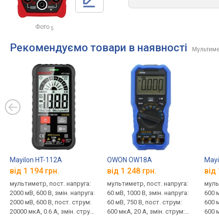
Фото
5
Рекомендуємо товари в наявності
Мультим
Mayilon HT-112A
OWON OW18A
Mayi
від 1 194 грн.
від 1 248 грн.
від 
мультиметр, пост. напруга:
мультиметр, пост. напруга:
муль
2000 мВ, 600 В, змін. напруга:
60 мВ, 1000 В, змін. напруга:
600 м
2000 мВ, 600 В, пост. струм:
60 мВ, 750 В, пост. струм:
600 м
20000 мкА, 0.6 А, змін. струм:
600 мкА, 20 А, змін. струм:
600 м