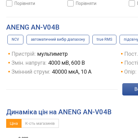
20000 мкА, 0.6 А, опір:
600 мкА, 20 А, опір: 600 Ом,
600 м
порівняти
порівняти
200 Ом, 20 МОм,
60 МОм, автоматичний вибір
60 М
автоматичний вибір
діапазону, true RMS, NCV
діап
діапазону, true RMS, NCV
ANENG AN-V04B
NCV
автоматичний вибір діапазону
true RMS
підсвіч
Пристрій:
мультиметр
Пост.
Змін. напруга:
4000 мВ, 600 В
Пості
Змінний струм:
40000 мкА, 10 А
Опір:
Динаміка цін на ANENG AN-V04B
Ціна
К-сть магазинів