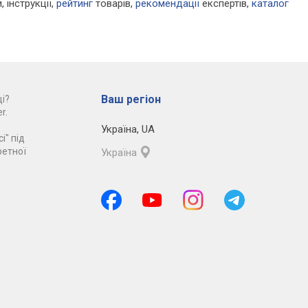
, інструкції,
рейтинг
товарів,
рекомендації
експертів,
каталог
Ваш регіон
і?
r.
Україна
,
UA
і" під
ретної
Україна