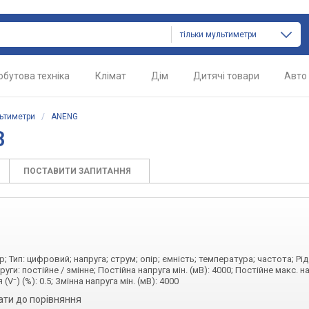
тільки мультиметри
обутова техніка
Клімат
Дім
Дитячі товари
Авто
ьтиметри
/
ANENG
B
ПОСТАВИТИ ЗАПИТАННЯ
 Тип: цифровий; напруга; струм; опір; ємність; температура; частота; Рід
руги: постійне / змінне; Постійна напруга мін. (мВ): 4000; Постійне макс. на
V⁻) (%): 0.5; Змінна напруга мін. (мВ): 4000
ати до порівняння