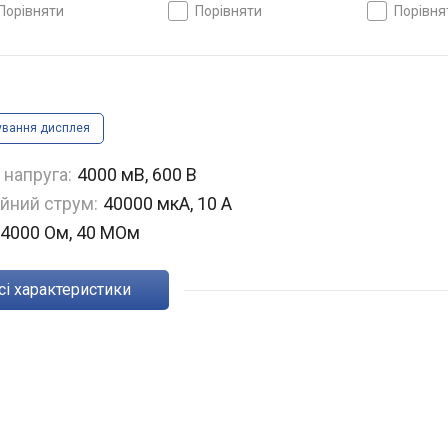
кА, 10 А, опір: 600 Ом,
40000 мкА, 10 А, опір:
40000 мкА, 10
порівняти
порівняти
порівн
Ом, автоматичний вибір
4000 Ом, 40 МОм,
20 МОм, авт
азону, true RMS, NCV
автоматичний вибір
діапазону, tr
діапазону, true RMS, NCV
ування дисплея
 напруга:
4000 мВ, 600 В
йний струм:
40000 мкА, 10 А
4000 Ом, 40 МОм
Всі характеристики