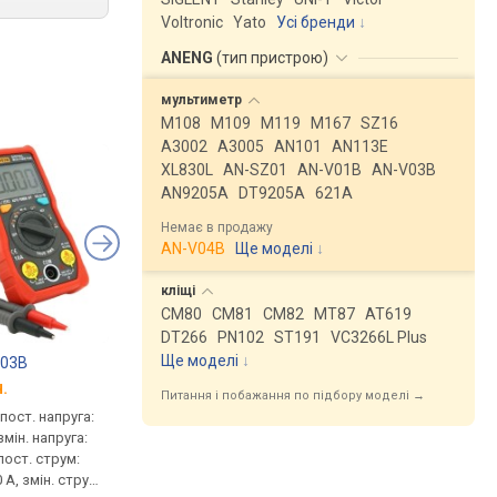
Voltronic
Yato
Усі бренди
ANENG
(
тип пристрою
)
мультиметр
M108
M109
M119
M167
SZ16
A3002
A3005
AN101
AN113E
XL830L
AN-SZ01
AN-V01B
AN-V03B
AN9205A
DT9205A
621A
Немає в продажу
AN-V04B
Ще моделі
↓
кліщі
CM80
CM81
CM82
MT87
AT619
DT266
PN102
ST191
VC3266L Plus
Ще моделі
↓
V03B
ANENG AN113E
BAKKU BA-2202
.
від 949 грн.
від 1 498 грн.
Питання і побажання по підбору моделі →
пост. напруга:
мультиметр, пост. напруга:
мультиметр, пост. на
змін. напруга:
400 мВ, 600 В, змін. напруга:
1000 В, змін. напруга: 
 пост. струм:
400 мВ, 600 В, пост. струм:
пост. струм: 10 А, змі
 А, змін. струм:
400 мкА, 10 А, змін. струм:
струм: 10 А, опір: 10