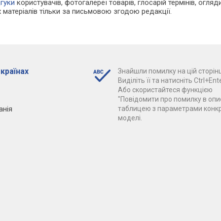
дгуки
користувачів, фотогалереї товарів, глосарій термінів, огляди
 матеріалів тільки за письмовою згодою редакції.
 країнах
Знайшли помилку на цій сторінц
Виділіть її та натисніть Ctrl+Ente
Або скористайтеся функцією
"Повідомити про помилку в опис
анія
таблицею з параметрами конк
моделі.