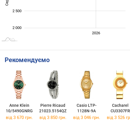
2 500
2 000
2024
2025
2028
2026
L
Рекомендуємо
Anne Klein
Pierre Ricaud
Casio LTP-
Cacharel
10/5490GNRG
21023.5154QZ
1128N-9A
CU3307FR
від 3 670 грн.
від 3 850 грн.
від 3 046 грн.
від 3 526 гр