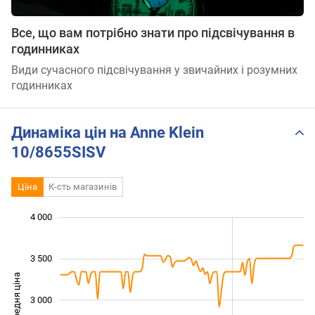
Все, що вам потрібно знати про підсвічування в
годинниках
Види сучасного підсвічування у звичайних і розумних
годинниках
Динаміка цін на Anne Klein
10/8655SISV
Ціна
К-сть магазинів
 200
 400
 600
 500
 500
 000
4 000
3 500
Середня ціна
3 000
2 400