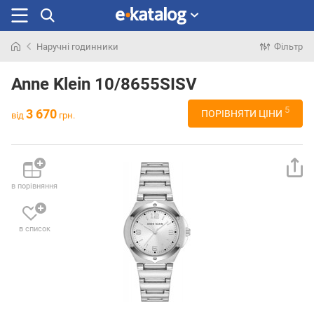
Наручні годинники
Фільтр
Шукали
раніше
Anne Klein 10/8655SISV
5
3 670
ПОРІВНЯТИ ЦІНИ
від
грн.
в порівняння
в список