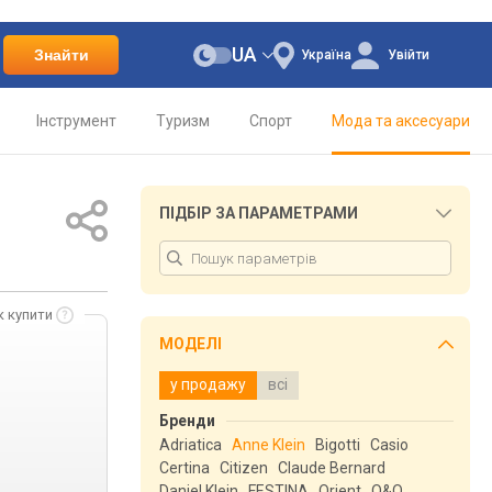
UA
Знайти
Україна
Увійти
Інструмент
Туризм
Спорт
Мода та аксесуари
ПІДБІР ЗА ПАРАМЕТРАМИ
к купити
МОДЕЛІ
у продажу
всі
Бренди
Adriatica
Anne Klein
Bigotti
Casio
Certina
Citizen
Claude Bernard
Daniel Klein
FESTINA
Orient
Q&Q