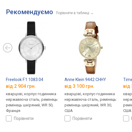
Рекомендуємо
Порівняти в таблиці
→
Freelook F.1.1083.04
Anne Klein 9442 CHHY
Time
від 2 904 грн.
від 3 100 грн.
від 
кварцові, корпус годинника
кварцові, корпус годинника
квар
нержавіюча сталь, ремінець:
нержавіюча сталь, ремінець:
нерж
ремінець шкіряний, WR 50,
ремінець шкіряний, WR 30,
ремі
Франція
США
США
порівняти
порівняти