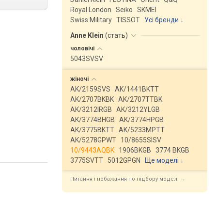
Royal London
Seiko
SKMEI
Swiss Military
TISSOT
Усі бренди
Anne Klein
(
стать
)
чоловічі
5043SVSV
жіночі
AK/2159SVS
AK/1441BKTT
AK/2707BKBK
AK/2707TTBK
AK/3212IRGB
AK/3212YLGB
AK/3774BHGB
AK/3774HPGB
AK/3775BKTT
AK/5233MPTT
AK/5278GPWT
10/8655SISV
10/9443AQBK
1906BKGB
3774 BKGB
3775SVTT
5012GPGN
Ще моделі
↓
Питання і побажання по підбору моделі →