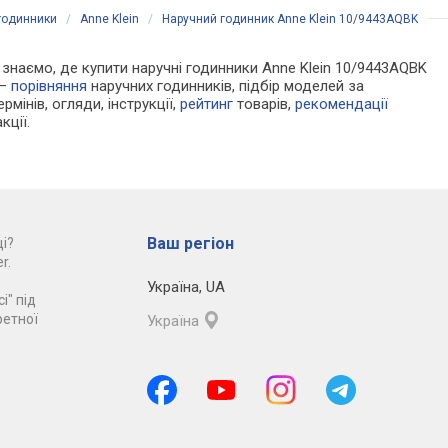
годинники
/
Anne Klein
/
Наручний годинник Anne Klein 10/9443AQBK
Ми знаємо, де купити наручні годинники Anne Klein 10/9443AQBK
 —
порівняння
наручних годинників, підбір моделей за
рмінів, огляди, інструкції,
рейтинг
товарів,
рекомендації
кції.
Ваш регіон
і?
r.
Україна
,
UA
і" під
ретної
Україна