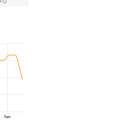
et
Лип.