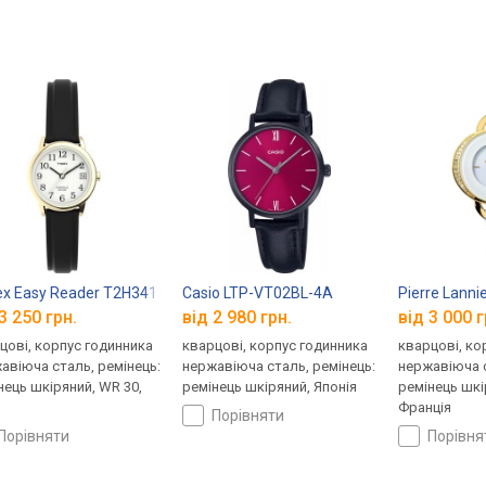
x Easy Reader T2H341
Casio LTP-VT02BL-4A
Pierre Lanni
3 250 грн.
від 2 980 грн.
від 3 000 г
цові, корпус годинника
кварцові, корпус годинника
кварцові, ко
авіюча сталь, ремінець:
нержавіюча сталь, ремінець:
нержавіюча с
нець шкіряний, WR 30,
ремінець шкіряний, Японія
ремінець шкі
Франція
порівняти
порівняти
порівн