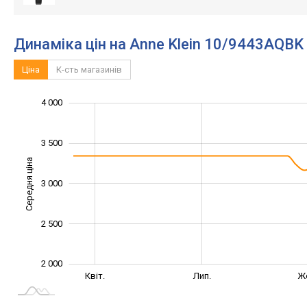
Динаміка цін на Anne Klein 10/9443AQBK
Ціна
К-сть магазинів
2 200
2 400
2 600
4 500
1 500
1 000
4 000
3 500
Середня ціна
3 000
2 400
2 500
2 000
Січ. 2025
Жовт.
Квіт.
Лип.
Ж
L