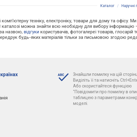
Каталог
/
Наручні 
 і комп'ютерну техніку, електроніку, товари для дому та офісу. 
В каталозі можна знайти всю необхідну для вибору інформацію
 за назвою,
відгуки
користувачів, фотогалереї товарів, глосарій те
Передрук будь-яких матеріалів тільки за письмовою згодою реда
 країнах
Знайшли помилку на цій сторінц
Виділіть її та натисніть Ctrl+Ente
Або скористайтеся функцією
"Повідомити про помилку в опис
анія
таблицею з параметрами конк
моделі.