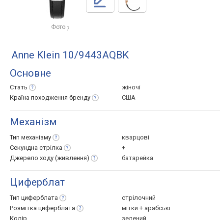
Фото
7
Anne Klein 10/9443AQBK
Основне
Стать
жіночі
Країна походження
бренду
США
Механізм
Тип
механізму
кварцові
Секундна
стрілка
+
Джерело ходу
(живлення)
батарейка
Циферблат
Тип
циферблата
стрілочний
Розмітка
циферблата
мітки + арабські
Колір
зелений