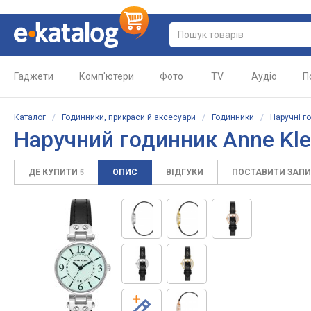
Гаджети
Комп'ютери
Фото
TV
Аудіо
П
Каталог
/
Годинники, прикраси й аксесуари
/
Годинники
/
Наручні г
Наручний годинник Anne Kl
ДЕ КУПИТИ
ОПИС
ВІДГУКИ
ПОСТАВИТИ ЗАП
5