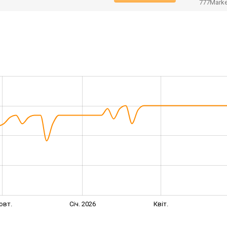
777Mark
овт.
Січ. 2026
Квіт.