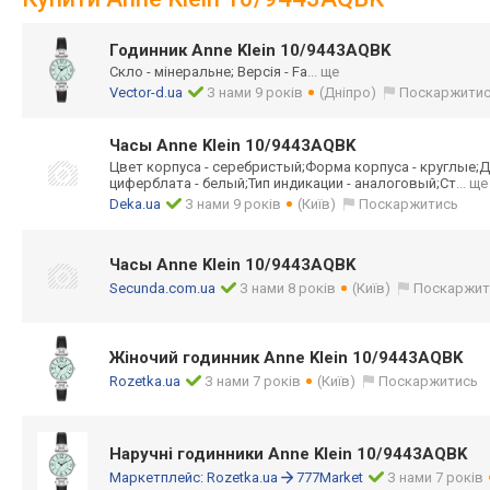
Годинник Anne Klein 10/9443AQBK
Скло - мінеральне; Версія - Fa
... ще
Vector-d.ua
З нами 9 років
(Дніпро)
Поскаржити
Часы Anne Klein 10/9443AQBK
Цвет корпуса - серебристый;Фор
ма корпуса - круглые;Д
циферблата - белый;Тип индикации - аналоговый;Ст
... ще
Deka.ua
З нами 9 років
(Київ)
Поскаржитись
Часы Anne Klein 10/9443AQBK
Secunda.com.ua
З нами 8 років
(Київ)
Поскаржит
Жіночий годинник Anne Klein 10/9443AQBK
Rozetka.ua
З нами 7 років
(Київ)
Поскаржитись
Наручні годинники Anne Klein 10/9443AQBK
Маркетплейс:
Rozetka.ua
777Market
З нами 7 років