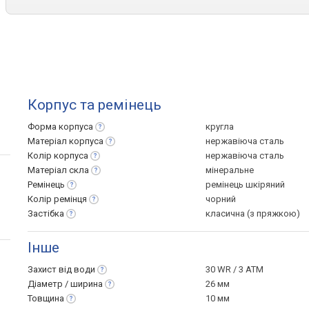
Корпус та ремінець
Форма
корпуса
кругла
Матеріал
корпуса
нержавіюча сталь
Колір
корпуса
нержавіюча сталь
Матеріал
скла
мінеральне
Ремінець
ремінець шкіряний
Колір
ремінця
чорний
Застібка
класична (з пряжкою)
Інше
Захист від
води
30 WR / 3 ATM
Діаметр /
ширина
26 мм
Товщина
10 мм