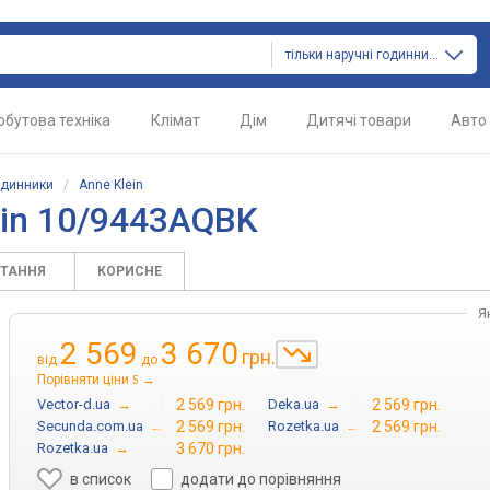
тільки наручні годинники
обутова техніка
Клімат
Дім
Дитячі товари
Авто
одинники
/
Anne Klein
ein 10/9443AQBK
ИТАННЯ
КОРИСНЕ
Я
2 569
3 670
грн.
від
до
Порівняти ціни
→
5
Vector-d.ua
→
2 569 грн.
Deka.ua
→
2 569 грн.
Secunda.com.ua
→
2 569 грн.
Rozetka.ua
→
2 569 грн.
Rozetka.ua
→
3 670 грн.
в список
додати до порівняння