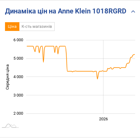
Динаміка цін на Anne Klein 1018RGRD
Ціна
К-сть магазинів
 500
 500
 500
 000
 000
0
6 000
5 000
Середня ціна
4 000
2 500
3 000
2 000
2024
2025
2028
2026
L