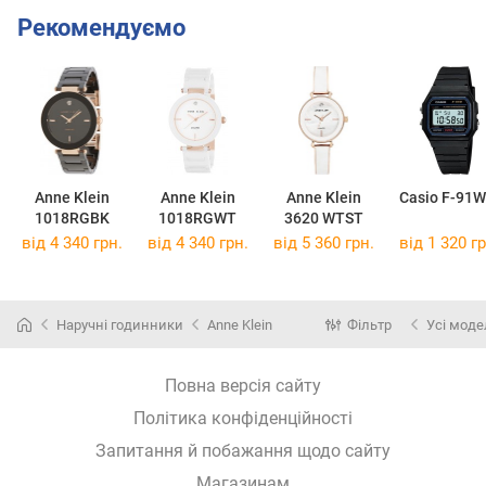
Рекомендуємо
Anne Klein
Anne Klein
Anne Klein
Casio F-91W
1018RGBK
1018RGWT
3620 WTST
від 4 340 грн.
від 4 340 грн.
від 5 360 грн.
від 1 320 гр
Наручні годинники
Anne Klein
Фільтр
Усі моде
Повна версія сайту
Політика конфіденційності
Запитання й побажання щодо сайту
Магазинам