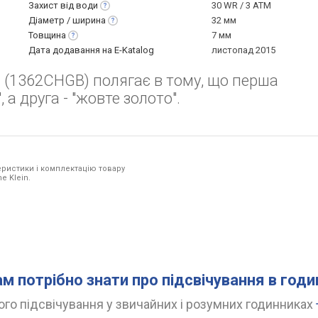
Захист від
води
30 WR / 3 ATM
Діаметр /
ширина
32 мм
Товщина
7 мм
Дата додавання на E-Katalog
листопад 2015
 (1362CHGB) полягає в тому, що перша
 а друга - "жовте золото".
ристики і комплектацію товару
e Klein.
ам потрібно знати про підсвічування в год
го підсвічування у звичайних і розумних годинниках