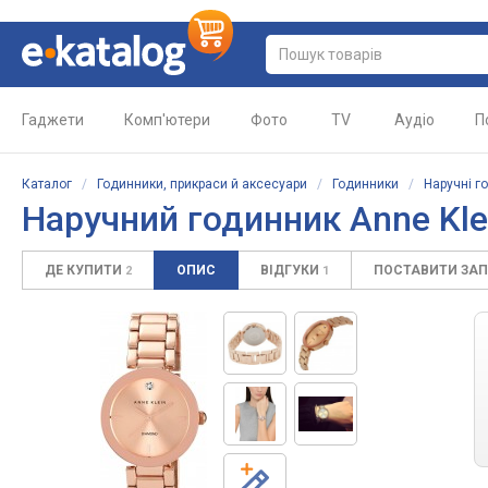
Гаджети
Комп'ютери
Фото
TV
Аудіо
П
Каталог
/
Годинники, прикраси й аксесуари
/
Годинники
/
Наручні г
Наручний годинник Anne Kl
ДЕ КУПИТИ
ОПИС
ВІДГУКИ
ПОСТАВИТИ ЗА
2
1