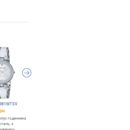
 1981WTSV
Anne Klein 1981BKSV
Anne Klein AK/198
рн.
від 4 230 грн.
від 4 230 грн.
рпус годинника
кварцові, корпус годинника
кварцові, корпус го
таль, з
нержавіюча сталь, з
нержавіюча сталь, з
ремінець:
діамантами, ремінець:
діамантами, ремінець