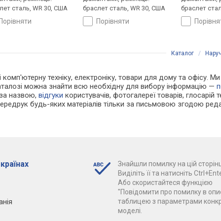
лет сталь, WR 30, США
браслет сталь, WR 30, США
браслет ста
порівняти
порівняти
порівн
Каталог
/
Наруч
 і комп'ютерну техніку, електроніку, товари для дому та офісу. 
каталозі можна знайти всю необхідну для вибору інформацію —
п
 за назвою,
відгуки
користувачів, фотогалереї товарів, глосарій те
Передрук будь-яких матеріалів тільки за письмовою згодою реда
 країнах
Знайшли помилку на цій сторінц
Виділіть її та натисніть Ctrl+Ente
Або скористайтеся функцією
"Повідомити про помилку в опис
анія
таблицею з параметрами конк
моделі.