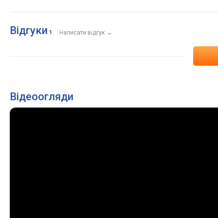
Відгуки
→
1
Написати відгук
Відеоогляди