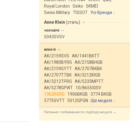
Royal London
Seiko
SKMEI
Swiss Military
TISSOT
Усі бренди
Anne Klein
(
стать
)
чоловічі
5043SVSV
жіночі
AK/2159SVS
AK/1441BKTT
AK/1980BYRG
AK/2158BHGB
AK/2159GYTT
AK/2707BKBK
AK/2707TTBK
AK/3212IRGB
AK/3212TPRG
AK/5233MPTT
AK/5278GPWT
10/8655SISV
1362RGRG
1906BKGB
3774 BKGB
3775SVTT
5012GPGN
Ще моделі
↓
Питання і побажання по підбору моделі →