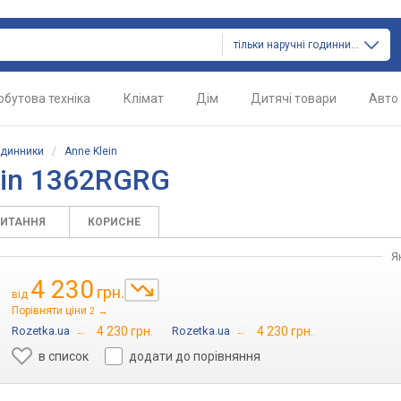
тільки наручні годинники
обутова техніка
Клімат
Дім
Дитячі товари
Авто
одинники
/
Anne Klein
ein 1362RGRG
ПИТАННЯ
КОРИСНЕ
Я
4 230
грн.
від
Порівняти ціни
→
2
Rozetka.ua
→
4 230 грн.
Rozetka.ua
→
4 230 грн.
в список
додати до порівняння