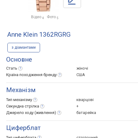
Відео
Фото
4
5
Anne Klein 1362RGRG
з діамантами
Основне
Стать
жіночі
Країна походження
бренду
США
Механізм
Тип
механізму
кварцові
Секундна
стрілка
+
Джерело ходу
(живлення)
батарейка
Циферблат
Тип
циферблата
стрілочний