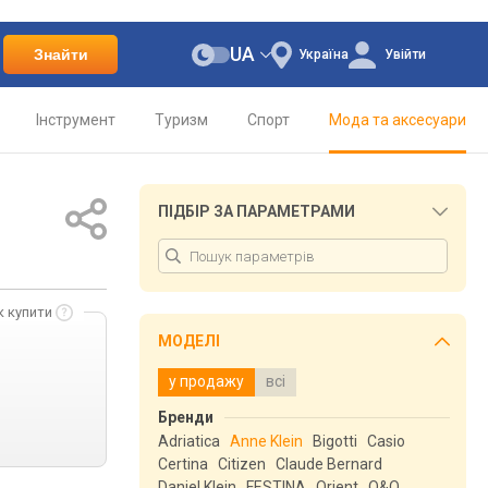
UA
Знайти
Україна
Увійти
Інструмент
Туризм
Спорт
Мода та аксесуари
ПІДБІР ЗА ПАРАМЕТРАМИ
к купити
МОДЕЛІ
у продажу
всі
Бренди
Adriatica
Anne Klein
Bigotti
Casio
Certina
Citizen
Claude Bernard
Daniel Klein
FESTINA
Orient
Q&Q