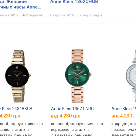
ор. Женские
Anne Klein 1362CHGB
учные часы Anne
in 1362BKGB
ресня 2015
462 перегляда
8 серпня 2016
50 переглядів
 Klein 2434BKGB
Anne Klein 1362 GNRG
Anne Klein
4 230 грн.
від 4 230 грн.
від 4 230 г
цові, корпус годинника
кварцові, корпус годинника
кварцові, ко
авіюча сталь, з
нержавіюча сталь, з
нержавіюча с
антами, ремінець:
діамантами, ремінець:
діамантами, 