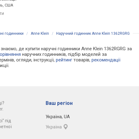
ль, США
браслет сталь, США
браслет сталь, WR 3
яти
порівняти
порівняти
ні годинники
/
Anne Klein
/
Наручний годинник Anne Klein 1362RGRG
Ми знаємо, де купити наручні годинники Anne Klein 1362RGRG за
орівняння
наручних годинників, підбір моделей за
рмінів, огляди, інструкції,
рейтинг
товарів,
рекомендації
кції.
Ваш регіон
і?
r.
Україна
,
UA
і" під
ретної
Україна