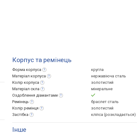
Корпус та ремінець
Форма
корпуса
кругла
Матеріал
корпуса
нержавіюча сталь
Колір
корпуса
золотистий
Матеріал
скла
мінеральне
Оздоблення
діамантами
Ремінець
браслет сталь
Колір
ремінця
золотистий
Застібка
кліпса (розкладається)
Інше