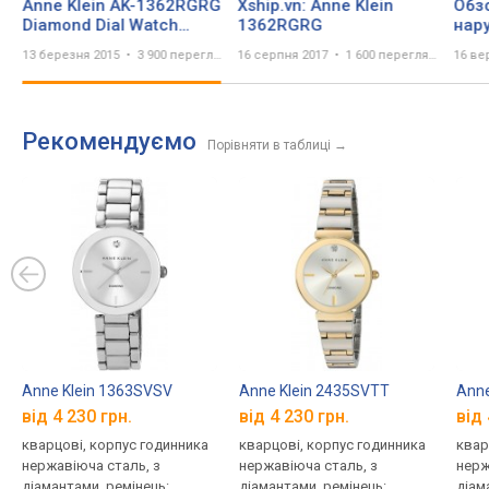
Anne Klein AK-1362RGRG
Xship.vn: Anne Klein
Обз
Diamond Dial Watch
1362RGRG
нар
SKU:8142839
Kle
13 березня 2015
3 900 переглядів
16 серпня 2017
1 600 переглядів
16 ве
Рекомендуємо
Порівняти в таблиці
→
Anne Klein 1363SVSV
Anne Klein 2435SVTT
Anne
від 4 230 грн.
від 4 230 грн.
від 
кварцові, корпус годинника
кварцові, корпус годинника
квар
нержавіюча сталь, з
нержавіюча сталь, з
нерж
діамантами, ремінець:
діамантами, ремінець:
діам