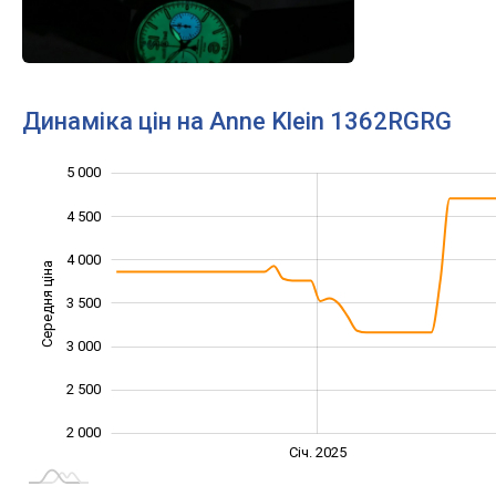
Динаміка цін на Anne Klein 1362RGRG
5 000
1 000
1 500
5 500
4 500
4 000
Середня ціна
3 500
2 000
3 000
2 500
2 000
Січ. 2027
Лип.
Січ. 2025
L