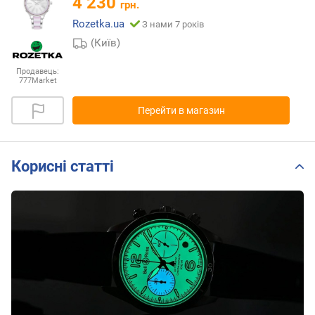
4 230
грн.
Rozetka.ua
З нами 7 років
(Київ)
Продавець:
777Market
Перейти в магазин
Корисні статті