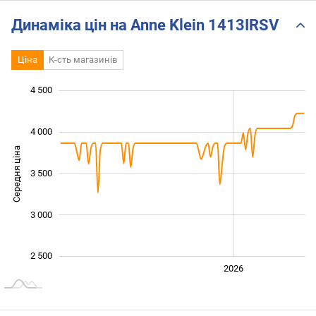
Динаміка цін на Anne Klein 1413IRSV
Ціна
К-сть магазинів
4 500
 500
 000
 000
4 000
Середня ціна
3 500
2 500
3 000
2 500
2024
2025
2028
2026
L