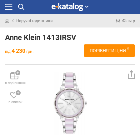
Наручні годинники
Фільтр
Шукали
раніше
Anne Klein 1413IRSV
5
4 230
ПОРІВНЯТИ ЦІНИ
від
грн.
в порівняння
в список