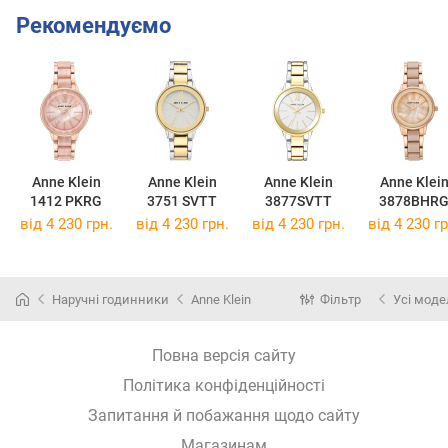
Рекомендуємо
Anne Klein
Anne Klein
Anne Klein
Anne Klei
1412 PKRG
3751 SVTT
3877SVTT
3878BHR
від 4 230 грн.
від 4 230 грн.
від 4 230 грн.
від 4 230 гр
Наручні годинники
Anne Klein
Фільтр
Усі моде
Повна версія сайту
Політика конфіденційності
Запитання й побажання щодо сайту
Магазинам