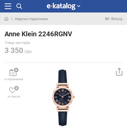
Наручні годинники
Фільтр
Шукали
раніше
Anne Klein 2246RGNV
Товар застарів
3 350
грн.
в порівняння
в список