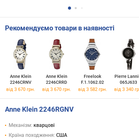
Рекомендуємо товари в наявності
Anne Klein
Anne Klein
Freelook
Pierre Lanni
2246CRNV
2246CRRD
F.1.1062.02
065J633
від 3 670 грн.
від 3 670 грн.
від 3 582 грн.
від 3 340 гр
Anne Klein 2246RGNV
Механізм:
кварцові
Країна походження:
США