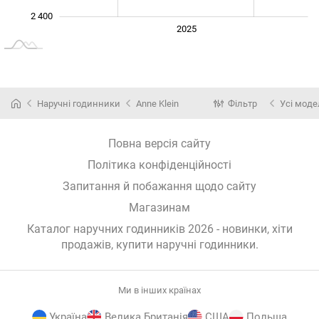
2 400
2024
2026
2027
2025
L
Наручні годинники
Anne Klein
Фільтр
Усі моде
Повна версія сайту
Політика конфіденційності
Запитання й побажання щодо сайту
Магазинам
Каталог наручних годинників 2026 - новинки, хіти
продажів,
купити наручні годинники
.
Ми в інших країнах
Україна
Велика Британія
США
Польща