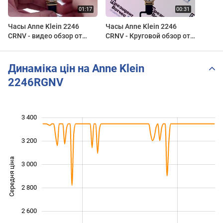
Часы Anne Klein 2246
Часы Anne Klein 2246
CRNV - видео обзор от
CRNV - Круговой обзор от
PresidentWatches.Ru
PresidentWatches.Ru
Динаміка цін на Anne Klein
2246RGNV
3 400
 000
 200
 600
3 200
Середня ціна
3 000
2 400
2 800
2 600