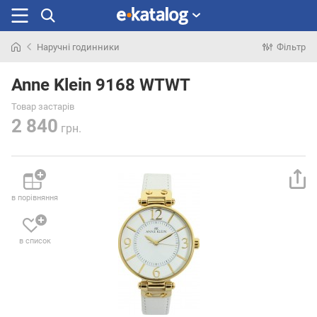
Наручні годинники
Фільтр
Шукали
раніше
Anne Klein 9168 WTWT
Товар застарів
2 840
грн.
в порівняння
в список