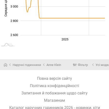
Середня ціна
3 000
2 600
2 800
2 600
2024
2026
2027
2025
L
Наручні годинники
Anne Klein
Фільтр
Усі моде
Повна версія сайту
Політика конфіденційності
Запитання й побажання щодо сайту
Магазинам
Каталог наручних годинників 2026 - новинки, хіти