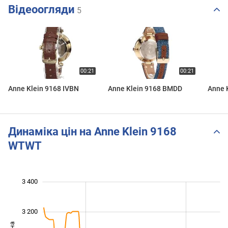
Відеоогляди
5
Anne Klein 9168 IVBN
Anne Klein 9168 BMDD
Anne 
Динаміка цін на Anne Klein 9168
WTWT
 400
 500
 700
 900
 600
 200
3 400
3 200