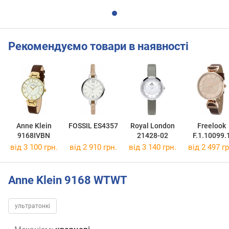
Рекомендуємо товари в наявності
Anne Klein
FOSSIL ES4357
Royal London
Freelook
9168IVBN
21428-02
F.1.10099.
від 3 100 грн.
від 2 910 грн.
від 3 140 грн.
від 2 497 гр
Anne Klein 9168 WTWT
ультратонкі