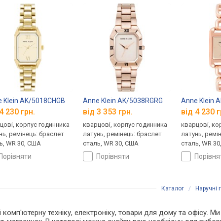
 Klein AK/5018CHGB
Anne Klein AK/5038RGRG
Anne Klein
4 230 грн.
від 3 353 грн.
від 4 230 г
цові, корпус годинника
кварцові, корпус годинника
кварцові, ко
нь, ремінець: браслет
латунь, ремінець: браслет
латунь, ремі
ь, WR 30, США
сталь, WR 30, США
сталь, WR 30
порівняти
порівняти
порівн
Каталог
/
Наручні 
і комп'ютерну техніку, електроніку, товари для дому та офісу. М