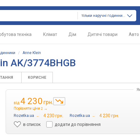
тільки наручні годинники
обутова техніка
Клімат
Дім
Дитячі товари
Авто
одинники
/
Anne Klein
ein AK/3774BHGB
ИТАННЯ
КОРИСНЕ
Я
4 230
грн.
від
Порівняти ціни
→
2
Rozetka.ua
→
4 230 грн.
Rozetka.ua
→
4 230 грн.
в список
додати до порівняння