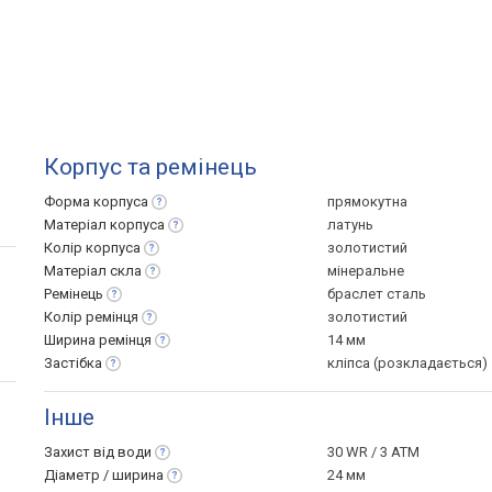
Корпус та ремінець
Форма
корпуса
прямокутна
Матеріал
корпуса
латунь
Колір
корпуса
золотистий
Матеріал
скла
мінеральне
Ремінець
браслет сталь
Колір
ремінця
золотистий
Ширина
ремінця
14 мм
Застібка
кліпса (розкладається)
Інше
Захист від
води
30 WR / 3 ATM
Діаметр /
ширина
24 мм