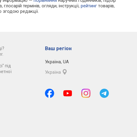
ру інформацію —
порівняння
наручних годинників, підбір
 глосарій термінів, огляди, інструкції,
рейтинг
товарів,
ю згодою редакції.
Ваш регіон
і?
r.
Україна
,
UA
і" під
ретної
Україна