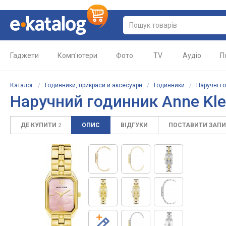
Гаджети
Комп'ютери
Фото
TV
Аудіо
П
Каталог
/
Годинники, прикраси й аксесуари
/
Годинники
/
Наручні г
Наручний годинник Anne Kl
ДЕ КУПИТИ
ОПИС
ВІДГУКИ
ПОСТАВИТИ ЗАП
2