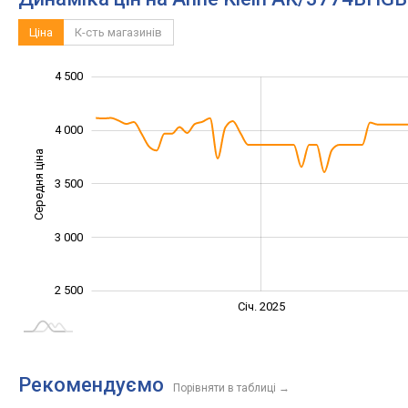
Ціна
К-сть магазинів
2 400
2 600
2 800
3 200
5 000
2 000
1 500
4 500
4 000
Середня ціна
2 800
3 500
3 000
2 500
Січ. 2027
Лип.
Січ. 2025
L
Рекомендуємо
Порівняти в таблиці
→