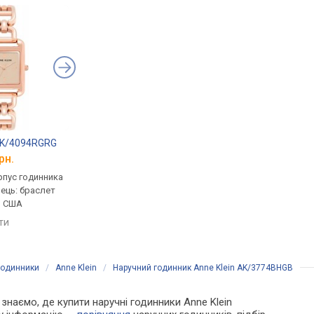
 AK/4094RGRG
Casio LTP-1165PA-4C
Guardo Premium 01
рн.
від 4 223 грн.
від 3 800 грн.
рпус годинника
кварцові, корпус годинника
кварцові, корпус го
нець: браслет
латунь, ремінець: браслет
латунь, ремінець: бр
, США
сталь, WR 30, Японія
сталь, Італія
яти
порівняти
порівняти
годинники
/
Anne Klein
/
Наручний годинник Anne Klein AK/3774BHGB
и знаємо, де купити наручні годинники Anne Klein