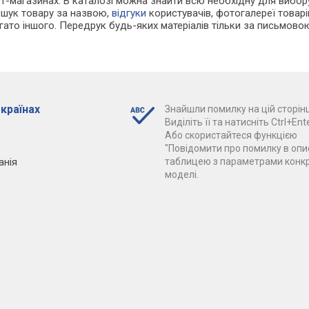
т-магазинах. В каталозі можна знайти всю необхідну для вибо
ошук товару за назвою,
відгуки
користувачів, фотогалереї товарів,
агато іншого. Передрук будь-яких матеріалів тільки за письмово
 країнах
Знайшли помилку на цій сторінц
Виділіть її та натисніть Ctrl+Ente
Або скористайтеся функцією
"Повідомити про помилку в опис
анія
таблицею з параметрами конк
моделі.