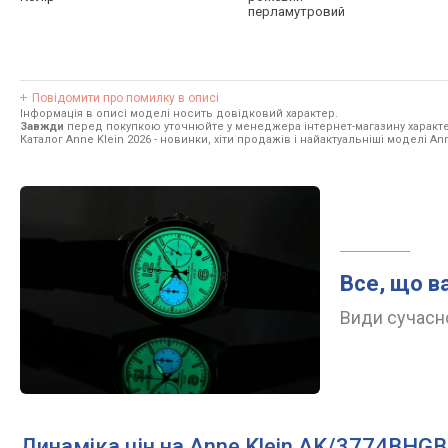
перламутровий
Повідомити про помилку в описі
Інформація в описі моделі носить довідковий характер.
Завжди
перед покупкою уточнюйте у менеджера інтернет-магазину характе
Каталог Anne Klein 2026
- новинки, хіти продажів і найактуальніші моделі Ann
Все, що в
Види сучасно
Динаміка цін на Anne Klein AK/3774BHGB