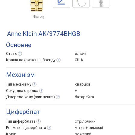
Фото
9
Anne Klein AK/3774BHGB
Основне
Стать
жіночі
Країна походження
бренду
США
Механізм
Тип
механізму
кварцові
Секундна
стрілка
+
Джерело ходу
(живлення)
батарейка
Циферблат
Тип
циферблата
стрілочний
Розмітка
циферблата
мітки + римські
Колір
рожевий