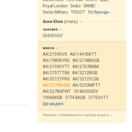
Royal London
Seiko
SKMEI
Swiss Military
TISSOT
Усі бренди
Anne Klein
(
стать
)
чоловічі
5043SVSV
жіночі
AK/2159SVS
AK/1441BKTT
AK/1980BYRG
AK/2158BHGB
AK/2159GYTT
AK/2707BKBK
AK/2707TTBK
AK/3212IRGB
AK/3212TPRG
AK/3212YLGB
AK/3774BHGB
AK/5233MPTT
AK/5278GPWT
10/8655SISV
1906BKGB
3774 BKGB
3775SVTT
Ще моделі
↓
Питання і побажання по підбору моделі →