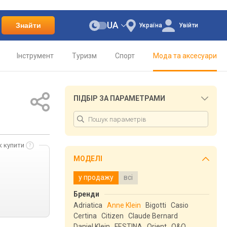
UA
Знайти
Україна
Увійти
Інструмент
Туризм
Спорт
Мода та аксесуари
ПІДБІР ЗА ПАРАМЕТРАМИ
к купити
МОДЕЛІ
у продажу
всі
Бренди
Adriatica
Anne Klein
Bigotti
Casio
Certina
Citizen
Claude Bernard
Daniel Klein
FESTINA
Orient
Q&Q