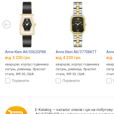
Anne Klein AK/5062GPBK
Anne Klein AK/3775BKTT
Anne
від 4 230 грн.
від 4 230 грн.
від 
кварцові, корпус годинника
кварцові, корпус годинника
квар
латунь, ремінець: браслет
латунь, ремінець: браслет
лату
сталь, WR 30, США
сталь, WR 30, США
стал
порівняти
порівняти
E-Katalog
— каталог описів і цін на побутову 