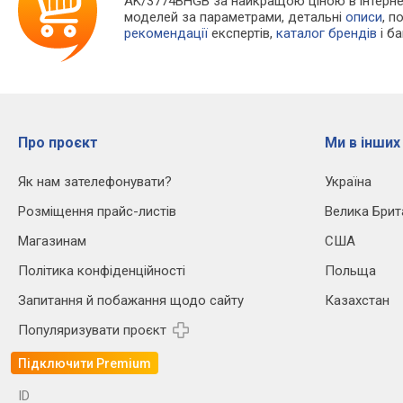
AK/3774BHGB за найкращою ціною в інтерне
моделей за параметрами, детальні
описи
, п
рекомендації
експертів,
каталог брендів
і б
Про проєкт
Ми в інших
Як нам зателефонувати?
Україна
Розміщення прайс-листів
Велика Брит
Магазинам
США
Політика конфіденційності
Польща
Запитання й побажання щодо сайту
Казахстан
Популяризувати проєкт
Підключити Premium
ID