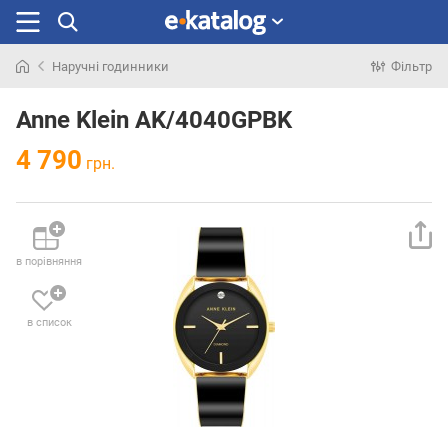
Наручні годинники
Фільтр
Шукали
раніше
Anne Klein AK/4040GPBK
4 790
грн.
в порівняння
в список