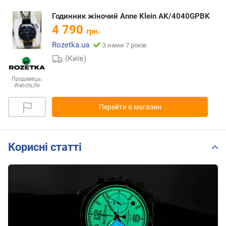
Годинник жіночий Anne Klein AK/4040GPBK
4 790
грн.
Rozetka.ua
З нами 7 років
(Київ)
Продавець:
WatchLife
Перейти в магазин
Корисні статті