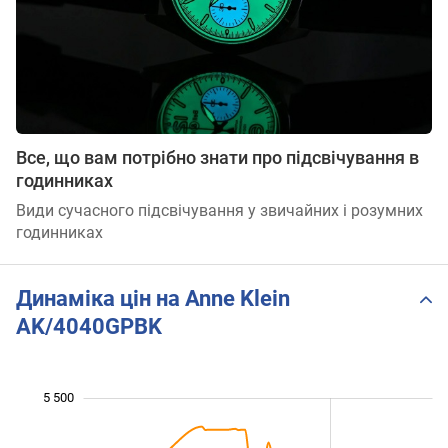
Все, що вам потрібно знати про підсвічування в
годинниках
Види сучасного підсвічування у звичайних і розумних
годинниках
Динаміка цін на Anne Klein
AK/4040GPBK
 400
 600
 800
 200
 000
 000
 500
5 500