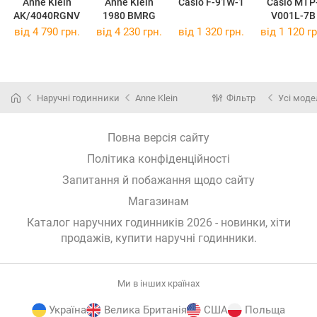
Anne Klein
Anne Klein
Casio F-91W-1
Casio MTP
AK/4040RGNV
1980 BMRG
V001L-7B
від 4 790 грн.
від 4 230 грн.
від 1 320 грн.
від 1 120 гр
Наручні годинники
Anne Klein
Фільтр
Усі моде
Повна версія сайту
Політика конфіденційності
Запитання й побажання щодо сайту
Магазинам
Каталог наручних годинників 2026 - новинки, хіти
продажів,
купити наручні годинники
.
Ми в інших країнах
Україна
Велика Британія
США
Польща