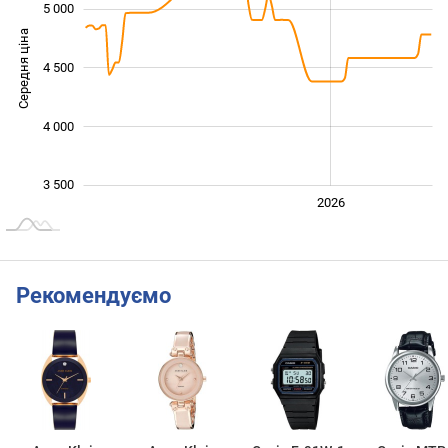
5 000
Середня ціна
3 800
4 500
4 000
3 500
2024
2025
2028
2026
L
Рекомендуємо