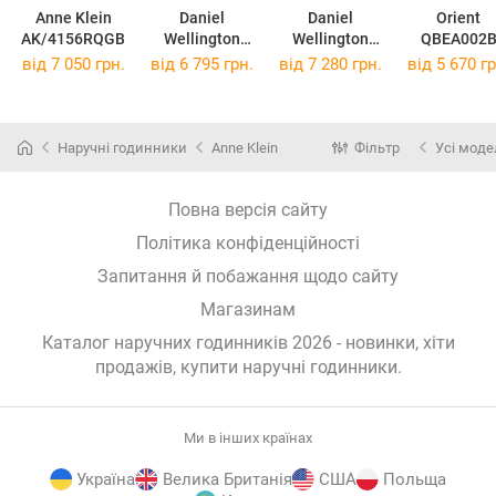
Anne Klein
Daniel
Daniel
Orient
AK/4156RQGB
Wellington
Wellington
QBEA002
DW00100671
DW00100579
від 7 050 грн.
від 6 795 грн.
від 7 280 грн.
від 5 670 гр
Наручні годинники
Anne Klein
Фільтр
Усі моде
Повна версія сайту
Політика конфіденційності
Запитання й побажання щодо сайту
Магазинам
Каталог наручних годинників 2026 - новинки, хіти
продажів,
купити наручні годинники
.
Ми в інших країнах
Україна
Велика Британія
США
Польща