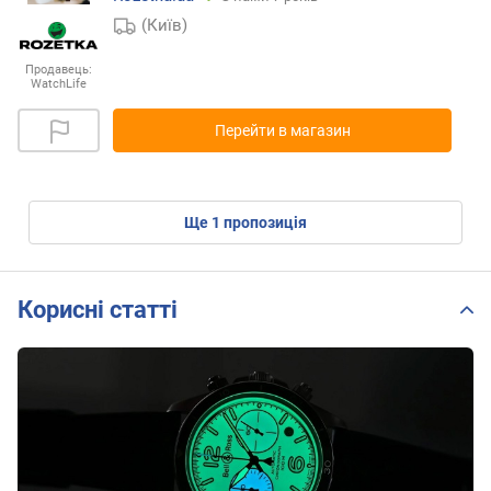
(Київ)
Продавець:
WatchLife
Перейти в магазин
ще
1
пропозиція
Корисні статті