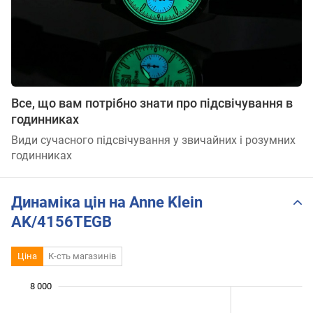
Все, що вам потрібно знати про підсвічування в
годинниках
Види сучасного підсвічування у звичайних і розумних
годинниках
Динаміка цін на Anne Klein
AK/4156TEGB
Ціна
К-сть магазинів
 500
 500
 500
 000
 000
 000
8 000