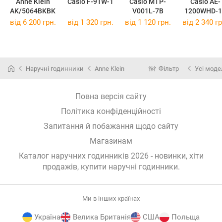
Anne Klein
Casio F-91W-1
Casio MTP-
Casio AE-
AK/5064BKBK
V001L-7B
1200WHD-1
від 6 200 грн.
від 1 320 грн.
від 1 120 грн.
від 2 340 гр
Наручні годинники
Anne Klein
Фільтр
Усі моде
Повна версія сайту
Політика конфіденційності
Запитання й побажання щодо сайту
Магазинам
Каталог наручних годинників 2026 - новинки, хіти
продажів,
купити наручні годинники
.
Ми в інших країнах
Україна
Велика Британія
США
Польща