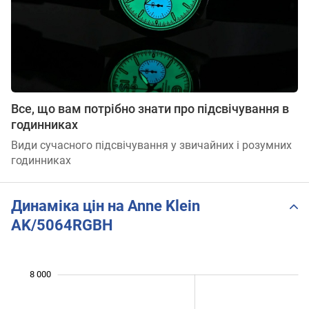
Все, що вам потрібно знати про підсвічування в
годинниках
Види сучасного підсвічування у звичайних і розумних
годинниках
Динаміка цін на Anne Klein
AK/5064RGBH
 000
 000
 000
 000
 000
 000
8 000