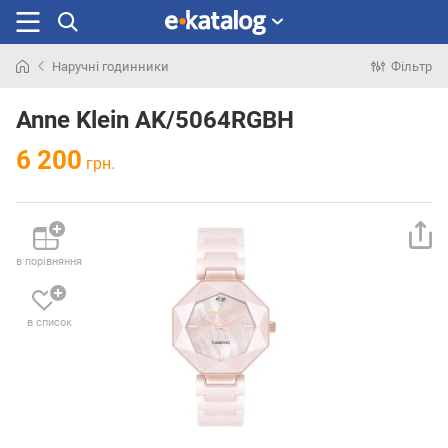
Наручні годинники
Фільтр
Шукали
раніше
Anne Klein AK/5064RGBH
6 200
грн.
в порівняння
в список