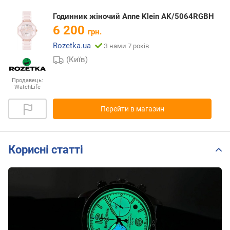
Годинник жіночий Anne Klein AK/5064RGBH
6 200
грн.
Rozetka.ua
З нами 7 років
(Київ)
Продавець:
WatchLife
Перейти в магазин
Корисні статті