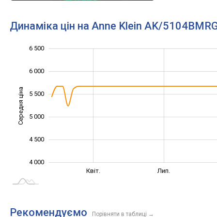
Динаміка цін на Anne Klein AK/5104BMR
6 500
3 000
3 500
7 000
6 000
Середня ціна
5 500
4 000
5 000
4 500
4 000
Січ. 2025
Жовт.
Квіт.
Лип.
L
Рекомендуємо
Порівняти в таблиці
→