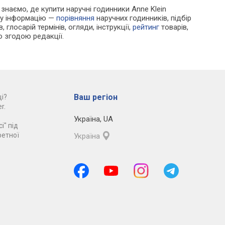
и знаємо, де купити наручні годинники Anne Klein
ру інформацію —
порівняння
наручних годинників, підбір
 глосарій термінів, огляди, інструкції,
рейтинг
товарів,
ю згодою редакції.
Ваш регіон
і?
r.
Україна
,
UA
і" під
ретної
Україна