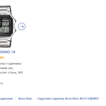
200WHD-1A
Casio G-Shock DW-5600E-1V
Casio G-Shock GW-7
рн.
від 4 799 грн.
від 6 799 грн.
рпус годинника
кварцові, корпус годинника
кварцові, корпус го
товий час,
пластик, ударозахист,
пластик, ударозахист
аслет сталь, WR
ремінець: браслет пластик,
сонячна батарея, фа
WR 200, Японія
місяця, світовий час,
ремінець: ремінець ка
яти
порівняти
порівняти
WR 200, Японія
годинники
/
Anne Klein
/
Наручний годинник Anne Klein AK/5104BMRG