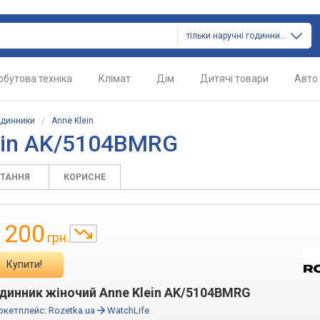
тільки наручні годинники
обутова техніка
Клімат
Дім
Дитячі товари
Авто
одинники
/
Anne Klein
ein AK/5104BMRG
ИТАННЯ
КОРИСНЕ
 200
грн.
Купити!
динник жіночий Anne Klein AK/5104BMRG
ркетплейс:
Rozetka.ua
WatchLife