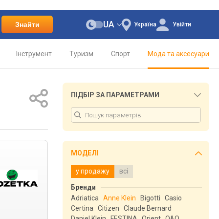
UA
Знайти
Україна
Увійти
Інструмент
Туризм
Спорт
Мода та аксесуари
ПІДБІР ЗА ПАРАМЕТРАМИ
МОДЕЛІ
у продажу
всі
Бренди
Adriatica
Anne Klein
Bigotti
Casio
Certina
Citizen
Claude Bernard
Daniel Klein
FESTINA
Orient
Q&Q