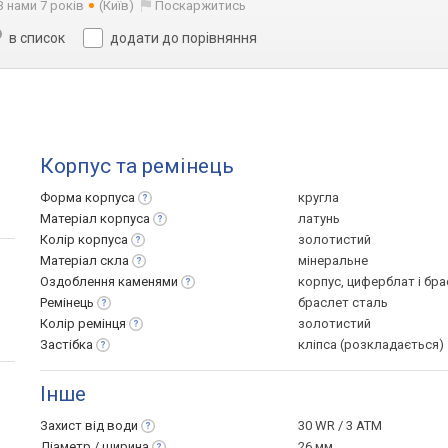
З нами 7 років
(Київ)
Поскаржитись
в список
додати до порівняння
Корпус та ремінець
Форма
корпуса
кругла
Матеріал
корпуса
латунь
Колір
корпуса
золотистий
Матеріал
скла
мінеральне
Оздоблення
каменями
корпус, циферблат і бр
Ремінець
браслет сталь
Колір
ремінця
золотистий
Застібка
кліпса (розкладається)
Інше
Захист від
води
30 WR / 3 ATM
Діаметр /
ширина
26 мм