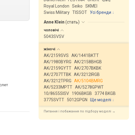
Royal London
Seiko
SKMEI
Swiss Military
TISSOT
Усі бренди
Anne Klein
(
стать
)
чоловічі
5043SVSV
жіночі
AK/2159SVS
AK/1441BKTT
AK/1980BYRG
AK/2158BHGB
AK/2159GYTT
AK/2707BKBK
AK/2707TTBK
AK/3212IRGB
AK/3212TPRG
AK/5104BMRG
аслет
AK/5233MPTT
AK/5278GPWT
10/8655SISV
1906BKGB
3774 BKGB
3775SVTT
5012GPGN
Ще моделі
↓
Питання і побажання по підбору моделі →