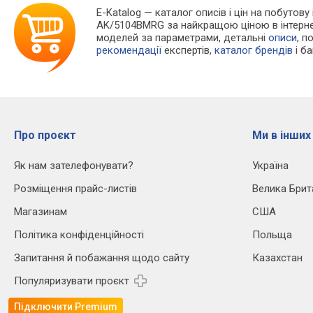
E-Katalog
— каталог описів і цін на побутову 
AK/5104BMRG за найкращою ціною в інтерне
моделей за параметрами, детальні
описи
, п
рекомендації
експертів,
каталог брендів
і б
Про проєкт
Ми в інших
Як нам зателефонувати?
Україна
Розміщення прайс-листів
Велика Брит
Магазинам
США
Політика конфіденційності
Польща
Запитання й побажання щодо сайту
Казахстан
Популяризувати проєкт
Підключити Premium