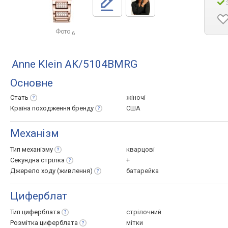
Фото
6
Anne Klein AK/5104BMRG
Основне
Стать
жіночі
Країна походження
бренду
США
Механізм
Тип
механізму
кварцові
Секундна
стрілка
+
Джерело ходу
(живлення)
батарейка
Циферблат
Тип
циферблата
стрілочний
Розмітка
циферблата
мітки