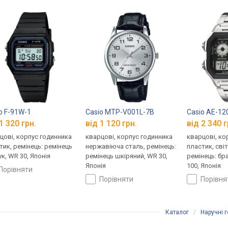
o F-91W-1
Casio MTP-V001L-7B
Casio AE-1
1 320 грн.
від 1 120 грн.
від 2 340 г
цові, корпус годинника
кварцові, корпус годинника
кварцові, ко
тик, ремінець: ремінець
нержавіюча сталь, ремінець:
пластик, сві
ук, WR 30, Японія
ремінець шкіряний, WR 30,
ремінець: бр
Японія
100, Японія
порівняти
порівняти
порівн
Каталог
/
Наручні 