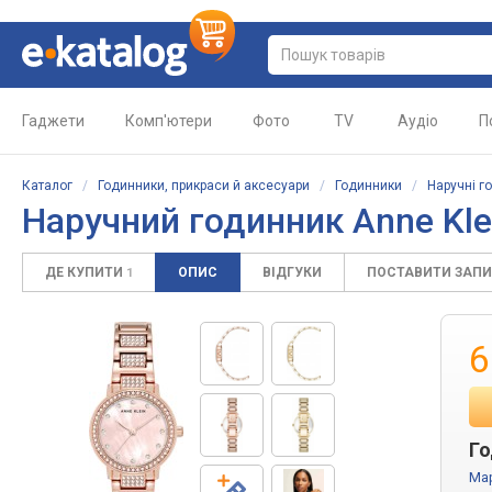
Гаджети
Комп'ютери
Фото
TV
Аудіо
П
Каталог
/
Годинники, прикраси й аксесуари
/
Годинники
/
Наручні г
Наручний годинник Anne Kl
ДЕ КУПИТИ
ОПИС
ВІДГУКИ
ПОСТАВИТИ ЗАП
1
6
Го
Ма