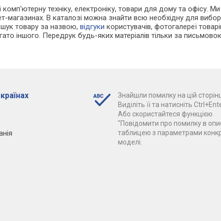
і комп'ютерну техніку, електроніку, товари для дому та офісу. М
т-магазинах. В каталозі можна знайти всю необхідну для вибо
ошук товару за назвою,
відгуки
користувачів, фотогалереї товарів,
агато іншого. Передрук будь-яких матеріалів тільки за письмово
 країнах
Знайшли помилку на цій сторінц
Виділіть її та натисніть Ctrl+Ente
Або скористайтеся функцією
"Повідомити про помилку в опис
анія
таблицею з параметрами конк
моделі.