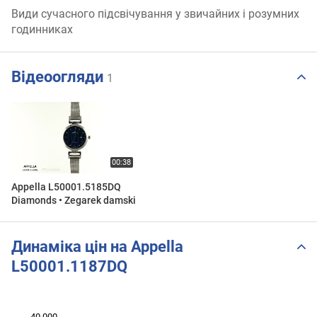
Види сучасного підсвічування у звичайних і розумних
годинниках
Відеоогляди
1
Appella L50001.5185DQ
Diamonds • Zegarek damski
Динаміка цін на Appella
L50001.1187DQ
 000
 000
 000
 000
 000
 000
40 000