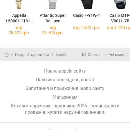
Appella
Atlantic Super
Casio F-91W-1
Casio MTP
L50001.1181D
De Luxe
V001L-7B
Q
Diamonds
від
від
від 1 320 грн.
від 1 120 гр
29355.41.27R
25 421 грн.
23 700 грн.
Наручні годинники
Appella
Фільтр
Усі моделі
Повна версія сайту
Політика конфіденційності
Запитання й побажання щодо сайту
Магазинам
Каталог наручних годинників 2026 - новинки, хіти
продажів,
купити наручні годинники
.