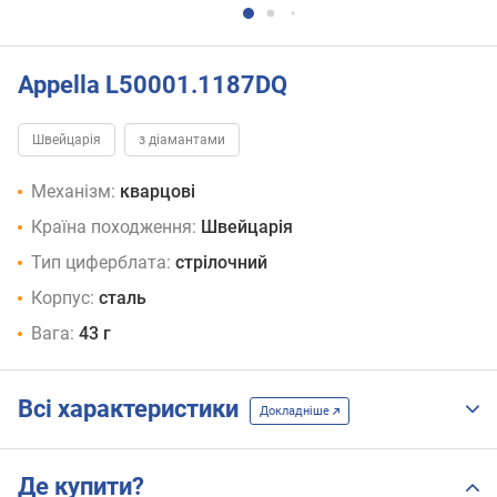
Appella L50001.1187DQ
Швейцарія
з діамантами
Механізм:
кварцові
Країна походження:
Швейцарія
Тип циферблата:
стрілочний
Корпус:
сталь
Вага:
43 г
Всі характеристики
Докладніше
Де купити?