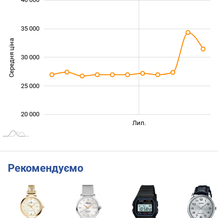
35 000
Середня ціна
30 000
22 000
25 000
20 000
Черв.
Серп.
Трав.
Вер.
Лип.
L
Рекомендуємо