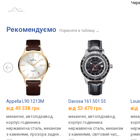
Трав.
Серп.
Вер.
Черв
L
Рекомендуємо
Порівняти в таблиці
→
Appella L90.1213M
Davosa 161.501.55
Loui
від 49 338 грн.
від 53 479 грн.
від 
механічні, автопідзавод,
механічні, автопідзавод,
меха
корпус годинника
корпус годинника
корп
нержавіюча сталь, механізм
нержавіюча сталь, механізм
нерж
з каменями, прозора задня
з каменями, світовий час,
ремі