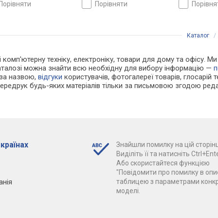
царія
кришка, ремінець: ремінець
ремінець шкі
порівняти
порівняти
порівн
шкіряний, WR 100, Швейцарія
Швейцарія
Каталог
 і комп'ютерну техніку, електроніку, товари для дому та офісу. М
каталозі можна знайти всю необхідну для вибору інформацію —
п
 за назвою,
відгуки
користувачів, фотогалереї товарів, глосарій те
Передрук будь-яких матеріалів тільки за письмовою згодою реда
 країнах
Знайшли помилку на цій сторінц
Виділіть її та натисніть Ctrl+Ente
Або скористайтеся функцією
"Повідомити про помилку в опис
анія
таблицею з параметрами конк
моделі.