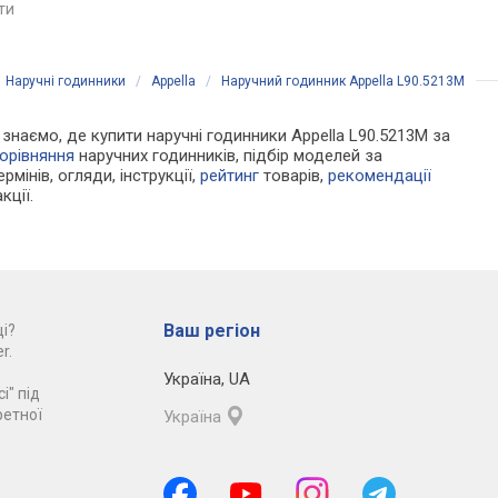
ряний, WR 30,
кришка, ремінець: ремінець
кришка, ремінець: ре
яти
порівняти
порівняти
шкіряний, WR 100, Японія
шкіряний, WR 100, Яп
/
Наручні годинники
/
Appella
/
Наручний годинник Appella L90.5213M
и знаємо, де купити наручні годинники Appella L90.5213M за
орівняння
наручних годинників, підбір моделей за
рмінів, огляди, інструкції,
рейтинг
товарів,
рекомендації
кції.
Ваш регіон
і?
r.
Україна
,
UA
і" під
ретної
Україна