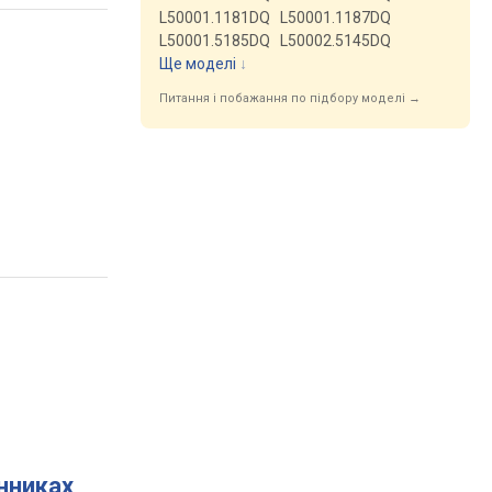
L50001.1181DQ
L50001.1187DQ
L50001.5185DQ
L50002.5145DQ
Ще моделі
↓
Питання і побажання по підбору моделі →
инниках