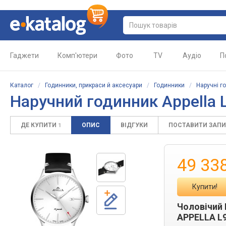
Гаджети
Комп'ютери
Фото
TV
Аудіо
П
Каталог
/
Годинники, прикраси й аксесуари
/
Годинники
/
Наручні г
Наручний годинник Appella
ДЕ КУПИТИ
ОПИС
ВІДГУКИ
ПОСТАВИТИ ЗАП
1
49 33
Купити!
Чоловічий
APPELLA L