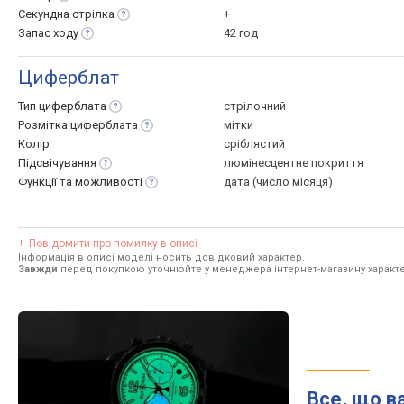
Секундна
стрілка
+
Запас
ходу
42 год
Циферблат
Тип
циферблата
стрілочний
Розмітка
циферблата
мітки
Колір
сріблястий
Підсвічування
люмінесцентне покриття
Функції та
можливості
дата (число місяця)
Повідомити про помилку в описі
Інформація в описі моделі носить довідковий характер.
Завжди
перед покупкою уточнюйте у менеджера інтернет-магазину характе
Все, що в