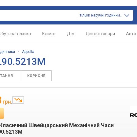
тільки наручні годинники
обутова техніка
Клімат
Дім
Дитячі товари
Авто
одинники
/
Appella
 L90.5213M
ИТАННЯ
КОРИСНЕ
8
грн.
 Класичний Швейцарський Механічний Часи
90.5213M