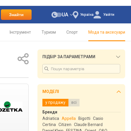
UA
Знайти
Україна
Увійти
Інструмент
Туризм
Спорт
Мода та аксесуари
ПІДБІР ЗА ПАРАМЕТРАМИ
МОДЕЛІ
у продажу
всі
Бренди
Adriatica
Appella
Bigotti
Casio
Certina
Citizen
Claude Bernard
Daniel Klein
FESTINA
Orient
Q&Q