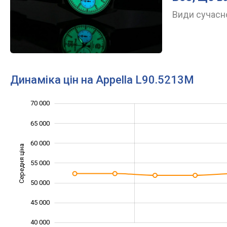
Види сучасно
Динаміка цін на Appella L90.5213M
70 000
30 000
35 000
75 000
65 000
60 000
Середня ціна
55 000
40 000
50 000
45 000
40 000