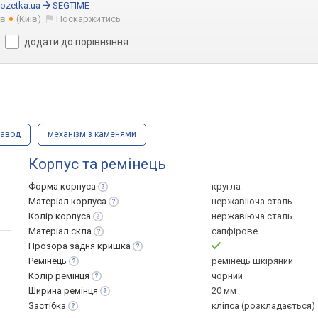
ozetka.ua
SEGTIME
ів
(Київ)
Поскаржитись
додати до порівняння
завод
механізм з каменями
Корпус та ремінець
Форма
корпуса
кругла
Матеріал
корпуса
нержавіюча сталь
Колір
корпуса
нержавіюча сталь
Матеріал
скла
сапфірове
Прозора задня
кришка
Ремінець
ремінець шкіряний
Колір
ремінця
чорний
Ширина
ремінця
20 мм
Застібка
кліпса (розкладається)