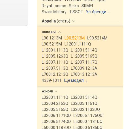
Royal London
Seiko
SKMEI
Swiss Military
TISSOT
Усі бренди
Appella
(
стать
)
чоловічі
L90.1213M
L90.5213M
L90.5214M
L90.5215M
L12001.1111Q
L12001.1113Q
L12001.5114Q
L12005.1263Q
L12005.5165Q
L12007.1111Q
L12007.1117Q
L12007.5113Q
L70009.1213A
L70012.1213Q
L70013.1213A
4339-1011
Ще моделі
↓
жіночі
L32001.1111Q
L32001.5114Q
L32004.2163Q
L32005.1161Q
L32005.5165Q
L32002.1133DQ
L32006.1171QD
L32006.1176QD
L32006.5174QD
L50000.1181DQ
L50000.1187DQ
L50000.5185DQ