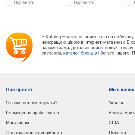
кришка, ремінець: ремінець
ремінець: ремінець
Швей
порівняти
порівняти
шкіряний, WR 30, Швейцарія
шкіряний, WR 100, Швейцарія
E-Katalog
— каталог описів і цін на побутову
найкращою ціною в інтернет-магазинах. В 
параметрами, детальні
описи
, пошук товару
експертів,
каталог брендів
і багато іншого. 
Про проєкт
Ми в інших
Як нам зателефонувати?
Україна
Розміщення прайс-листів
Велика Брит
Магазинам
США
Політика конфіденційності
Польща