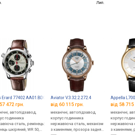
.
Лип.
s Erard 77402 AA01.BDC01
Aviator V.3.32.2.272.4
Appella L70
57 472 грн.
від 60 115 грн.
від 58 715 
нічні, автопідзавод,
механічні, автопідзавод,
механічні, а
ус годинника
корпус годинника
корпус годи
авіюча сталь, ремінець:
нержавіюча сталь, механізм
нержавіюча с
нець шкіряний, WR 50,
з каменями, прозора задня
з каменями, 