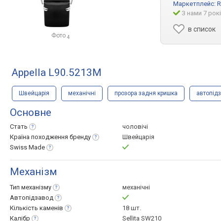
Маркетплейс:
R
З нами 7 рок
в список
Фото
4
Appella L90.5213M
Швейцарія
механічні
прозора задня кришка
автопід
Основне
Стать
чоловічі
Країна походження
бренду
Швейцарія
Swiss
Made
Механізм
Тип
механізму
механічні
Автопідзавод
Кількість
каменів
18 шт.
Калібр
Sellita SW210