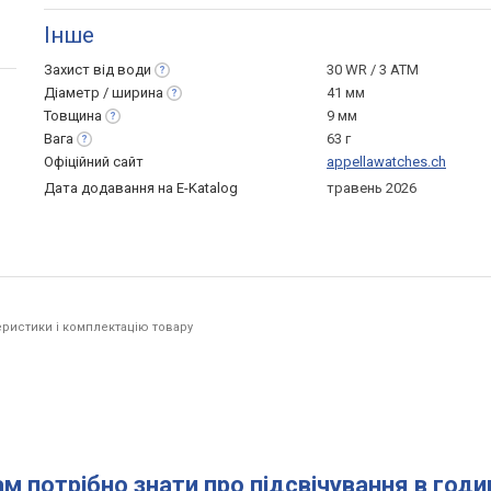
Інше
Захист від
води
30 WR / 3 ATM
Діаметр /
ширина
41 мм
Товщина
9 мм
Вага
63 г
Офіційний сайт
appellawatches.ch
Дата додавання на E-Katalog
травень 2026
ристики і комплектацію товару
ам потрібно знати про підсвічування в год