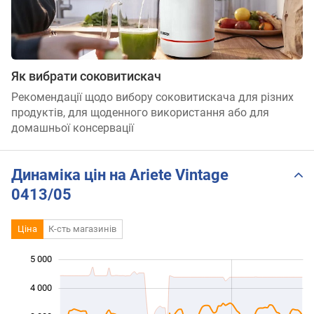
Як вибрати соковитискач
Рекомендації щодо вибору соковитискача для різних
продуктів, для щоденного використання або для
домашньої консервації
Динаміка цін на Ariete Vintage
0413/05
Ціна
К-сть магазинів
5 000
 000
 000
 000
4 000