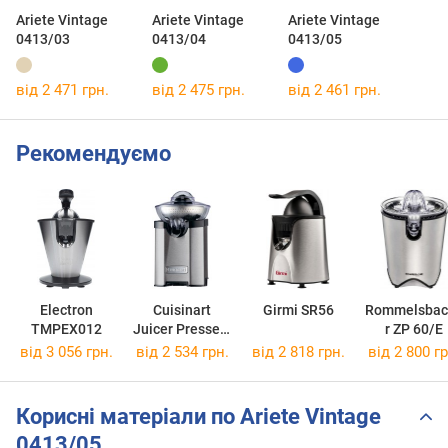
Ariete Vintage
Ariete Vintage
Ariete Vintage
0413/03
0413/04
0413/05
від 2 471 грн.
від 2 475 грн.
від 2 461 грн.
Рекомендуємо
Electron
Cuisinart
Girmi SR56
Rommelsbac
TMPEX012
Juicer Presses-
r ZP 60/E
Agrumes CCJ-
від 3 056 грн.
від 2 534 грн.
від 2 818 грн.
від 2 800 гр
210E
Корисні матеріали по Ariete Vintage
0413/05