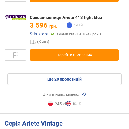
Соковичавниця Ariete 413 light blue
3 596
грн.
Stls.store
З нами більше 10-ти років
(Київ)
Перейти в магазин
ще
20
пропозицій
Ціни в інших країнах
85 £
245 zł
Серія Ariete Vintage