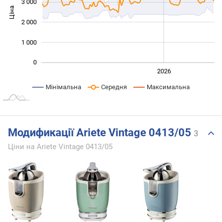
3 000
Ціна
1 000
2 000
1 000
0
2024
2025
2028
2026
L
Мінімальна
Середня
Максимальна
Модификації Ariete Vintage 0413/05
3
Ціни на Ariete Vintage 0413/05