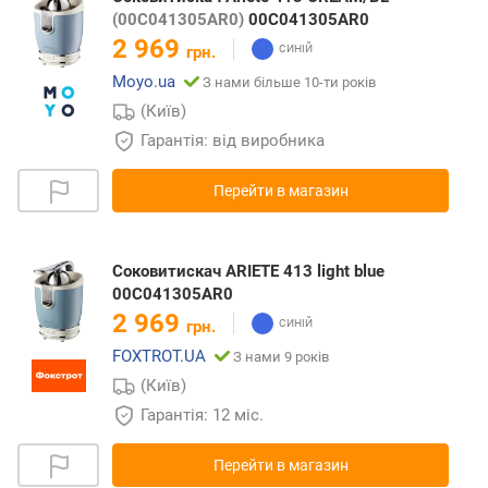
(00C041305AR0)
00C041305AR0
2 969
грн.
Moyo.ua
З нами більше 10-ти років
(Київ)
Гарантія: від виробника
Перейти в магазин
Соковитискач ARIETE 413 light blue
00C041305AR0
2 969
грн.
FOXTROT.UA
З нами 9 років
(Київ)
Гарантія: 12 міс.
Перейти в магазин