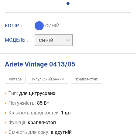
КОЛІР
1
бежевий
МОДЕЛЬ
3
зелений
Ariete Vintage 0413/05
Vintage
імпульсний режим
"крапля-стоп"
Тип:
для цитрусових
Потужність:
85 Вт
Кількість швидкостей:
1 шт.
Функції:
крапля-стоп
Ємність для соку:
відсутній