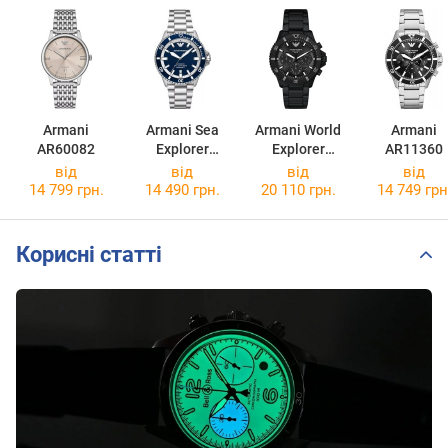
Armani
Armani Sea
Armani World
Armani
AR60082
Explorer
Explorer
AR11360
AR60079
AR11784
від
від
від
від
14 799 грн.
14 490 грн.
20 110 грн.
14 749 грн
Корисні статті