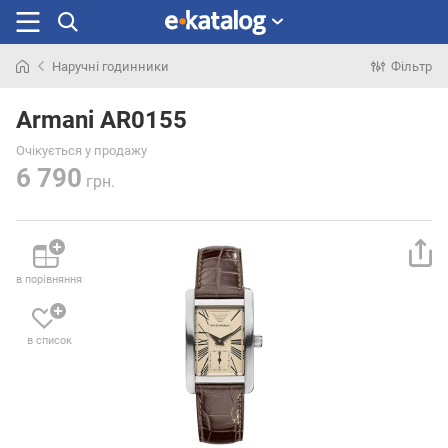
Наручні годинники
Фільтр
Шукали
раніше
Armani AR0155
Очікується у продажу
6 790
грн.
в порівняння
в список