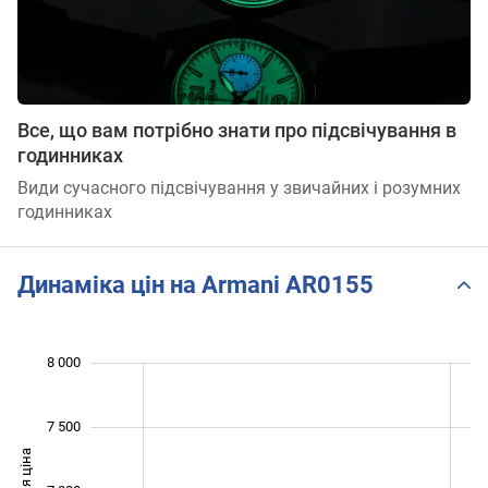
Все, що вам потрібно знати про підсвічування в
годинниках
Види сучасного підсвічування у звичайних і розумних
годинниках
Динаміка цін на Armani AR0155
 600
 500
 500
 000
8 000
7 500