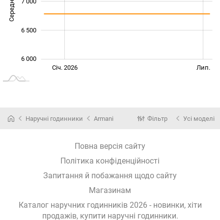
Середня ціна
6 000
7 000
6 500
6 000
Січ. 2027
Жовт.
Лип.
Січ. 2026
Лип.
L
Наручні годинники
Armani
Фільтр
Усі моделі
Повна версія сайту
Політика конфіденційності
Запитання й побажання щодо сайту
Магазинам
Каталог наручних годинників 2026 - новинки, хіти
продажів,
купити наручні годинники
.