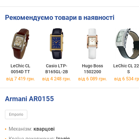
Рекомендуємо товари в наявності
LeChic CL
Casio LTP-
Hugo Boss
LeChic CL 2
0054D TT
B165GL-2B
1502200
S
від 7 419 грн.
від 4 248 грн.
від 6 089 грн.
від 6 534 гр
Armani AR0155
Emporio
Механізм:
кварцові
Країна походження:
Італія