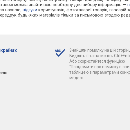
каталозі можна знайти всю необхідну для вибору інформацію —
п
 за назвою,
відгуки
користувачів, фотогалереї товарів, глосарій те
Передрук будь-яких матеріалів тільки за письмовою згодою реда
 країнах
Знайшли помилку на цій сторінц
Виділіть її та натисніть Ctrl+Ente
Або скористайтеся функцією
"Повідомити про помилку в опис
анія
таблицею з параметрами конк
моделі.