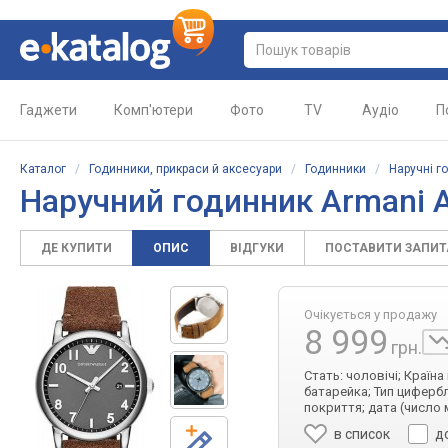
Гаджети
Комп'ютери
Фото
TV
Аудіо
П
Каталог
/
Годинники, прикраси й аксесуари
/
Годинники
/
Наручні г
Наручний годинник Armani 
ДЕ КУПИТИ
ОПИС
ВІДГУКИ
ПОСТАВИТИ ЗАПИ
Очікується у продажу
8 999
грн.
Стать: чоловічі; Країн
батарейка; Тип цифербл
покриття; дата (число 
в список
д