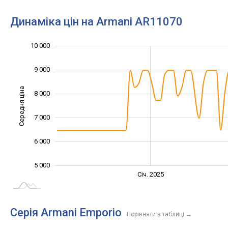
Динаміка цін на Armani AR11070
10 000
11 000
3 000
4 000
9 000
Середня ціна
8 000
10 000
7 000
6 000
5 000
Січ. 2027
Лип.
Січ. 2025
L
Серія Armani Emporio
Порівняти в таблиці
→