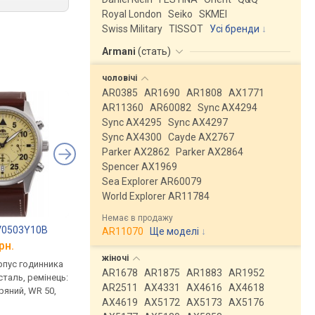
Royal London
Seiko
SKMEI
Swiss Military
TISSOT
Усі бренди
Armani
(
стать
)
чоловічі
AR0385
AR1690
AR1808
AX1771
AR11360
AR60082
Sync AX4294
Sync AX4295
Sync AX4297
Sync AX4300
Cayde AX2767
Parker AX2862
Parker AX2864
Spencer AX1969
Sea Explorer AR60079
World Explorer AR11784
Немає в продажу
KV0503Y10B
Timberland TBL.14816JLB/02
Jacques Lemans 42
AR11070
Ще моделі
↓
рн.
від 8 658 грн.
від 7 902 грн.
жіночі
рпус годинника
кварцові, корпус годинника
кварцові, корпус го
AR1678
AR1875
AR1883
AR1952
таль, ремінець:
нержавіюча сталь, світовий
нержавіюча сталь, р
AR2511
AX4331
AX4616
AX4618
ряний, WR 50,
час, ремінець: ремінець
ремінець шкіряний, W
AX4619
AX5172
AX5173
AX5176
шкіряний, WR 50, США
Австрія