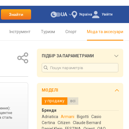
UA
Знайти
Україна
Увійти
Інструмент
Туризм
Спорт
Мода та аксесуари
ПІДБІР ЗА ПАРАМЕТРАМИ
МОДЕЛІ
у продажу
всі
ення):
Бренди
сцентне
Adriatica
Armani
Bigotti
Casio
а сталь
Certina
Citizen
Claude Bernard
Daniel Klein
FESTINA
Orient
Q&Q