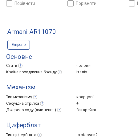
порівняти
порівняти
Armani AR11070
Emporio
Основне
Стать
чоловічі
Країна походження
бренду
Італія
Механізм
Тип
механізму
кварцові
Секундна
стрілка
+
Джерело ходу
(живлення)
батарейка
Циферблат
Тип
циферблата
стрілочний