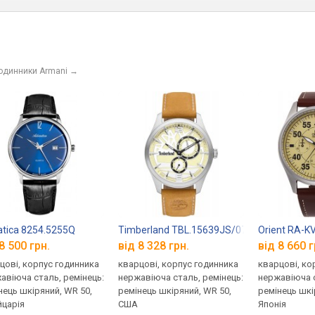
годинники Armani
→
atica 8254.5255Q
Timberland TBL.15639JS/07
Orient RA-
8 500 грн.
від 8 328 грн.
від 8 660 г
цові, корпус годинника
кварцові, корпус годинника
кварцові, ко
авіюча сталь, ремінець:
нержавіюча сталь, ремінець:
нержавіюча с
нець шкіряний, WR 50,
ремінець шкіряний, WR 50,
ремінець шкі
царія
США
Японія