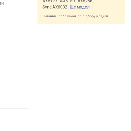
AX5177
AX5180
AX5258
яти
порівняти
порівняти
Sync AX6032
Ще моделі
↓
Питання і побажання по підбору моделі →