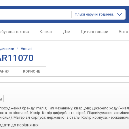
тільки наручні годинники
обутова техніка
Клімат
Дім
Дитячі товари
Авто
одинники
/
Armani
AR11070
ТАННЯ
КОРИСНЕ
а походження бренду: Італія; Тип механізму: кварцові; Джерело ходу (живл
ата: стрілочний; Колір: Колір циферблата: сірий; Підсвічування: люміне
місяця); Матеріал корпуса: нержавіюча сталь; Колір корпуса: нержавіюч
одати до порівняння