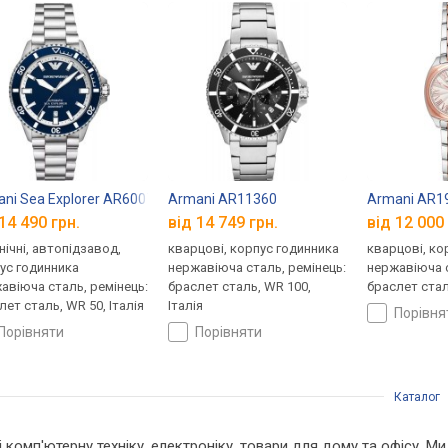
ni Sea Explorer AR60079
Armani AR11360
Armani AR1
14 490 грн.
від 14 749 грн.
від 12 000 
нічні, автопідзавод,
кварцові, корпус годинника
кварцові, ко
ус годинника
нержавіюча сталь, ремінець:
нержавіюча с
авіюча сталь, ремінець:
браслет сталь, WR 100,
браслет сталь
лет сталь, WR 50, Італія
Італія
порівн
порівняти
порівняти
Каталог
 і комп'ютерну техніку, електроніку, товари для дому та офісу. 