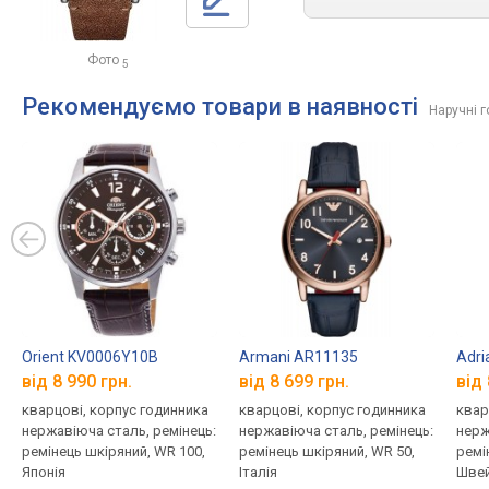
Фото
5
Рекомендуємо товари в наявності
Наручні 
Orient KV0006Y10B
Armani AR11135
Adri
від 8 990 грн.
від 8 699 грн.
від 
кварцові, корпус годинника
кварцові, корпус годинника
квар
нержавіюча сталь, ремінець:
нержавіюча сталь, ремінець:
нерж
ремінець шкіряний, WR 100,
ремінець шкіряний, WR 50,
ремі
Японія
Італія
Швей