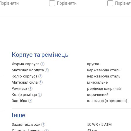
порівняти
порівняти
порівн
Корпус та ремінець
Форма
корпуса
кругла
Матеріал
корпуса
нержавіюча сталь
Колір
корпуса
нержавіюча сталь
Матеріал
скла
мінеральне
Ремінець
ремінець шкіряний
Колір
ремінця
коричневий
Застібка
класична (з пряжкою)
Інше
Захист від
води
50 WR / 5 ATM
Діаметр /
ширина
43 мм