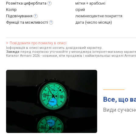
Розмітка
циферблата
мітки + арабські
Колір
сірий
Підсвічування
люмінесцентне покриття
Функції та
можливості
дата (число місяця)
Повідомити про помилку в описі
Інформація в описі моделі носить довідковий характер.
Завжди
перед покупкою уточнюйте у менеджера інтернет-магазину характе
Каталог Armani 2026
- новинки, хіти продажів і найактуальніші моделі Armani
Все, що в
Види сучасно