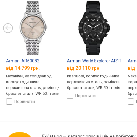
Armani AR60082
Armani World Explorer AR11784
Arma
від 14 799 грн.
від 20 110 грн.
від 
механічні, автопідзавод,
кварцові, корпус годинника
меха
корпус годинника
нержавіюча сталь, ремінець:
корп
нержавіюча сталь, ремінець:
браслет сталь, WR 50, Італія
нерж
браслет сталь, WR 50, Італія
брас
порівняти
порівняти
E-Katalog
— каталог описів і цін на побутову