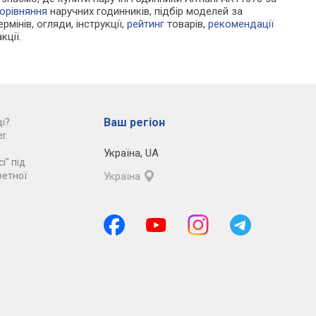
орівняння
наручних годинників, підбір моделей за
рмінів, огляди, інструкції,
рейтинг
товарів,
рекомендації
кції.
Ваш регіон
і?
r.
Україна
,
UA
і" під
ретної
Україна