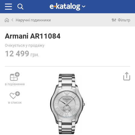
Наручні годинники
Фільтр
Шукали
раніше
Armani AR11084
Очікується у продажу
12 499
грн.
в порівняння
в список