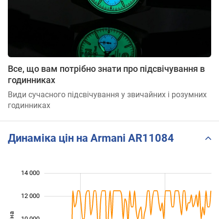
Все, що вам потрібно знати про підсвічування в
годинниках
Види сучасного підсвічування у звичайних і розумних
годинниках
Динаміка цін на Armani AR11084
 000
 000
 000
 000
 000
0
14 000
12 000
10 000