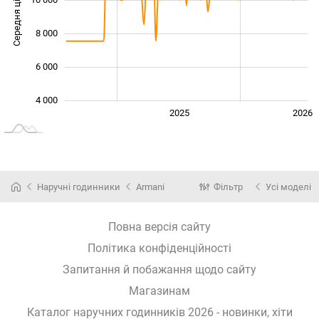
Середня ціна
10 000
8 000
6 000
4 000
2024
2027
2025
2026
L
Наручні годинники
Armani
Фільтр
Усі моделі
Повна версія сайту
Політика конфіденційності
Запитання й побажання щодо сайту
Магазинам
Каталог наручних годинників 2026 - новинки, хіти