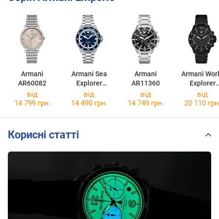
Armani
Armani Sea
Armani
Armani Wor
AR60082
Explorer
AR11360
Explorer
AR60079
AR11784
від
від
від
від
14 799 грн.
14 490 грн.
14 749 грн.
20 110 грн
Корисні статті