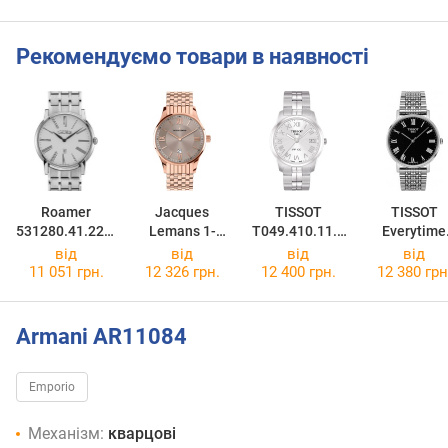
Рекомендуємо товари в наявності
Roamer
Jacques
TISSOT
TISSOT
531280.41.22.1
Lemans 1-
T049.410.11.0
Everytime
0
1845M
33.01
Medium
від
від
від
від
T109.410.11
11 051 грн.
12 326 грн.
12 400 грн.
12 380 грн
53.00
Armani AR11084
Emporio
Механізм:
кварцові