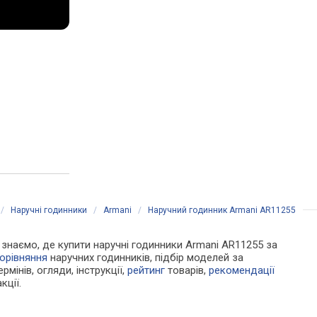
/
Наручні годинники
/
Armani
/
Наручний годинник Armani AR11255
Ми знаємо, де купити наручні годинники Armani AR11255 за
орівняння
наручних годинників, підбір моделей за
рмінів, огляди, інструкції,
рейтинг
товарів,
рекомендації
кції.