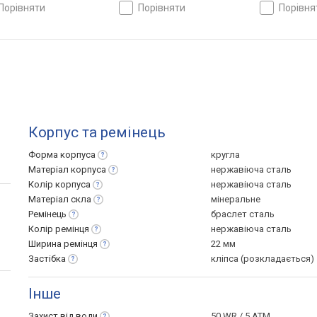
Швейцарія
порівняти
порівняти
порівн
Корпус та ремінець
Форма
корпуса
кругла
Матеріал
корпуса
нержавіюча сталь
Колір
корпуса
нержавіюча сталь
Матеріал
скла
мінеральне
Ремінець
браслет сталь
Колір
ремінця
нержавіюча сталь
Ширина
ремінця
22 мм
Застібка
кліпса (розкладається)
Інше
Захист від
води
50 WR / 5 ATM