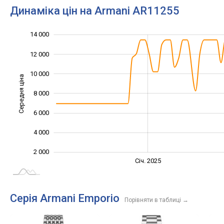
Динаміка цін на Armani AR11255
14 000
16 000
-2 000
0
12 000
10 000
Середня ціна
8 000
10 000
6 000
4 000
2 000
Січ. 2027
Лип.
Січ. 2025
L
Серія Armani Emporio
Порівняти в таблиці
→