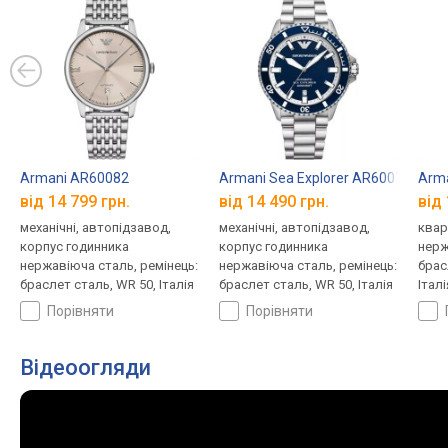
Armani AR60082
Armani Sea Explorer AR60079
Arm
від 14 799 грн.
від 14 490 грн.
від 
механічні, автопідзавод,
механічні, автопідзавод,
квар
корпус годинника
корпус годинника
нерж
нержавіюча сталь, ремінець:
нержавіюча сталь, ремінець:
брас
браслет сталь, WR 50, Італія
браслет сталь, WR 50, Італія
Італі
порівняти
порівняти
Відеоогляди