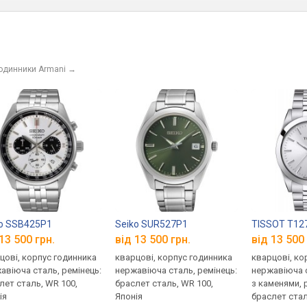
годинники Armani
→
o SSB425P1
Seiko SUR527P1
TISSOT T127
13 500 грн.
від 13 500 грн.
від 13 500 
цові, корпус годинника
кварцові, корпус годинника
кварцові, ко
авіюча сталь, ремінець:
нержавіюча сталь, ремінець:
нержавіюча с
лет сталь, WR 100,
браслет сталь, WR 100,
з каменями, 
ія
Японія
браслет стал