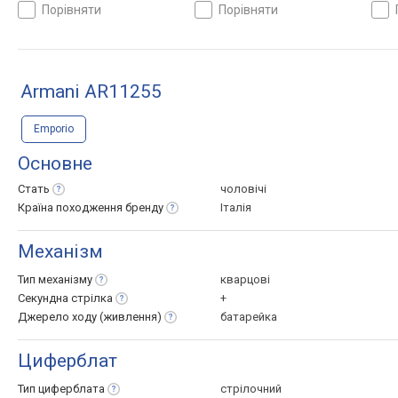
порівняти
порівняти
Armani AR11255
Emporio
Основне
Стать
чоловічі
Країна походження
бренду
Італія
Механізм
Тип
механізму
кварцові
Секундна
стрілка
+
Джерело ходу
(живлення)
батарейка
Циферблат
Тип
циферблата
стрілочний