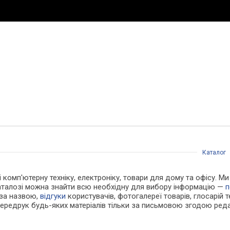
Каталог
 і комп'ютерну техніку, електроніку, товари для дому та офісу. 
каталозі можна знайти всю необхідну для вибору інформацію —
п
 за назвою,
відгуки
користувачів, фотогалереї товарів, глосарій те
Передрук будь-яких матеріалів тільки за письмовою згодою реда