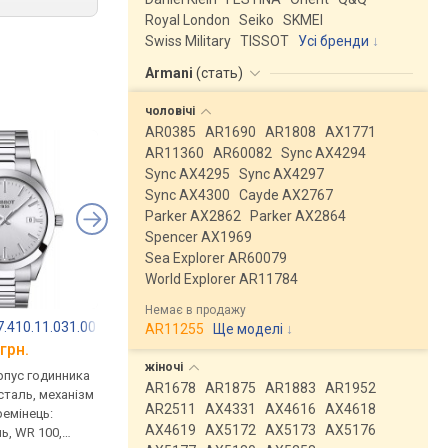
Royal London
Seiko
SKMEI
Swiss Military
TISSOT
Усі бренди
Armani
(
стать
)
чоловічі
AR0385
AR1690
AR1808
AX1771
AR11360
AR60082
Sync AX4294
Sync AX4295
Sync AX4297
Sync AX4300
Cayde AX2767
Parker AX2862
Parker AX2864
Spencer AX1969
Sea Explorer AR60079
World Explorer AR11784
Немає в продажу
.410.11.031.00
Casio Edifice EFR-537RBK-1A
Armani AX1731
AR11255
Ще моделі
↓
грн.
від 13 520 грн.
від 10 810 грн.
жіночі
рпус годинника
кварцові, корпус годинника
кварцові, корпус го
AR1678
AR1875
AR1883
AR1952
таль, механізм
нержавіюча сталь, ремінець:
нержавіюча сталь, р
AR2511
AX4331
AX4616
AX4618
ремінець:
браслет сталь, WR 100,
браслет сталь, WR 50,
AX4619
AX5172
AX5173
AX5176
ь, WR 100,
Японія
порівняти