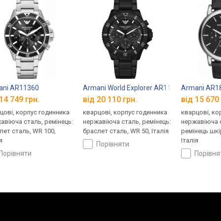
ani AR11360
Armani World Explorer AR11784
Armani AR1
14 749 грн.
від 20 110 грн.
від 15 670 
цові, корпус годинника
кварцові, корпус годинника
кварцові, ко
авіюча сталь, ремінець:
нержавіюча сталь, ремінець:
нержавіюча с
лет сталь, WR 100,
браслет сталь, WR 50, Італія
ремінець шкі
я
Італія
порівняти
порівняти
порівн