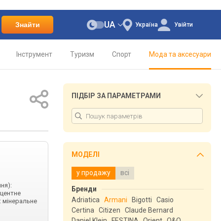
UA
Знайти
Україна
Увійти
Інструмент
Туризм
Спорт
Мода та аксесуари
ПІДБІР ЗА ПАРАМЕТРАМИ
МОДЕЛІ
у продажу
всі
ня):
Бренди
сцентне
Adriatica
Armani
Bigotti
Casio
: мінеральне
Certina
Citizen
Claude Bernard
Daniel Klein
FESTINA
Orient
Q&Q