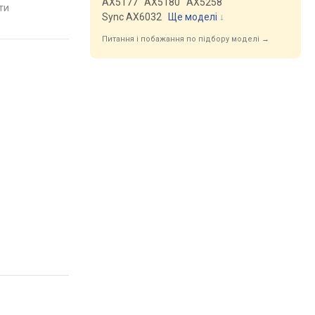
AX5177
AX5180
AX5258
яти
порівняти
Sync AX6032
Ще моделі
↓
Питання і побажання по підбору моделі →