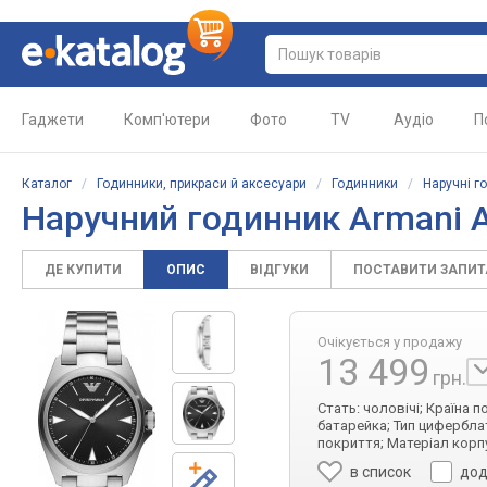
Гаджети
Комп'ютери
Фото
TV
Аудіо
П
Каталог
/
Годинники, прикраси й аксесуари
/
Годинники
/
Наручні г
Наручний годинник Armani 
ДЕ КУПИТИ
ОПИС
ВІДГУКИ
ПОСТАВИТИ ЗАПИ
Очікується у продажу
13 499
грн.
Стать: чоловічі; Країна 
батарейка; Тип циферблат
покриття; Матеріал корп
в список
дод