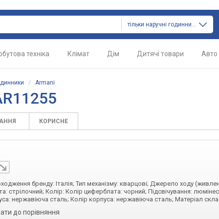
тільки наручні годинники
обутова техніка
Клімат
Дім
Дитячі товари
Авто
одинники
/
Armani
AR11255
ТАННЯ
КОРИСНЕ
походження бренду: Італія; Тип механізму: кварцові; Джерело ходу (живлен
а: стрілочний; Колір: Колір циферблата: чорний; Підсвічування: люміне
уса: нержавіюча сталь; Колір корпуса: нержавіюча сталь; Матеріал скла
ати до порівняння