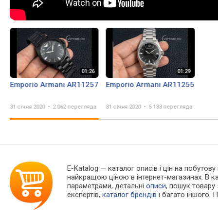
Emporio Armani AR11257
Emporio Armani AR11255
31 січня 2020
2 062 перегляда
31 січня 2020
5 133 перегляда
E-Katalog
— каталог описів і цін на побутову
найкращою ціною в інтернет-магазинах. В 
параметрами, детальні
описи
, пошук товару
експертів,
каталог брендів
і багато іншого. 