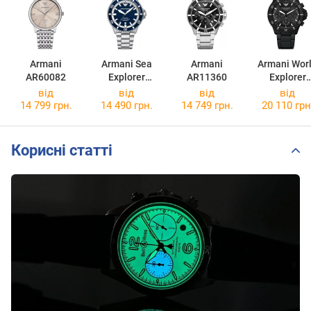
Armani
Armani Sea
Armani
Armani Wor
AR60082
Explorer
AR11360
Explorer
AR60079
AR11784
від
від
від
від
14 799 грн.
14 490 грн.
14 749 грн.
20 110 грн
Корисні статті