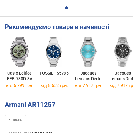
Рекомендуємо товари в наявності
Casio Edifice
FOSSIL FS5795
Jacques
Jacques
EFB-730D-3A
Lemans Derby
Lemans Der
50-3D
1-2197F
від 6 799 грн.
від 8 652 грн.
від 7 917 грн.
від 7 917 гр
Armani AR11257
Emporio