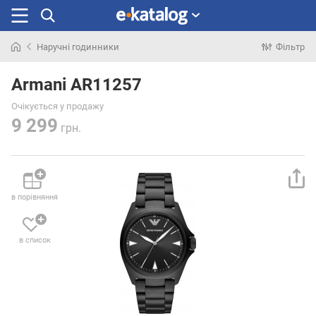
Наручні годинники
Фільтр
Шукали
раніше
Armani AR11257
Очікується у продажу
9 299
грн.
в порівняння
в список