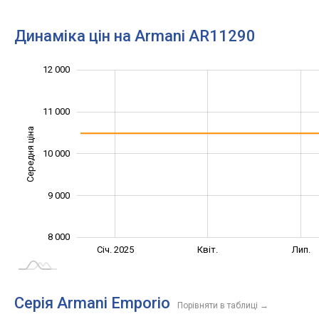
Динаміка цін на Armani AR11290
12 000
10 500
13 000
7 000
7 500
8 500
9 500
6 000
11 000
Середня ціна
10 000
10 000
9 000
8 000
Жовт.
Жовт.
Січ. 2025
Квіт.
Лип.
L
Серія Armani Emporio
Порівняти в таблиці
→