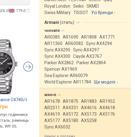
Royal London
Seiko
SKMEI
526 zł
179 £
Swiss Military
TISSOT
Усі бренди
Armani
(
стать
)
чоловічі
AR0385
AR1690
AR1808
AX1771
AR11360
AR60082
Sync AX4294
Sync AX4295
Sync AX4297
Sync AX4300
Cayde AX2767
Parker AX2862
Parker AX2864
Spencer AX1969
Sea Explorer AR60079
World Explorer AR11784
Ще моделі
↓
жіночі
gance C4740/4
Michael Kors MK4366
Michael Kors MK383
AR1678
AR1875
AR1883
AR1952
грн.
від 10 940 грн.
від 9 850 грн.
AR2511
AX4331
AX4616
AX4618
AX4619
AX5172
AX5173
AX5176
рпус годинника
кварцові, корпус годинника
кварцові, корпус го
AX5177
AX5180
AX5258
таль, ремінець:
нержавіюча сталь, ремінець:
нержавіюча сталь, р
ь, WR 30,
браслет сталь, WR 50, США
браслет сталь, WR 5
Sync AX6032
порівняти
порівняти
Немає в продажу