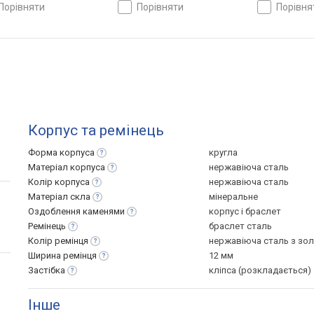
порівняти
порівняти
порівн
Корпус та ремінець
Форма
корпуса
кругла
Матеріал
корпуса
нержавіюча сталь
Колір
корпуса
нержавіюча сталь
Матеріал
скла
мінеральне
Оздоблення
каменями
корпус і браслет
Ремінець
браслет сталь
Колір
ремінця
нержавіюча сталь з зо
Ширина
ремінця
12 мм
Застібка
кліпса (розкладається)
Інше