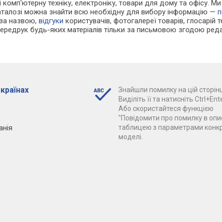
 і комп'ютерну техніку, електроніку, товари для дому та офісу. 
каталозі можна знайти всю необхідну для вибору інформацію —
п
 за назвою,
відгуки
користувачів, фотогалереї товарів, глосарій те
Передрук будь-яких матеріалів тільки за письмовою згодою реда
 країнах
Знайшли помилку на цій сторінц
Виділіть її та натисніть Ctrl+Ente
Або скористайтеся функцією
"Повідомити про помилку в опис
анія
таблицею з параметрами конк
моделі.