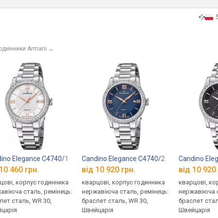
годинники Armani
→
ino Elegance C4740/1
Candino Elegance C4740/2
Candino Ele
10 460 грн.
від 10 920 грн.
від 10 920 
цові, корпус годинника
кварцові, корпус годинника
кварцові, ко
авіюча сталь, ремінець:
нержавіюча сталь, ремінець:
нержавіюча с
лет сталь, WR 30,
браслет сталь, WR 30,
браслет стал
царія
Швейцарія
Швейцарія