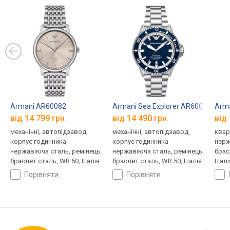
Armani AR60082
Armani Sea Explorer AR60079
Arm
від 14 799 грн.
від 14 490 грн.
від 
механічні, автопідзавод,
механічні, автопідзавод,
квар
корпус годинника
корпус годинника
нерж
нержавіюча сталь, ремінець:
нержавіюча сталь, ремінець:
брас
браслет сталь, WR 50, Італія
браслет сталь, WR 50, Італія
Італі
порівняти
порівняти