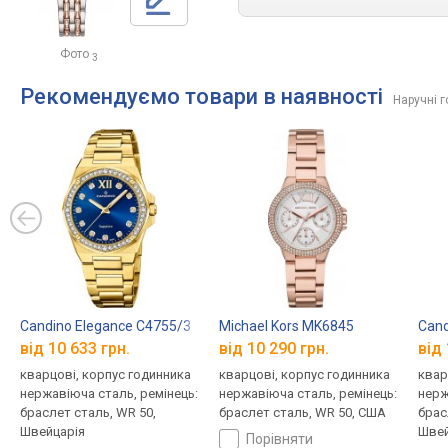
Фото
3
Рекомендуємо товари в наявності
Наручні 
Candino Elegance C4755/3
Michael Kors MK6845
Cand
від 10 633 грн.
від 10 290 грн.
від 
кварцові, корпус годинника
кварцові, корпус годинника
квар
нержавіюча сталь, ремінець:
нержавіюча сталь, ремінець:
нерж
браслет сталь, WR 50,
браслет сталь, WR 50, США
брас
Швейцарія
Швей
порівняти