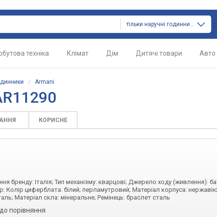
тільки наручні годинники
обутова техніка
Клімат
Дім
Дитячі товари
Авто
одинники
/
Armani
AR11290
ТАННЯ
КОРИСНЕ
ння бренду: Італія; Тип механізму: кварцові; Джерело ходу (живлення): ба
р: Колір циферблата: білий; перламутровий; Матеріал корпуса: нержавію
аль; Матеріал скла: мінеральне; Ремінець: браслет сталь
до порівняння