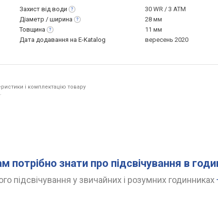
Захист від
води
30 WR / 3 ATM
Діаметр /
ширина
28 мм
Товщина
11 мм
Дата додавання на E-Katalog
вересень 2020
ристики і комплектацію товару
.
ам потрібно знати про підсвічування в год
го підсвічування у звичайних і розумних годинниках