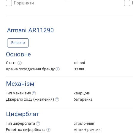
порівняти
Armani AR11290
Emporio
Основне
Стать
жіночі
Країна походження
бренду
Італія
Механізм
Тип
механізму
кварцові
Джерело ходу
(живлення)
батарейка
Циферблат
Тип
циферблата
стрілочний
Розмітка
циферблата
мітки + римські