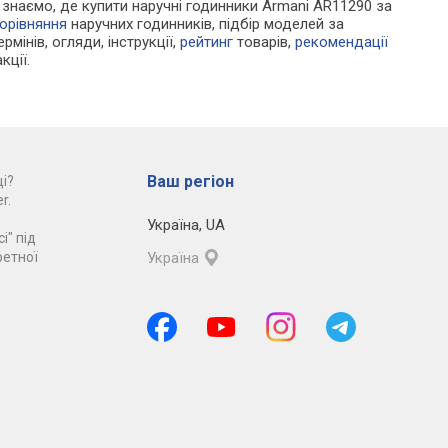
Ми знаємо, де купити наручні годинники Armani AR11290 за
орівняння
наручних годинників, підбір моделей за
рмінів, огляди, інструкції,
рейтинг
товарів,
рекомендації
кції.
Ваш регіон
і?
r.
Україна
,
UA
і" під
ретної
Україна