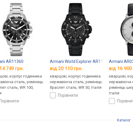
ani AR11360
Armani World Explorer AR11784
Armani AR0
14 749 грн.
від 20 110 грн.
від 16 900 
цові, корпус годинника
кварцові, корпус годинника
кварцові, ко
авіюча сталь, ремінець:
нержавіюча сталь, ремінець:
нержавіюча с
лет сталь, WR 100,
браслет сталь, WR 50, Італія
ремінець шкі
я
Італія
порівняти
порівняти
порівн
Каталог