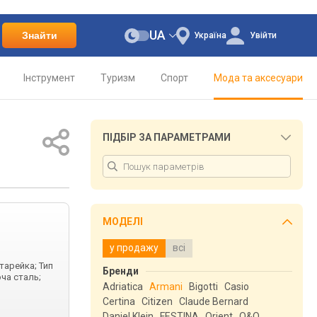
UA
Знайти
Україна
Увійти
Інструмент
Туризм
Спорт
Мода та аксесуари
ПІДБІР ЗА ПАРАМЕТРАМИ
МОДЕЛІ
у продажу
всі
тарейка; Тип
Бренди
ча сталь;
Adriatica
Armani
Bigotti
Casio
Certina
Citizen
Claude Bernard
Daniel Klein
FESTINA
Orient
Q&Q