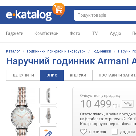
Гаджети
Комп'ютери
Фото
TV
Аудіо
П
Каталог
/
Годинники, прикраси й аксесуари
/
Годинники
/
Наручні г
Наручний годинник Armani 
ДЕ КУПИТИ
ОПИС
ВІДГУКИ
ПОСТАВИТИ ЗАПИ
Очікується у продажу
10 499
грн.
Стать: жіночі; Країна походже
циферблата: стрілочний; Колі
Колір корпуса: нержавіюча ст
в список
додати 