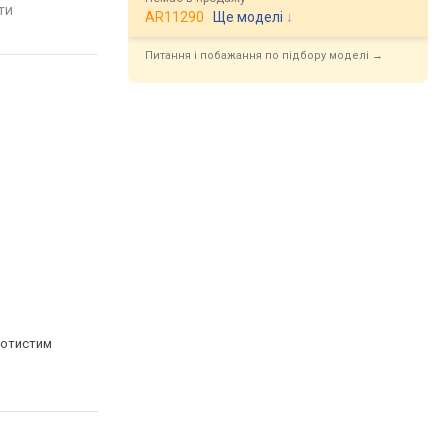
яти
AR11290
Ще моделі
↓
Питання і побажання по підбору моделі →
лотистим