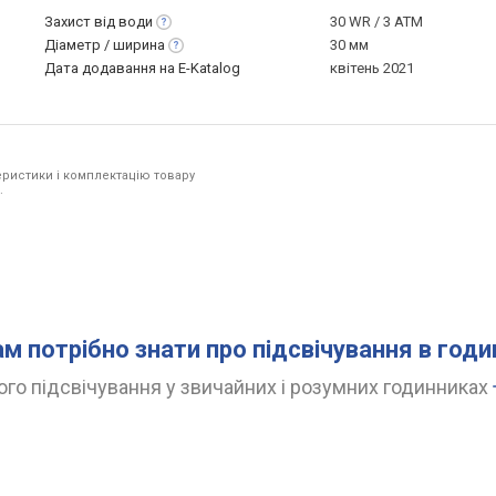
Захист від
води
30 WR / 3 ATM
Діаметр /
ширина
30 мм
Дата додавання на E-Katalog
квітень 2021
ристики і комплектацію товару
.
ам потрібно знати про підсвічування в год
го підсвічування у звичайних і розумних годинниках