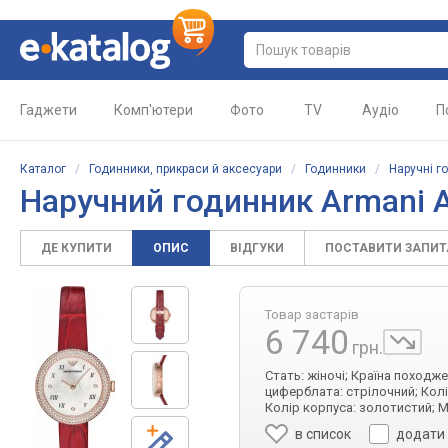
Гаджети
Комп'ютери
Фото
TV
Аудіо
П
Каталог
/
Годинники, прикраси й аксесуари
/
Годинники
/
Наручні г
Наручний годинник Armani 
ДЕ КУПИТИ
ОПИС
ВІДГУКИ
ПОСТАВИТИ ЗАПИ
Товар застарів
6 740
грн.
Стать: жіночі; Країна походже
циферблата: стрілочний; Колі
Колір корпуса: золотистий; М
в список
додати 