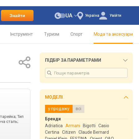
UA
Знайти
Україна
Увійти
Інструмент
Туризм
Спорт
Мода та аксесуари
ПІДБІР ЗА ПАРАМЕТРАМИ
МОДЕЛІ
у продажу
всі
атарейка; Тип
Бренди
юча сталь;
Adriatica
Armani
Bigotti
Casio
Certina
Citizen
Claude Bernard
Daniel Klein
FESTINA
Orient
Q&Q