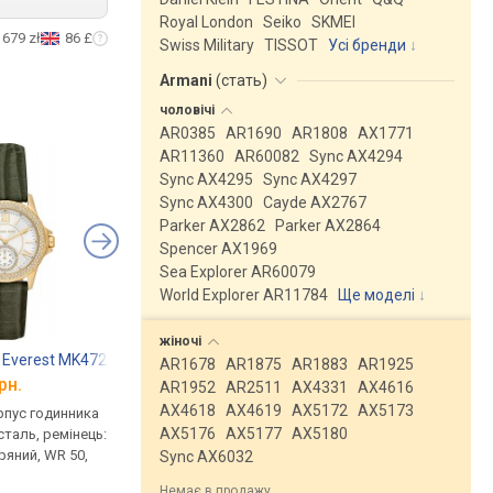
Royal London
Seiko
SKMEI
679 zł
86 £
Swiss Military
TISSOT
Усі бренди
Armani
(
стать
)
чоловічі
AR0385
AR1690
AR1808
AX1771
AR11360
AR60082
Sync AX4294
Sync AX4295
Sync AX4297
Sync AX4300
Cayde AX2767
Parker AX2862
Parker AX2864
Spencer AX1969
Sea Explorer AR60079
World Explorer AR11784
Ще моделі
↓
жіночі
s Everest MK4720
HANOWA 16-6081.04.001
Michael Kors MK275
AR1678
AR1875
AR1883
AR1925
рн.
від 6 380 грн.
від 7 220 грн.
AR1952
AR2511
AX4331
AX4616
AX4618
AX4619
AX5172
AX5173
рпус годинника
кварцові, корпус годинника
кварцові, корпус го
AX5176
AX5177
AX5180
таль, ремінець:
нержавіюча сталь, ремінець:
нержавіюча сталь, р
ряний, WR 50,
ремінець шкіряний, WR 30,
ремінець шкіряний, W
Sync AX6032
Швейцарія
США
Немає в продажу