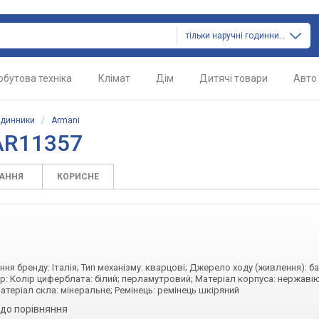
тільки наручні годинники
обутова техніка
Клімат
Дім
Дитячі товари
Авто
одинники
/
Armani
AR11357
ТАННЯ
КОРИСНЕ
ння бренду: Італія; Тип механізму: кварцові; Джерело ходу (живлення): б
р: Колір циферблата: білий; перламутровий; Матеріал корпуса: нержаві
атеріал скла: мінеральне; Ремінець: ремінець шкіряний
до порівняння