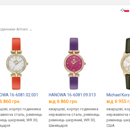
годинники Armani
→
OWA 16-6081.02.001
HANOWA 16-6081.09.013
Michael Kor
6 860 грн.
від 6 860 грн.
від 6 955 г
цові, корпус годинника
кварцові, корпус годинника
кварцові, ко
авіюча сталь, ремінець:
нержавіюча сталь, ремінець:
нержавіюча с
нець шкіряний, WR 30,
ремінець шкіряний, WR 30,
ремінець шкі
царія
Швейцарія
США