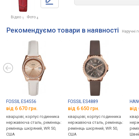
Відео
Фото
1
4
Рекомендуємо товари в наявності
Наручні 
FOSSIL ES4556
FOSSIL ES4889
HAN
від 6 670 грн.
від 6 650 грн.
від 
кварцові, корпус годинника
кварцові, корпус годинника
квар
нержавіюча сталь, ремінець:
нержавіюча сталь, ремінець:
нерж
ремінець шкіряний, WR 50,
ремінець шкіряний, WR 50,
ремі
США
США
Швей