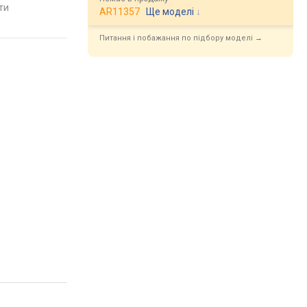
яти
порівняти
порівняти
AR11357
Ще моделі
↓
Питання і побажання по підбору моделі →