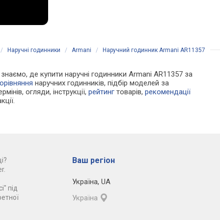
/
Наручні годинники
/
Armani
/
Наручний годинник Armani AR11357
Ми знаємо, де купити наручні годинники Armani AR11357 за
орівняння
наручних годинників, підбір моделей за
рмінів, огляди, інструкції,
рейтинг
товарів,
рекомендації
кції.
Ваш регіон
і?
r.
Україна
,
UA
і" під
ретної
Україна