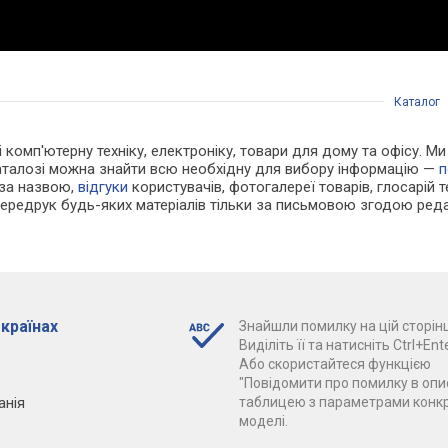
Каталог
 і комп'ютерну техніку, електроніку, товари для дому та офісу. 
каталозі можна знайти всю необхідну для вибору інформацію —
п
 за назвою,
відгуки
користувачів, фотогалереї товарів, глосарій те
Передрук будь-яких матеріалів тільки за письмовою згодою реда
 країнах
Знайшли помилку на цій сторінц
Виділіть її та натисніть Ctrl+Ente
Або скористайтеся функцією
"Повідомити про помилку в опис
анія
таблицею з параметрами конк
моделі.