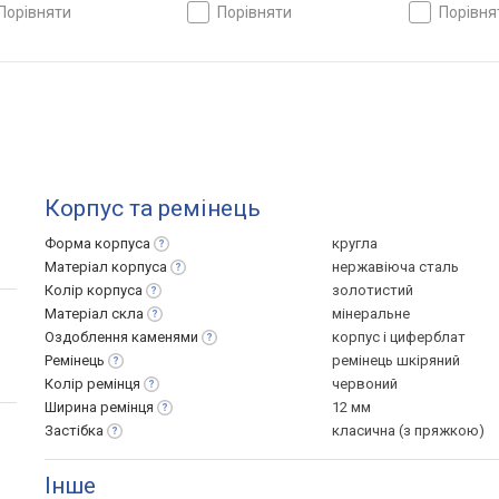
порівняти
порівняти
порівн
Корпус та ремінець
Форма
корпуса
кругла
Матеріал
корпуса
нержавіюча сталь
Колір
корпуса
золотистий
Матеріал
скла
мінеральне
Оздоблення
каменями
корпус і циферблат
Ремінець
ремінець шкіряний
Колір
ремінця
червоний
Ширина
ремінця
12 мм
Застібка
класична (з пряжкою)
Інше