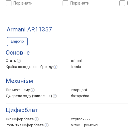
порівняти
порівняти
Armani AR11357
Emporio
Основне
Стать
жіночі
Країна походження
бренду
Італія
Механізм
Тип
механізму
кварцові
Джерело ходу
(живлення)
батарейка
Циферблат
Тип
циферблата
стрілочний
Розмітка
циферблата
мітки + римські