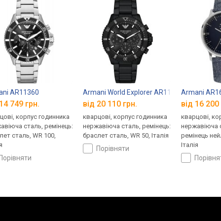
ani AR11360
Armani World Explorer AR11784
Armani AR1
14 749 грн.
від 20 110 грн.
від 16 200 
цові, корпус годинника
кварцові, корпус годинника
кварцові, ко
авіюча сталь, ремінець:
нержавіюча сталь, ремінець:
нержавіюча с
лет сталь, WR 100,
браслет сталь, WR 50, Італія
ремінець ней
я
Італія
порівняти
порівняти
порівн