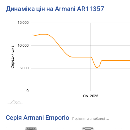
Динаміка цін на Armani AR11357
-10 000
20 000
-4 000
-2 000
-5 000
2 000
4 000
15 000
10 000
Середня ціна
10 000
5 000
0
Жовт.
Жовт.
Лип.
Квіт.
Квіт.
Лип.
Січ. 2025
L
Серія Armani Emporio
Порівняти в таблиці
→