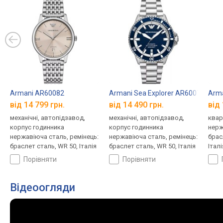
Armani AR60082
Armani Sea Explorer AR60079
Arm
від 14 799 грн.
від 14 490 грн.
від 
механічні, автопідзавод,
механічні, автопідзавод,
квар
корпус годинника
корпус годинника
нерж
нержавіюча сталь, ремінець:
нержавіюча сталь, ремінець:
брас
браслет сталь, WR 50, Італія
браслет сталь, WR 50, Італія
Італі
порівняти
порівняти
Відеоогляди