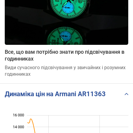
Все, що вам потрібно знати про підсвічування в
годинниках
Види сучасного підсвічування у звичайних і розумних
годинниках
Динаміка цін на Armani AR11363
16 000
 000
 000
0
14 000