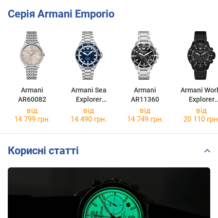
Серія Armani Emporio
Armani
Armani Sea
Armani
Armani Wor
AR60082
Explorer
AR11360
Explorer
AR60079
AR11784
від
від
від
від
14 799 грн.
14 490 грн.
14 749 грн.
20 110 грн
Корисні статті