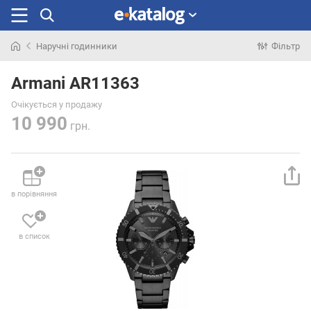
Наручні годинники
Фільтр
Шукали
раніше
Armani AR11363
Очікується у продажу
10 990
грн.
в порівняння
в список