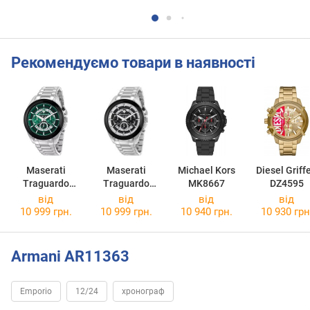
Рекомендуємо товари в наявності
Maserati
Maserati
Michael Kors
Diesel Griff
Traguardo
Traguardo
MK8667
DZ4595
R8873612060
R8873612059
від
від
від
від
10 999 грн.
10 999 грн.
10 940 грн.
10 930 грн
Armani AR11363
Emporio
12/24
хронограф