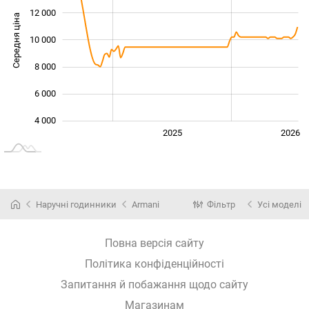
12 000
Середня ціна
10 000
10 000
8 000
6 000
4 000
2024
2027
2025
2026
L
Наручні годинники
Armani
Фільтр
Усі моделі
Повна версія сайту
Політика конфіденційності
Запитання й побажання щодо сайту
Магазинам