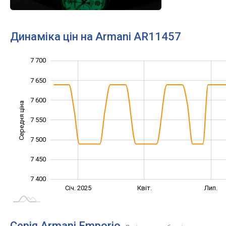
Динаміка цін на Armani AR11457
7 700
7 300
7 350
7 750
7 650
7 600
Середня ціна
7 550
7 400
7 500
7 450
7 400
Жовт.
Жовт.
Січ. 2025
Квіт.
Лип.
L
Серія Armani Emporio