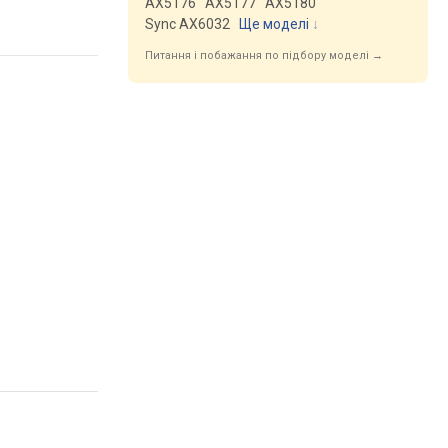
AX5176
AX5177
AX5180
Sync AX6032
Ще моделі
↓
Питання і побажання по підбору моделі →