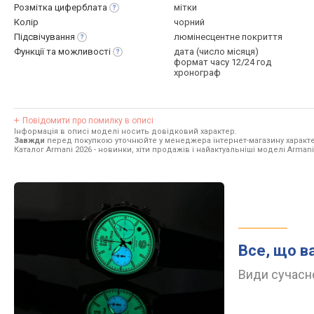
Розмітка
циферблата
мітки
Колір
чорний
Підсвічування
люмінесцентне покриття
Функції та
можливості
дата (число місяця)
формат часу 12/24 год
хронограф
Повідомити про помилку в описі
Інформація в описі моделі носить довідковий характер.
Завжди
перед покупкою уточнюйте у менеджера інтернет-магазину характе
Каталог Armani 2026
- новинки, хіти продажів і найактуальніші моделі Armani
Все, що в
Види сучасно