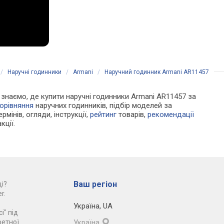
/
Наручні годинники
/
Armani
/
Наручний годинник Armani AR11457
Ми знаємо, де купити наручні годинники Armani AR11457 за
орівняння
наручних годинників, підбір моделей за
рмінів, огляди, інструкції,
рейтинг
товарів,
рекомендації
кції.
Ваш регіон
і?
r.
Україна
,
UA
і" під
ретної
Україна