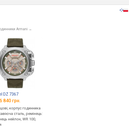
годинники Armani
→
el DZ 7367
6 840 грн.
цові, корпус годинника
авіюча сталь, ремінець:
нець нейлон, WR 100,
я