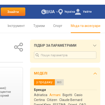
UA
Знайти
Україна
Увійти
Інструмент
Туризм
Спорт
Мода та аксесуари
ПІДБІР ЗА ПАРАМЕТРАМИ
МОДЕЛІ
у продажу
всі
ння):
Бренди
есцентне
Adriatica
Armani
Bigotti
Casio
чорний
Certina
Citizen
Claude Bernard
Daniel Klein
FESTINA
Orient
Q&Q