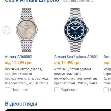
Порівняти в таблиці
→
Armani AR60082
Armani Sea Explorer AR60079
Arm
від 14 799 грн.
від 14 490 грн.
від 
механічні, автопідзавод,
механічні, автопідзавод,
квар
корпус годинника
корпус годинника
нерж
нержавіюча сталь, ремінець:
нержавіюча сталь, ремінець:
брас
браслет сталь, WR 50, Італія
браслет сталь, WR 50, Італія
Італі
порівняти
порівняти
Відеоогляди