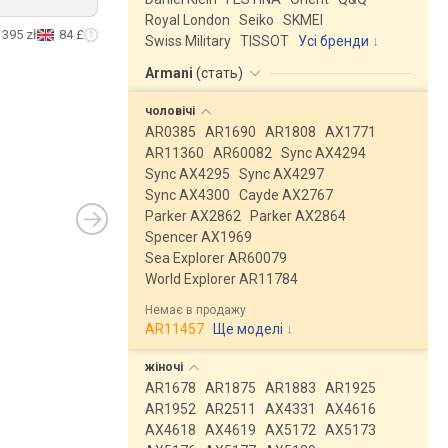
Royal London
Seiko
SKMEI
395 zł
84 £
Swiss Military
TISSOT
Усі бренди
Armani
(
стать
)
чоловічі
AR0385
AR1690
AR1808
AX1771
AR11360
AR60082
Sync AX4294
Sync AX4295
Sync AX4297
Sync AX4300
Cayde AX2767
Parker AX2862
Parker AX2864
Spencer AX1969
Sea Explorer AR60079
World Explorer AR11784
Немає в продажу
AR11457
Ще моделі
↓
жіночі
AR1678
AR1875
AR1883
AR1925
AR1952
AR2511
AX4331
AX4616
AX4618
AX4619
AX5172
AX5173