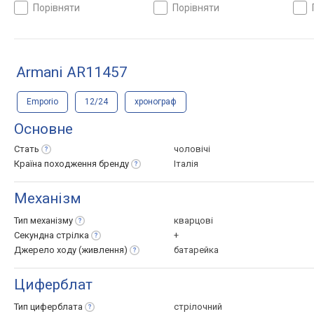
порівняти
порівняти
Armani AR11457
Emporio
12/24
хронограф
Основне
Стать
чоловічі
Країна походження
бренду
Італія
Механізм
Тип
механізму
кварцові
Секундна
стрілка
+
Джерело ходу
(живлення)
батарейка
Циферблат
Тип
циферблата
стрілочний