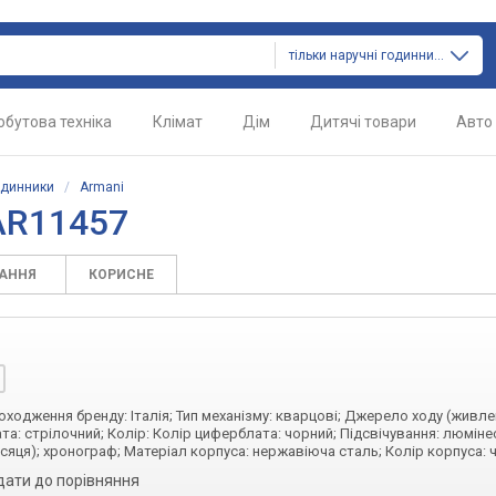
тільки наручні годинники
обутова техніка
Клімат
Дім
Дитячі товари
Авто
одинники
/
Armani
AR11457
ТАННЯ
КОРИСНЕ
походження бренду: Італія; Тип механізму: кварцові; Джерело ходу (живле
та: стрілочний; Колір: Колір циферблата: чорний; Підсвічування: люмін
ісяця); хронограф; Матеріал корпуса: нержавіюча сталь; Колір корпуса: 
дати до порівняння