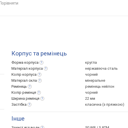
порівняти
Корпус та ремінець
Форма
корпуса
кругла
Матеріал
корпуса
нержавіюча сталь
Колір
корпуса
чорний
Матеріал
скла
мінеральне
Ремінець
ремінець нейлон
Колір
ремінця
чорний
Ширина
ремінця
22 мм
Застібка
класична (з пряжкою)
Інше
Захист від
води
50 WR / 5 ATM