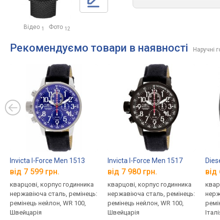
Відео
Фото
1
12
Рекомендуємо товари в наявності
Наручні 
Invicta I-Force Men 1513
Invicta I-Force Men 1517
Dies
від 7 599 грн.
від 7 980 грн.
від 
кварцові, корпус годинника
кварцові, корпус годинника
квар
нержавіюча сталь, ремінець:
нержавіюча сталь, ремінець:
нерж
ремінець нейлон, WR 100,
ремінець нейлон, WR 100,
ремі
Швейцарія
Швейцарія
Італі