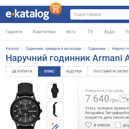
Гаджети
Комп'ютери
Фото
TV
Аудіо
П
Каталог
/
Годинники, прикраси й аксесуари
/
Годинники
/
Наручні г
Наручний годинник Armani 
ДЕ КУПИТИ
ОПИС
ВІДГУКИ
ПОСТАВИТИ ЗАПИ
Очікується у продажу
7 640
грн.
Стать: чоловічі; Країна 
батарейка; Тип цифербла
покриття; дата (число м
в список
до