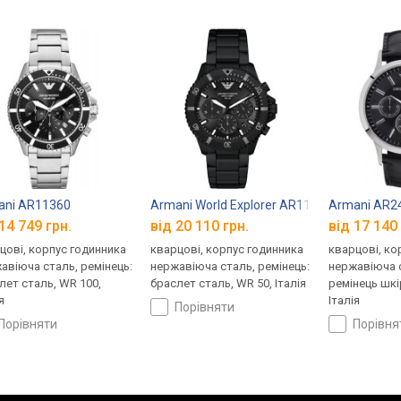
ani AR11360
Armani World Explorer AR11784
Armani AR2
14 749 грн.
від 20 110 грн.
від 17 140 
цові, корпус годинника
кварцові, корпус годинника
кварцові, ко
авіюча сталь, ремінець:
нержавіюча сталь, ремінець:
нержавіюча с
лет сталь, WR 100,
браслет сталь, WR 50, Італія
ремінець шкі
я
Італія
порівняти
порівняти
порівн