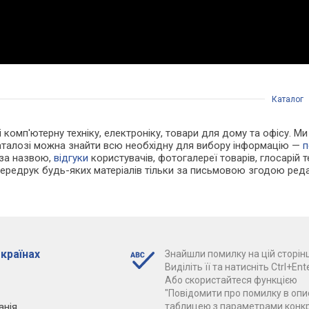
Каталог
 і комп'ютерну техніку, електроніку, товари для дому та офісу. 
каталозі можна знайти всю необхідну для вибору інформацію —
п
 за назвою,
відгуки
користувачів, фотогалереї товарів, глосарій те
Передрук будь-яких матеріалів тільки за письмовою згодою реда
 країнах
Знайшли помилку на цій сторінц
Виділіть її та натисніть Ctrl+Ente
Або скористайтеся функцією
"Повідомити про помилку в опис
анія
таблицею з параметрами конк