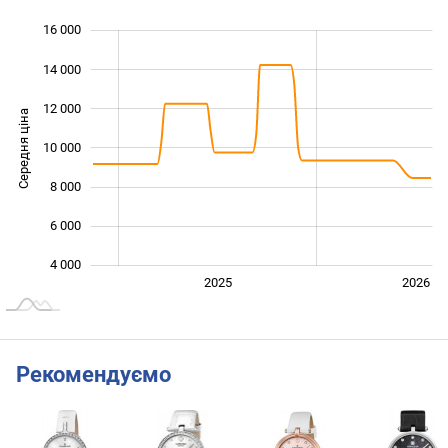
16 000
 000
 000
0
14 000
12 000
Середня ціна
10 000
10 000
8 000
6 000
4 000
2024
2027
2025
2026
L
Рекомендуємо