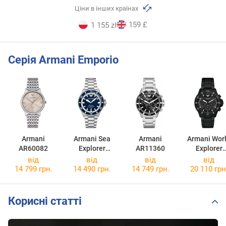
Ціни в інших країнах
159 £
1 155 zł
Серія Armani Emporio
Armani
Armani Sea
Armani
Armani Wor
AR60082
Explorer
AR11360
Explorer
AR60079
AR11784
від
від
від
від
14 799 грн.
14 490 грн.
14 749 грн.
20 110 грн
Корисні статті