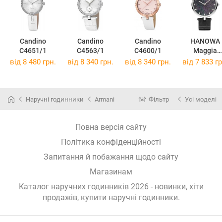
Candino
Candino
Candino
HANOWA
C4651/1
C4563/1
C4600/1
Maggia
HAWLA0001
від 8 480 грн.
від 8 340 грн.
від 8 340 грн.
від 7 833 гр
1
Наручні годинники
Armani
Фільтр
Усі моделі
Повна версія сайту
Політика конфіденційності
Запитання й побажання щодо сайту
Магазинам
Каталог наручних годинників 2026 - новинки, хіти
продажів,
купити наручні годинники
.