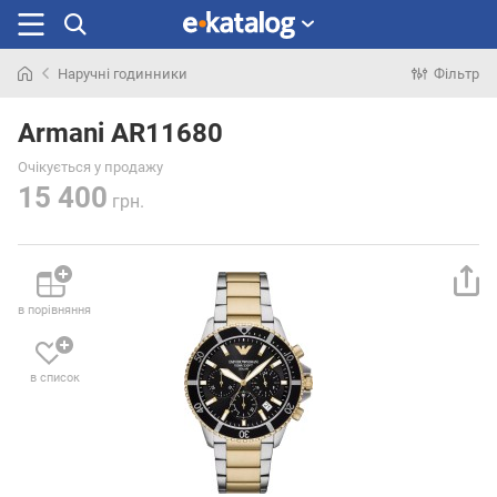
Наручні годинники
Фільтр
Шукали
раніше
Armani AR11680
Очікується у продажу
15 400
грн.
в порівняння
в список