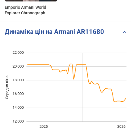
Emporio Armani World
Explorer Chronograph
AR11680
Динаміка цін на Armani AR11680
22 000
 000
 000
 000
20 000
Середня ціна
18 000
12 000
16 000
14 000
12 000
Січ. 2025
Лип.
2027
2025
2026
L