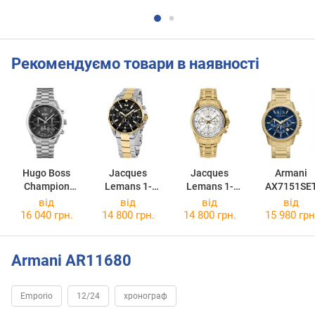
Рекомендуємо товари в наявності
Hugo Boss
Jacques
Jacques
Armani
Champion
Lemans 1-
Lemans 1-
AX7151SE
1513871
2091I
2117N
від
від
від
від
16 040 грн.
14 800 грн.
14 800 грн.
15 980 грн
Armani AR11680
Emporio
12/24
хронограф