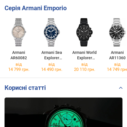
Серія Armani Emporio
Armani
Armani Sea
Armani World
Armani
AR60082
Explorer
Explorer
AR11360
AR60079
AR11784
від
від
від
від
14 799 грн.
14 490 грн.
20 110 грн.
14 749 грн
Корисні статті