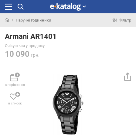
Наручні годинники
Фільтр
Шукали
раніше
Armani AR1401
Очікується у продажу
10 090
грн.
в порівняння
в список