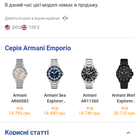
В даний час цієї моделі немає в продажу.
Дивіться ціни в інших країнах
$410
159 £
Серія Armani Emporio
Armani
Armani Sea
Armani
Armani Wor
AR60082
Explorer
AR11360
Explorer
AR60079
AR11784
від
від
від
від
14 799 грн.
14 490 грн.
14 749 грн.
20 110 грн
Корисні статті